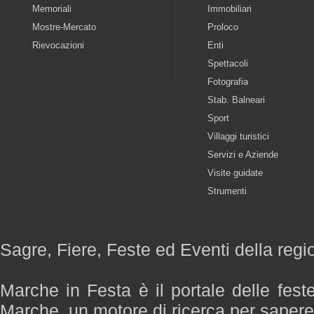
Memoriali
Immobiliari
Mostre-Mercato
Proloco
Rievocazioni
Enti
Spettacoli
Fotografia
Stab. Balneari
Sport
Villaggi turistici
Servizi e Aziende
Visite guidate
Strumenti
Sagre, Fiere, Feste ed Eventi della reg
Marche in Festa è il portale delle fest
Marche, un motore di ricerca per saper