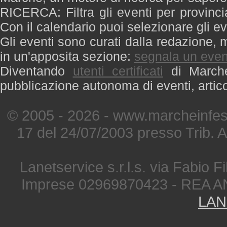
RICERCA: Filtra gli eventi per provinci
Con il calendario puoi selezionare gli ev
Gli eventi sono curati dalla redazione, m
in un'apposita sezione:
segnala un even
Diventando
utenti certificati
di Marche 
pubblicazione autonoma di eventi, artic
© 2005 - 2026 - www.marcheinfest
17 del 24/07/2003 presso Trib. 
Lanetservice s.r.l.s. via Fabio Fi
Imprese 02969870423 - REA A
LAN