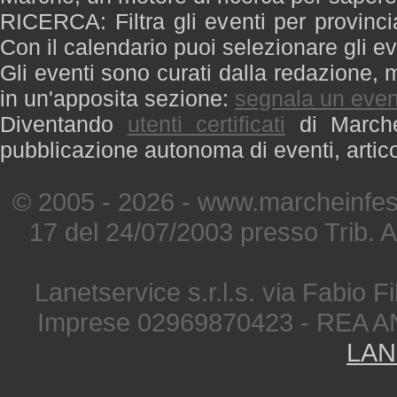
RICERCA: Filtra gli eventi per provinci
Con il calendario puoi selezionare gli ev
Gli eventi sono curati dalla redazione, m
in un'apposita sezione:
segnala un even
Diventando
utenti certificati
di Marche 
pubblicazione autonoma di eventi, artic
© 2005 - 2026 - www.marcheinfest
17 del 24/07/2003 presso Trib. 
Lanetservice s.r.l.s. via Fabio Fi
Imprese 02969870423 - REA A
LAN