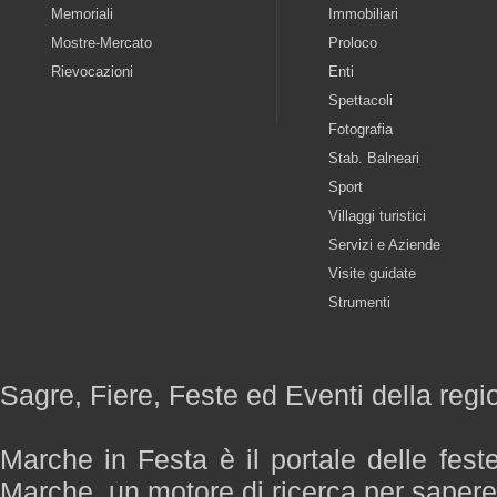
Memoriali
Immobiliari
Mostre-Mercato
Proloco
Rievocazioni
Enti
Spettacoli
Fotografia
Stab. Balneari
Sport
Villaggi turistici
Servizi e Aziende
Visite guidate
Strumenti
Sagre, Fiere, Feste ed Eventi della reg
Marche in Festa è il portale delle fest
Marche, un motore di ricerca per saper