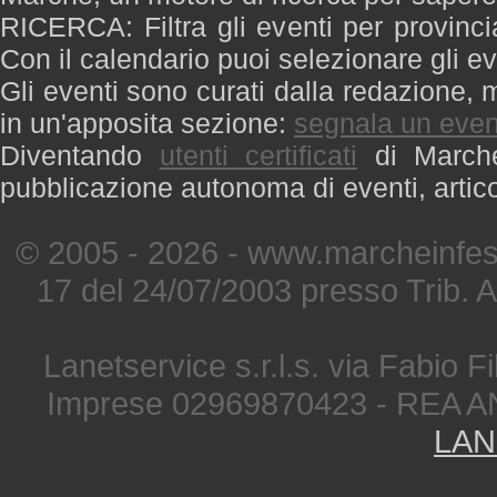
RICERCA: Filtra gli eventi per provinci
Con il calendario puoi selezionare gli ev
Gli eventi sono curati dalla redazione, m
in un'apposita sezione:
segnala un even
Diventando
utenti certificati
di Marche 
pubblicazione autonoma di eventi, artic
© 2005 - 2026 - www.marcheinfest
17 del 24/07/2003 presso Trib. 
Lanetservice s.r.l.s. via Fabio Fi
Imprese 02969870423 - REA A
LAN