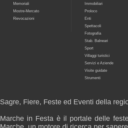
Memoriali
Immobiliari
Mostre-Mercato
Proloco
Rievocazioni
Enti
Spettacoli
Fotografia
Stab. Balneari
Sport
Villaggi turistici
Servizi e Aziende
Visite guidate
Strumenti
Sagre, Fiere, Feste ed Eventi della reg
Marche in Festa è il portale delle fest
Marche, un motore di ricerca per saper