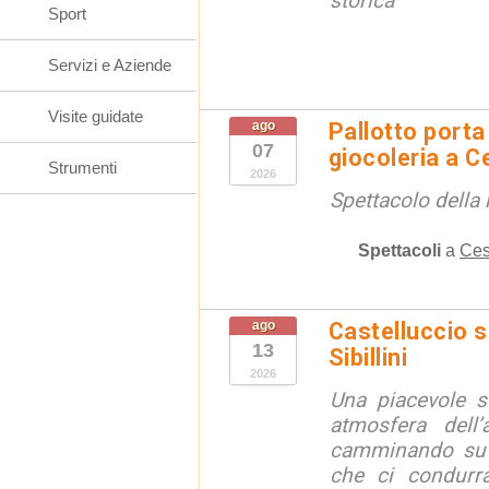
storica
Sport
Servizi e Aziende
Visite guidate
ago
Pallotto porta
07
giocoleria a 
Strumenti
2026
Spettacolo della 
Spettacoli
a
Ces
ago
Castelluccio so
13
Sibillini
2026
Una piacevole s
atmosfera dell’
camminando su s
che ci condurra