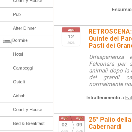
Country House
Escursio
Pub
After Dinner
ago
RETROSCENA: V
12
Quinte del Pa
Dormire
2026
Pasti dei Gran
Hotel
Un'esperienza
Falconara per s
Campeggi
animali dopo la c
dei grandi ca
Ostelli
normalmente non 
Airbnb
Intrattenimento
a
Fal
Country House
ago
ago
25° Palio della
Bed & Breakfast
02
09
Cabernardi
2026
2026