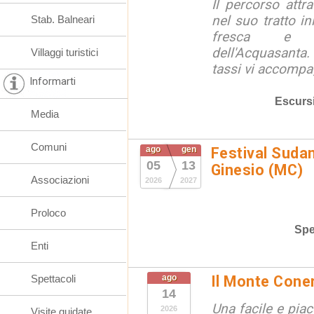
Il percorso attra
nel suo tratto in
Stab. Balneari
fresca e lu
dell'Acquasanta.
Villaggi turistici
tassi vi accompag
Informarti
Escurs
Media
Comuni
ago
gen
Festival Suda
05
13
Ginesio (MC)
Associazioni
2026
2027
Proloco
Spe
Enti
Spettacoli
ago
Il Monte Cone
14
Una facile e pia
2026
Visite guidate