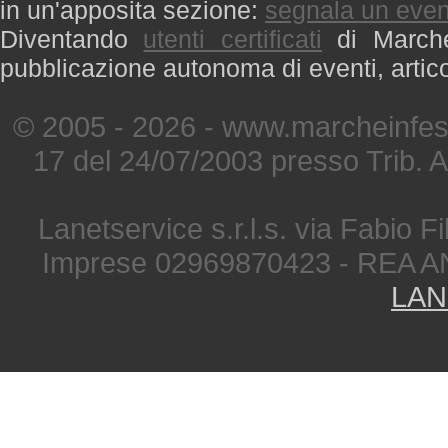
in un'apposita sezione:
segnala un even
Diventando
utenti certificati
di Marche 
pubblicazione autonoma di eventi, artic
© 2005 - 2026 - www.marcheinfest
17 del 24/07/2003 presso Trib. 
Lanetservice s.r.l.s. via Fabio Fi
Imprese 02969870423 - REA A
LAN