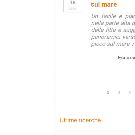
18
sul mare
2026
Un facile e piac
nella parte alta
della fitta e sug
panoramici verso
picco sul mare v.
Escurs
1
2
3
Ultime ricerche