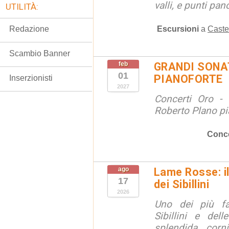
valli, e punti pano
UTILITÀ:
Escursioni
a
Caste
Redazione
Scambio Banner
feb
GRANDI SONAT
01
PIANOFORTE
Inserzionisti
2027
Concerti Oro - 
Roberto Plano pi
Conce
ago
Lame Rosse: i
17
dei Sibillini
2026
Uno dei più fa
Sibillini e del
splendida corn