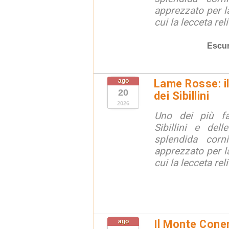
apprezzato per la
cui la lecceta relit
Escur
ago
Lame Rosse: i
20
dei Sibillini
2026
Uno dei più fa
Sibillini e del
splendida corn
apprezzato per la
cui la lecceta relit
ago
Il Monte Coner