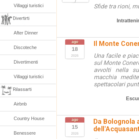
Villaggi turistici
Sfide tra rioni, m
Divertirti
Intratten
After Dinner
ago
Il Monte Cone
Discoteche
18
Una facile e pia
2026
Divertimenti
sul Monte Conero,
avvolti nella s
macchia medite
Villaggi turistici
spettacolari punt
Rilassarti
Escur
Airbnb
Country House
ago
Da Bolognola a
15
dell'Acquasan
Benessere
2026