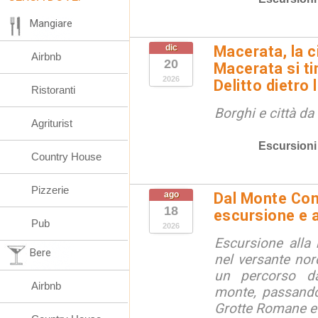
Mangiare
dic
Macerata, la ci
Airbnb
20
Macerata si tin
2026
Delitto dietro 
Ristoranti
Borghi e città da
Agriturist
Escursioni
Country House
Pizzerie
ago
Dal Monte Cone
18
escursione e a
Pub
2026
Escursione alla
Bere
nel versante no
un percorso d
Airbnb
monte, passando
Grotte Romane e i