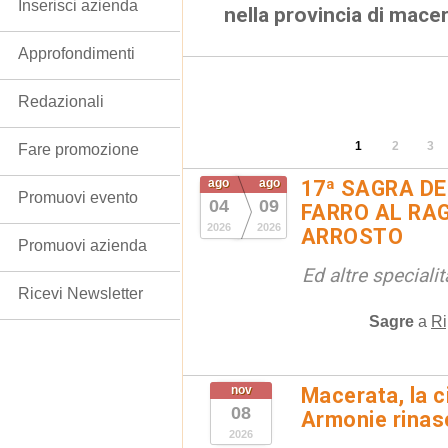
Inserisci azienda
nella provincia di mace
Approfondimenti
Redazionali
1
2
3
Fare promozione
ago
ago
17ª SAGRA DE
Promuovi evento
04
09
FARRO AL RAG
2026
2026
ARROSTO
Promuovi azienda
Ed altre special
Ricevi Newsletter
Sagre
a
Ri
nov
Macerata, la ci
08
Armonie rinas
2026