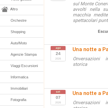
sul Monte Conero,
avvolti nella s
Altro
macchia medite
spettacolari punt
Orchestre
Escur
Shopping
Auto/Moto
ago
Una notte a Pa
24
Agenzie Stampa
Onversazioni i
2026
storica
Viaggi Escursioni
Informatica
Immobiliari
set
Una notte a Pa
07
Fotografia
Onversazioni i
2026