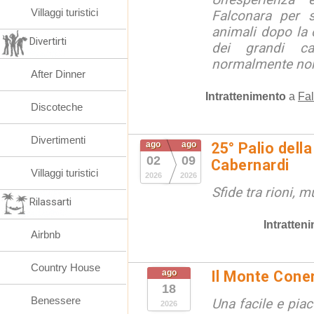
Villaggi turistici
Falconara per s
animali dopo la c
Divertirti
dei grandi ca
normalmente non 
After Dinner
Intrattenimento
a
Fal
Discoteche
Divertimenti
ago
ago
25° Palio della
02
09
Cabernardi
Villaggi turistici
2026
2026
Sfide tra rioni, m
Rilassarti
Intratten
Airbnb
Country House
ago
Il Monte Cone
18
Benessere
Una facile e pia
2026