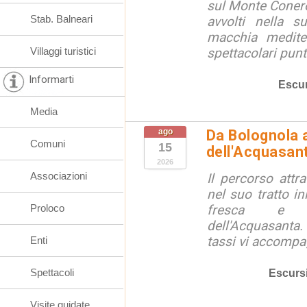
sul Monte Conero,
Stab. Balneari
avvolti nella s
macchia medite
Villaggi turistici
spettacolari punt
Informarti
Escur
Media
ago
Da Bolognola a
Comuni
15
dell'Acquasan
2026
Associazioni
Il percorso attra
nel suo tratto in
Proloco
fresca e lu
dell'Acquasanta.
tassi vi accompag
Enti
Spettacoli
Escurs
Visite guidate