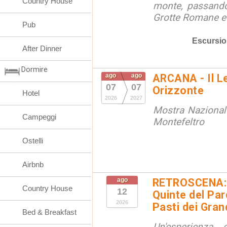
Country House
monte, passando
Grotte Romane e i
Pub
Escursio
After Dinner
Dormire
ago
ago
ARCANA - Il L
07
07
Orizzonte
Hotel
2026
2027
Mostra Nazional
Campeggi
Montefeltro
Ostelli
Airbnb
ago
RETROSCENA: V
Country House
12
Quinte del Pa
2026
Pasti dei Gran
Bed & Breakfast
Un'esperienza