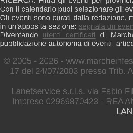
RICERCA: Filtra gli eventi per provinci
Con il calendario puoi selezionare gli ev
Gli eventi sono curati dalla redazione, m
in un'apposita sezione:
segnala un even
Diventando
utenti certificati
di Marche 
pubblicazione autonoma di eventi, artic
© 2005 - 2026 - www.marcheinfest
17 del 24/07/2003 presso Trib. 
Lanetservice s.r.l.s. via Fabio Fi
Imprese 02969870423 - REA A
LAN