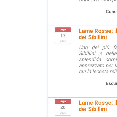
Conce
ago
Lame Rosse: i
17
dei Sibillini
2026
Uno dei più fa
Sibillini e del
splendida corn
apprezzato per la
cui la lecceta relit
Escur
ago
Lame Rosse: i
20
dei Sibillini
2026