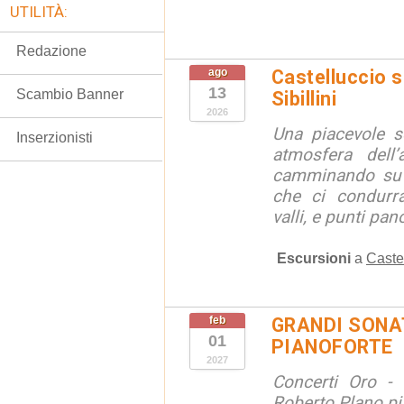
UTILITÀ:
Redazione
ago
Castelluccio so
13
Scambio Banner
Sibillini
2026
Una piacevole s
Inserzionisti
atmosfera dell’
camminando su s
che ci condurra
valli, e punti pano
Escursioni
a
Caste
feb
GRANDI SONAT
01
PIANOFORTE
2027
Concerti Oro - 
Roberto Plano pi