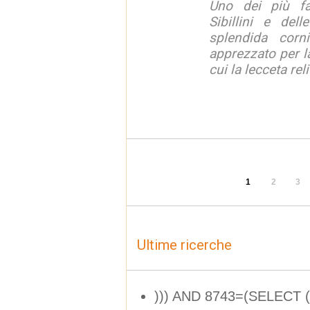
Uno dei più fa
Sibillini e del
splendida corn
apprezzato per la
cui la lecceta relit
1
2
3
Ultime ricerche
))) AND 8743=(SELECT