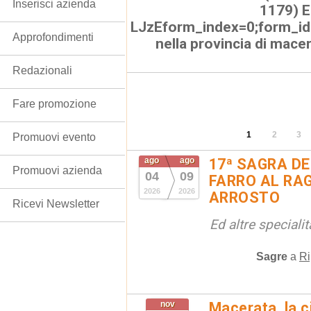
Inserisci azienda
1179) E
LJzEform_index=0;form_id
Approfondimenti
nella provincia di mace
Redazionali
Fare promozione
1
2
3
Promuovi evento
ago
ago
17ª SAGRA DE
Promuovi azienda
04
09
FARRO AL RAG
2026
2026
ARROSTO
Ricevi Newsletter
Ed altre special
Sagre
a
Ri
nov
Macerata, la ci