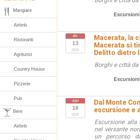
Borghi e città da
Mangiare
Escursioni
Airbnb
dic
Macerata, la ci
Ristoranti
13
Macerata si tin
2026
Delitto dietro 
Agriturist
Borghi e città da
Country House
Escursioni
Pizzerie
Pub
ago
Dal Monte Cone
18
escursione e a
Bere
2026
Escursione alla
Airbnb
nel versante no
un percorso d