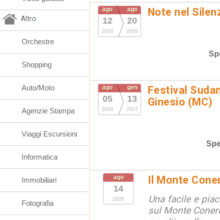
ago
ago
Note nel Silen
Altro
12
20
2026
2026
Orchestre
Spe
Shopping
Auto/Moto
ago
gen
Festival Suda
05
13
Ginesio (MC)
2026
2027
Agenzie Stampa
Viaggi Escursioni
Spe
Informatica
ago
Il Monte Cone
Immobiliari
14
Una facile e pia
2026
Fotografia
sul Monte Conero,