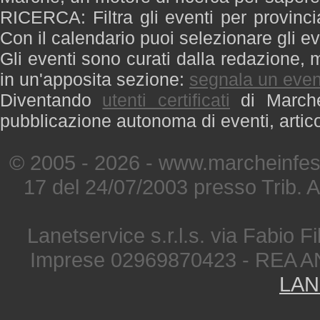
RICERCA: Filtra gli eventi per provinci
Con il calendario puoi selezionare gli ev
Gli eventi sono curati dalla redazione, m
in un'apposita sezione:
segnala un even
Diventando
utenti certificati
di Marche 
pubblicazione autonoma di eventi, artic
© 2005 - 2026 - www.marcheinfest
17 del 24/07/2003 presso Trib. 
Lanetservice s.r.l.s. via Fabio Fi
Imprese 02969870423 - REA A
LAN