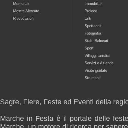
Memoriali
Immobiliari
Mostre-Mercato
Proloco
Rievocazioni
Enti
Spettacoli
Fotografia
Stab. Balneari
Sport
Villaggi turistici
Servizi e Aziende
Visite guidate
Strumenti
Sagre, Fiere, Feste ed Eventi della reg
Marche in Festa è il portale delle fest
Marche, un motore di ricerca per saper