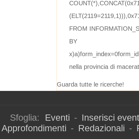
COUNT(*),CONCAT(0x7
(ELT(2119=2119,1))),0
FROM INFORMATION_
BY
x)a)form_index=0form_id
nella provincia di macera
Guarda tutte le ricerche!
Sfoglia:
Eventi
-
Inserisci even
Approfondimenti
-
Redazionali
-