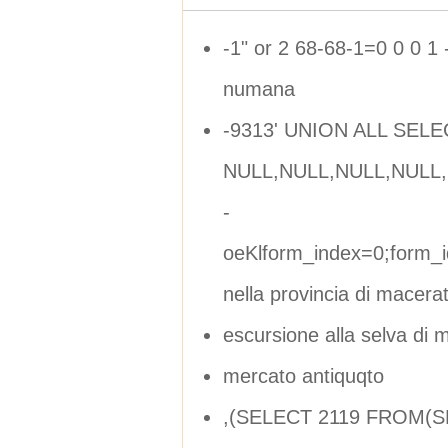
-1" or 2 68-68-1=0 0 0 1 -
numana
-9313' UNION ALL SELE
NULL,NULL,NULL,NULL,C
-
oeKlform_index=0;form_
nella provincia di macera
escursione alla selva di
mercato antiquqto
,(SELECT 2119 FROM(