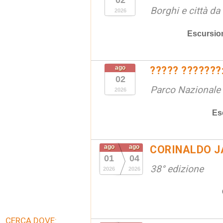
02
Borghi e città da
2026
Escursio
ago
????? ???????:
02
Parco Nazionale d
2026
Es
ago
ago
CORINALDO J
01
04
38° edizione
2026
2026
CERCA DOVE: