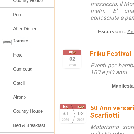
Country House
massiccio, il Mon
metri. E' una
Pub
conosciute e pan
After Dinner
Escursioni
a
Arq
Dormire
ago
Friku Festival
Hotel
02
Eventi per bambin
2026
Campeggi
100 e più anni
Ostelli
Manifesta
Airbnb
lug
ago
50 Anniversa
Country House
31
02
Scarfiotti
2026
2026
Bed & Breakfast
Motorismo stor
nelle Marche