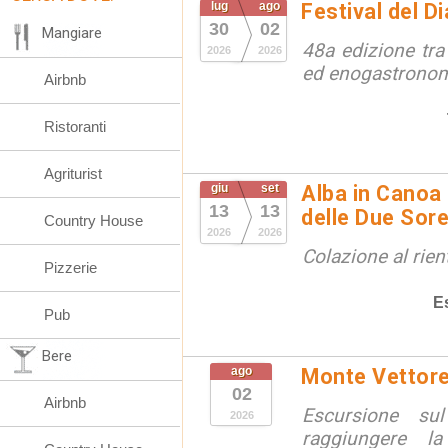
lug
ago
Festival del D
30
02
Mangiare
48a edizione tra 
2026
2026
ed enogastrono
Airbnb
Ristoranti
Agriturist
giu
set
Alba in Canoa 
13
13
delle Due Sore
Country House
2026
2026
Colazione al rien
Pizzerie
E
Pub
Bere
ago
Monte Vettore: 
02
Airbnb
Escursione sul
2026
raggiungere l