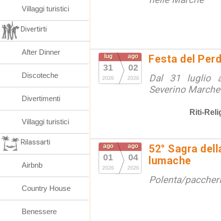
Villaggi turistici
Divertirti
After Dinner
lug
ago
Festa del Per
31
02
Discoteche
Dal 31 luglio
2026
2026
Severino Marche
Divertimenti
Riti-Reli
Villaggi turistici
Rilassarti
ago
ago
52° Sagra dell
01
04
lumache
Airbnb
2026
2026
Polenta/paccheri 
Country House
Benessere