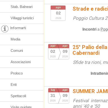
Stab. Balneari
ago
Strade e radic
02
Poggio Cultura 
Villaggi turistici
2026
Informarti
Incontri
a
Pogg
Media
ago
ago
25° Palio della
Comuni
02
09
Cabernardi
2026
2026
Sfide tra rioni, m
Associazioni
Proloco
Intratten
Enti
lug
ago
SUMMER JAM
31
09
Spettacoli
Festival interna
2026
2026
anni '40 e '50
Visite guidate