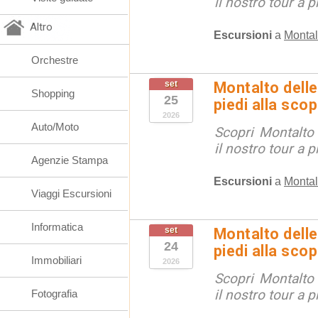
il nostro tour a p
Altro
Escursioni
a
Montal
Orchestre
set
Montalto delle
Shopping
25
piedi alla sco
2026
Auto/Moto
Scopri Montalto
il nostro tour a p
Agenzie Stampa
Escursioni
a
Montal
Viaggi Escursioni
Informatica
set
Montalto delle
24
piedi alla sco
Immobiliari
2026
Scopri Montalto
il nostro tour a p
Fotografia