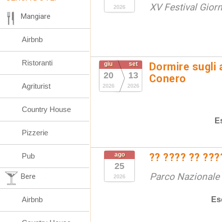
XV Festival Gior
2026
Mangiare
Airbnb
Ristoranti
giu
set
Dormire sugli 
20
13
Conero
Agriturist
2026
2026
Country House
E
Pizzerie
ago
?? ???? ?? ???
Pub
25
Parco Nazionale d
Bere
2026
Es
Airbnb