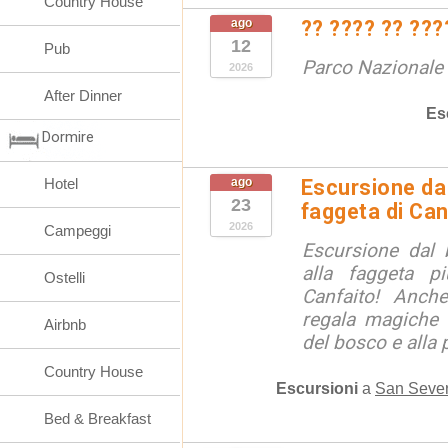
Country House
ago
?? ???? ?? ???
12
Pub
Parco Nazionale d
2026
After Dinner
Es
Dormire
Hotel
ago
Escursione da 
23
faggeta di Can
2026
Campeggi
Escursione dal 
alla faggeta p
Ostelli
Canfaito! Anch
regala magiche 
Airbnb
del bosco e alla 
Country House
Escursioni
a
San Sever
Bed & Breakfast