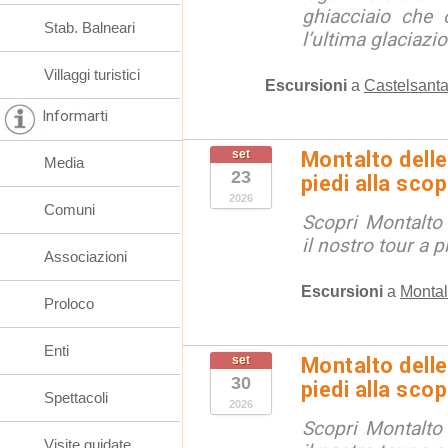
ghiacciaio che 
Stab. Balneari
l’ultima glaciazion
Villaggi turistici
Escursioni
a
Castelsanta
Informarti
set
Montalto delle
Media
23
piedi alla sco
2026
Comuni
Scopri Montalto
il nostro tour a p
Associazioni
Escursioni
a
Montal
Proloco
Enti
set
Montalto delle
30
piedi alla sco
Spettacoli
2026
Scopri Montalto
Visite guidate