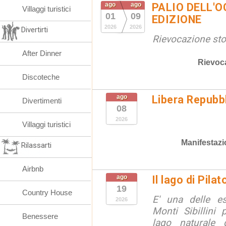
ago
ago
PALIO DELL'OC
Villaggi turistici
01
09
EDIZIONE
2026
2026
Divertirti
Rievocazione stor
After Dinner
Rievoc
Discoteche
ago
Libera Repubbl
Divertimenti
08
2026
Villaggi turistici
Manifestazi
Rilassarti
Airbnb
ago
Il lago di Pila
19
Country House
E' una delle e
2026
Monti Sibillini 
Benessere
lago naturale d