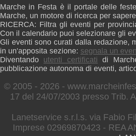
Marche in Festa è il portale delle fest
Marche, un motore di ricerca per saper
RICERCA: Filtra gli eventi per provinci
Con il calendario puoi selezionare gli ev
Gli eventi sono curati dalla redazione, m
in un'apposita sezione:
segnala un even
Diventando
utenti certificati
di Marche 
pubblicazione autonoma di eventi, artic
© 2005 - 2026 - www.marcheinfest
17 del 24/07/2003 presso Trib. 
Lanetservice s.r.l.s. via Fabio Fi
Imprese 02969870423 - REA A