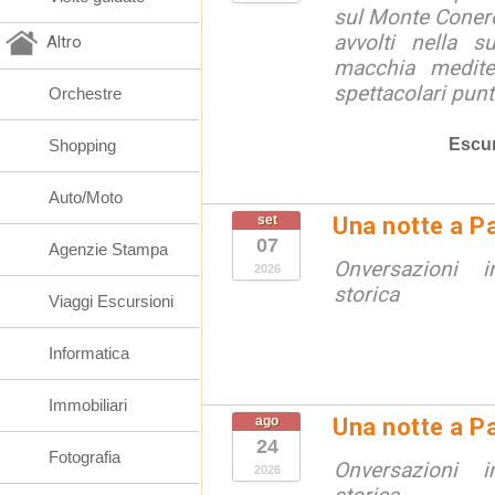
sul Monte Conero,
avvolti nella s
Altro
macchia medite
spettacolari punt
Orchestre
Escur
Shopping
Auto/Moto
set
Una notte a Pa
07
Agenzie Stampa
Onversazioni i
2026
storica
Viaggi Escursioni
Informatica
Immobiliari
ago
Una notte a Pa
24
Fotografia
Onversazioni i
2026