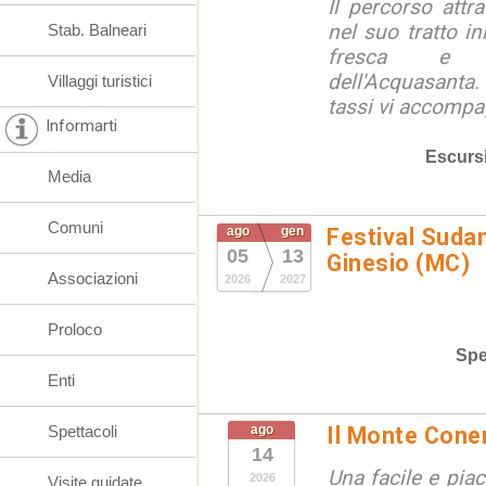
Il percorso attra
nel suo tratto in
Stab. Balneari
fresca e lu
dell'Acquasanta.
Villaggi turistici
tassi vi accompag
Informarti
Escurs
Media
Comuni
ago
gen
Festival Suda
05
13
Ginesio (MC)
Associazioni
2026
2027
Proloco
Spe
Enti
Spettacoli
ago
Il Monte Cone
14
Una facile e pia
2026
Visite guidate