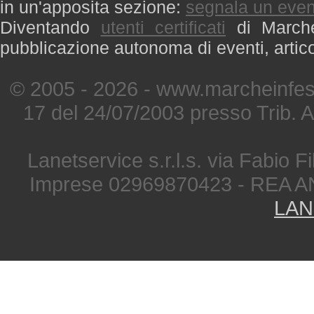
in un'apposita sezione:
segnala un even
Diventando
utenti certificati
di Marche 
pubblicazione autonoma di eventi, artic
© 2005 - 2026 - www.marcheinfest
17 del 24/07/2003 presso Trib. 
Lanetservice s.r.l.s. via Fabio Fi
Imprese 02969870423 - REA A
LAN