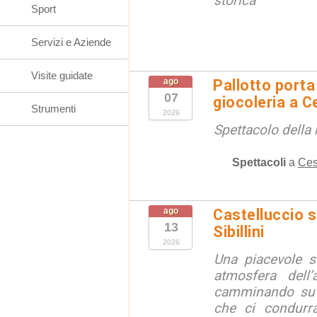
storica
Sport
Servizi e Aziende
Visite guidate
ago
Pallotto porta
07
giocoleria a 
Strumenti
2026
Spettacolo della 
Spettacoli
a
Ces
ago
Castelluccio so
13
Sibillini
2026
Una piacevole s
atmosfera dell’
camminando su s
che ci condurra