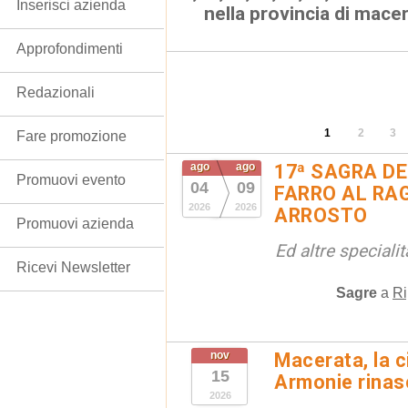
Inserisci azienda
nella provincia di mace
Approfondimenti
Redazionali
1
2
3
Fare promozione
ago
ago
17ª SAGRA DE
Promuovi evento
04
09
FARRO AL RAG
2026
2026
ARROSTO
Promuovi azienda
Ed altre special
Ricevi Newsletter
Sagre
a
Ri
nov
Macerata, la ci
15
Armonie rinas
2026