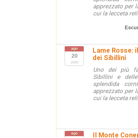
apprezzato per la
cui la lecceta relit
Escur
ago
Lame Rosse: i
20
dei Sibillini
2026
Uno dei più fa
Sibillini e del
splendida corn
apprezzato per la
cui la lecceta relit
ago
Il Monte Coner