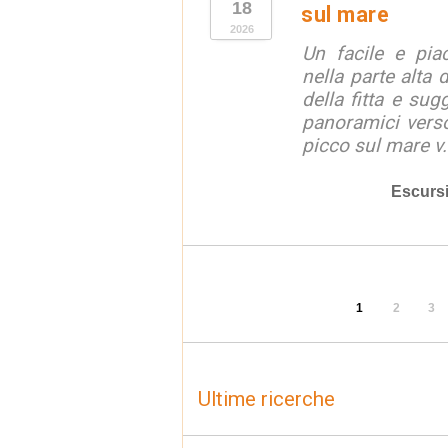
18
sul mare
2026
Un facile e piac
nella parte alta
della fitta e sug
panoramici verso
picco sul mare v.
Escurs
1
2
3
Ultime ricerche