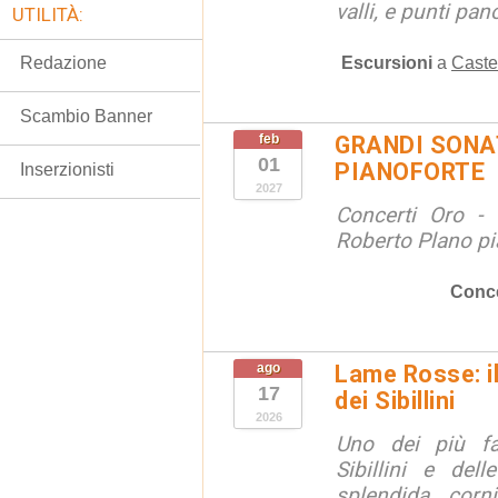
valli, e punti pano
UTILITÀ:
Escursioni
a
Caste
Redazione
Scambio Banner
feb
GRANDI SONAT
01
PIANOFORTE
Inserzionisti
2027
Concerti Oro - 
Roberto Plano pi
Conce
ago
Lame Rosse: i
17
dei Sibillini
2026
Uno dei più fa
Sibillini e del
splendida corn