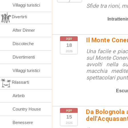
Villaggi turistici
Sfide tra rioni, m
Divertirti
Intratten
After Dinner
ago
Il Monte Cone
Discoteche
18
Una facile e pia
2026
Divertimenti
sul Monte Conero,
avvolti nella s
macchia medite
Villaggi turistici
spettacolari punt
Rilassarti
Escur
Airbnb
Country House
ago
Da Bolognola a
15
dell'Acquasan
Benessere
2026