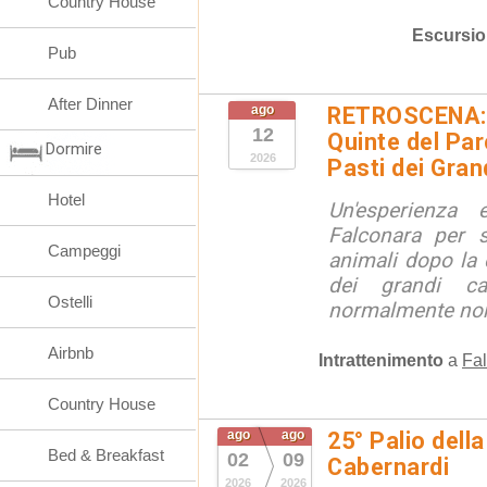
Country House
Escursio
Pub
After Dinner
ago
RETROSCENA: V
12
Quinte del Pa
Dormire
2026
Pasti dei Gran
Hotel
Un'esperienza
Falconara per s
Campeggi
animali dopo la c
dei grandi ca
Ostelli
normalmente non 
Airbnb
Intrattenimento
a
Fal
Country House
ago
ago
25° Palio della
Bed & Breakfast
02
09
Cabernardi
2026
2026