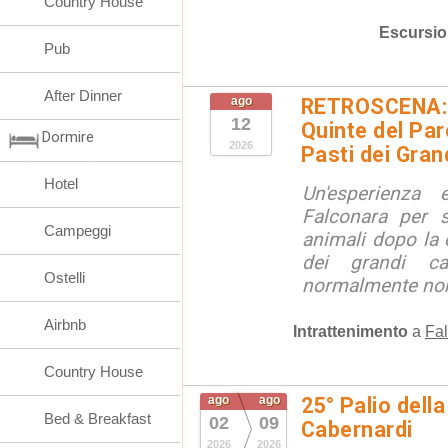
Country House
Escursio
Pub
After Dinner
ago
RETROSCENA: V
12
Quinte del Pa
Dormire
2026
Pasti dei Gran
Hotel
Un'esperienza
Falconara per s
Campeggi
animali dopo la c
dei grandi ca
Ostelli
normalmente non 
Airbnb
Intrattenimento
a
Fal
Country House
ago
ago
25° Palio della
Bed & Breakfast
02
09
Cabernardi
2026
2026