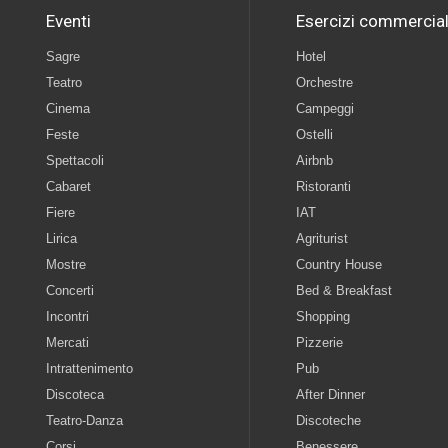
Eventi
Esercizi commercial
Sagre
Hotel
Teatro
Orchestre
Cinema
Campeggi
Feste
Ostelli
Spettacoli
Airbnb
Cabaret
Ristoranti
Fiere
IAT
Lirica
Agriturist
Mostre
Country House
Concerti
Bed & Breakfast
Incontri
Shopping
Mercati
Pizzerie
Intrattenimento
Pub
Discoteca
After Dinner
Teatro-Danza
Discoteche
Corsi
Benessere