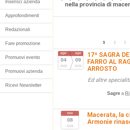
Inserisci azienda
nella provincia di mace
Approfondimenti
Redazionali
1
2
3
Fare promozione
ago
ago
17ª SAGRA DE
Promuovi evento
04
09
FARRO AL RAG
2026
2026
ARROSTO
Promuovi azienda
Ed altre special
Ricevi Newsletter
Sagre
a
Ri
nov
Macerata, la ci
08
Armonie rinas
2026