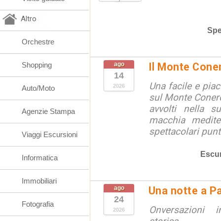
Altro
Spe
Orchestre
Shopping
ago
Il Monte Cone
14
Una facile e pia
2026
Auto/Moto
sul Monte Conero,
avvolti nella s
Agenzie Stampa
macchia medite
spettacolari punt
Viaggi Escursioni
Escur
Informatica
Immobiliari
ago
Una notte a Pa
24
Fotografia
Onversazioni i
2026