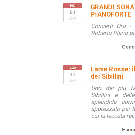
feb
GRANDI SONAT
01
PIANOFORTE
2027
Concerti Oro - 
Roberto Plano pi
Conce
ago
Lame Rosse: i
17
dei Sibillini
2026
Uno dei più fa
Sibillini e del
splendida corn
apprezzato per la
cui la lecceta relit
Escur