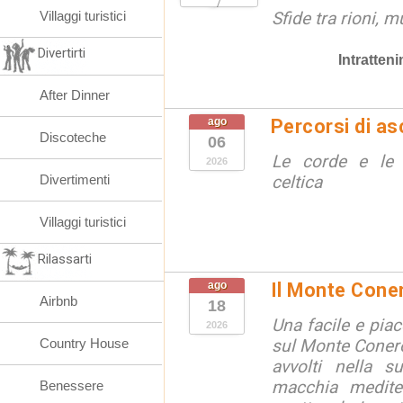
Villaggi turistici
Sfide tra rioni, m
Divertirti
Intratten
After Dinner
ago
Percorsi di as
Discoteche
06
Le corde e le 
2026
Divertimenti
celtica
Villaggi turistici
Rilassarti
ago
Il Monte Cone
Airbnb
18
Una facile e pia
2026
Country House
sul Monte Conero,
avvolti nella s
macchia medite
Benessere