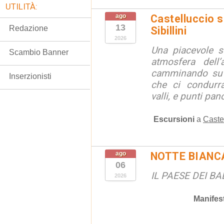
UTILITÀ:
ago
Castelluccio so
13
Redazione
Sibillini
2026
Una piacevole s
Scambio Banner
atmosfera dell’
camminando su s
Inserzionisti
che ci condurra
valli, e punti pano
Escursioni
a
Caste
ago
NOTTE BIANC
06
IL PAESE DEI B
2026
Manifes