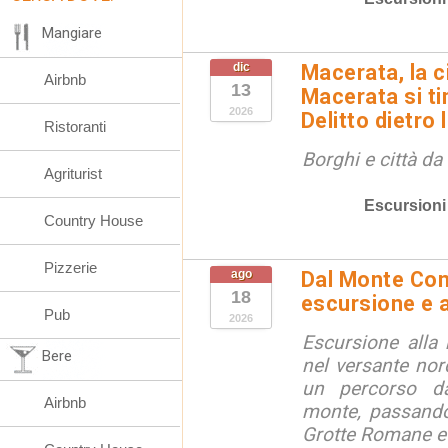
Mangiare
dic
Macerata, la ci
Airbnb
13
Macerata si tin
2026
Delitto dietro 
Ristoranti
Borghi e città da
Agriturist
Escursioni
Country House
Pizzerie
ago
Dal Monte Cone
18
escursione e a
Pub
2026
Escursione alla
Bere
nel versante no
un percorso d
Airbnb
monte, passando
Grotte Romane e i