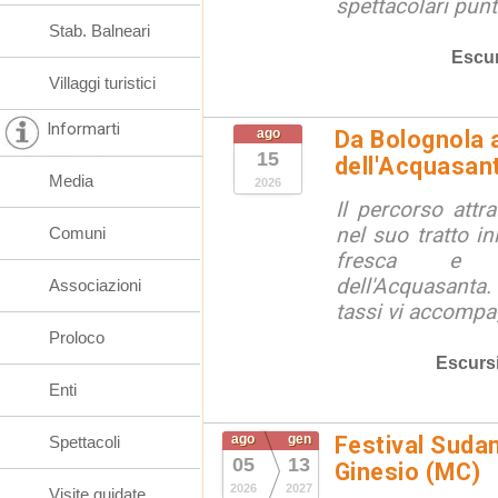
spettacolari punt
Stab. Balneari
Escur
Villaggi turistici
Informarti
ago
Da Bolognola a
15
dell'Acquasan
Media
2026
Il percorso attra
nel suo tratto in
Comuni
fresca e lu
dell'Acquasanta.
Associazioni
tassi vi accompag
Proloco
Escurs
Enti
ago
gen
Festival Suda
Spettacoli
05
13
Ginesio (MC)
2026
2027
Visite guidate