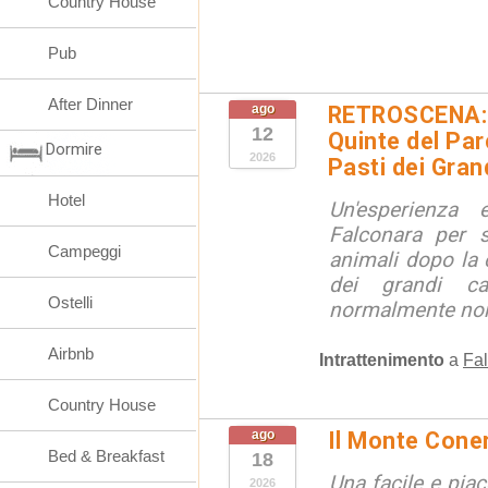
Country House
Pub
After Dinner
ago
RETROSCENA: V
12
Quinte del Pa
Dormire
2026
Pasti dei Gran
Hotel
Un'esperienza
Falconara per s
Campeggi
animali dopo la c
dei grandi ca
Ostelli
normalmente non 
Airbnb
Intrattenimento
a
Fal
Country House
ago
Il Monte Cone
Bed & Breakfast
18
Una facile e pia
2026