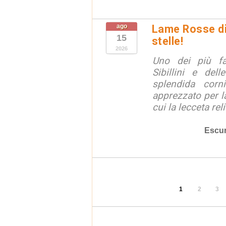
ago
Lame Rosse di 
15
stelle!
2026
Uno dei più fa
Sibillini e del
splendida corn
apprezzato per la
cui la lecceta relit
Escur
1
2
3