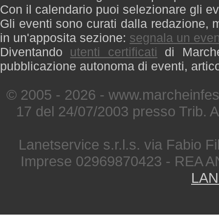
Con il calendario puoi selezionare gli ev
Gli eventi sono curati dalla redazione, m
in un'apposita sezione:
segnala un even
Diventando
utenti certificati
di Marche 
pubblicazione autonoma di eventi, artic
© 2005 - 2026 - www.marcheinfest
17 del 24/07/2003 presso Trib. 
Lanetservice s.r.l.s. via Fabio Fi
Imprese 02969870423 - REA A
LAN