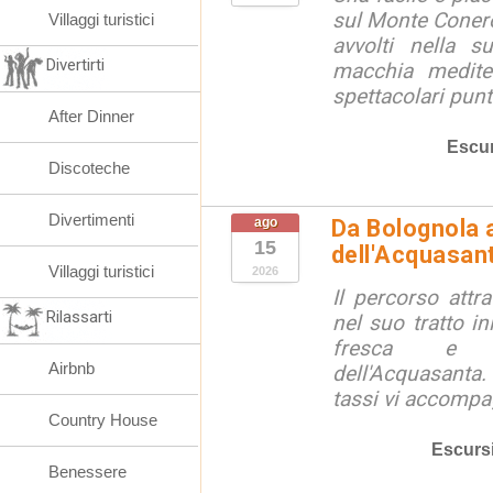
sul Monte Conero,
Villaggi turistici
avvolti nella s
Divertirti
macchia medite
spettacolari punt
After Dinner
Escur
Discoteche
Divertimenti
ago
Da Bolognola a
15
dell'Acquasan
Villaggi turistici
2026
Il percorso attra
Rilassarti
nel suo tratto in
fresca e lu
Airbnb
dell'Acquasanta.
tassi vi accompag
Country House
Escurs
Benessere