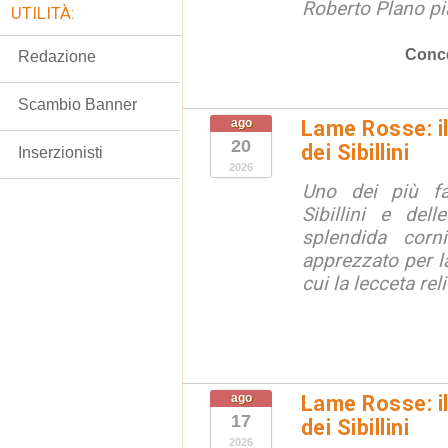
Roberto Plano pi
UTILITÀ:
Conce
Redazione
Scambio Banner
ago
Lame Rosse: i
20
dei Sibillini
Inserzionisti
2026
Uno dei più fa
Sibillini e del
splendida corn
apprezzato per la
cui la lecceta relit
ago
Lame Rosse: i
17
dei Sibillini
2026