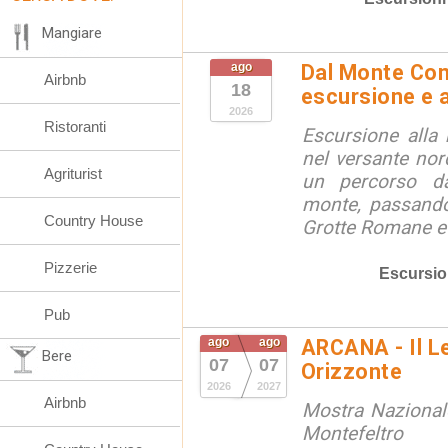
Mangiare
ago
Dal Monte Cone
Airbnb
18
escursione e a
2026
Ristoranti
Escursione alla
nel versante no
Agriturist
un percorso d
monte, passando
Country House
Grotte Romane e i
Pizzerie
Escursio
Pub
ago
ago
ARCANA - Il L
Bere
07
07
Orizzonte
2026
2027
Airbnb
Mostra Nazional
Montefeltro