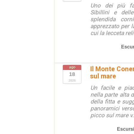
Uno dei più fa
Sibillini e del
splendida corn
apprezzato per la
cui la lecceta relit
Escur
ago
Il Monte Coner
18
sul mare
2026
Un facile e piac
nella parte alta
della fitta e sug
panoramici verso
picco sul mare v.
Escurs