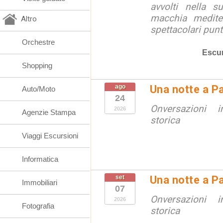
avvolti nella s
macchia medite
Altro
spettacolari punt
Orchestre
Escur
Shopping
ago
Una notte a Pa
Auto/Moto
24
Onversazioni i
2026
Agenzie Stampa
storica
Viaggi Escursioni
Informatica
set
Una notte a Pa
Immobiliari
07
Onversazioni i
2026
Fotografia
storica