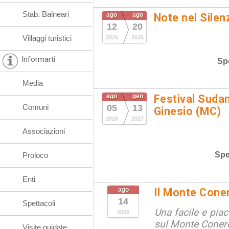
Stab. Balneari
ago
ago
Note nel Silen
12
20
Villaggi turistici
2026
2026
Informarti
Spe
Media
ago
gen
Festival Suda
Comuni
05
13
Ginesio (MC)
2026
2027
Associazioni
Spe
Proloco
Enti
ago
Il Monte Cone
14
Spettacoli
Una facile e pia
2026
sul Monte Conero,
Visite guidate