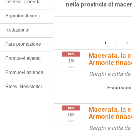
Inserisci azienda
nella provincia di mace
Approfondimenti
Redazionali
1
2
3
Fare promozione
nov
Macerata, la ci
Promuovi evento
15
Armonie rinas
2026
Promuovi azienda
Borghi e città da
Ricevi Newsletter
Escursioni
nov
Macerata, la ci
08
Armonie rinas
2026
Borghi e città da