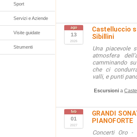
Sport
Servizi e Aziende
ago
Castelluccio so
Visite guidate
13
Sibillini
2026
Strumenti
Una piacevole s
atmosfera dell’
camminando su s
che ci condurra
valli, e punti pano
Escursioni
a
Caste
feb
GRANDI SONAT
01
PIANOFORTE
2027
Concerti Oro - 