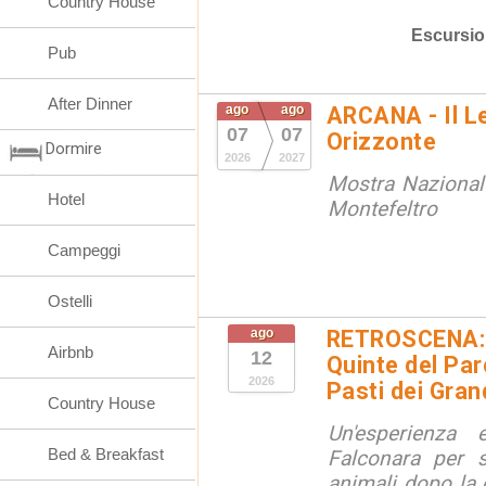
Country House
Escursio
Pub
After Dinner
ago
ago
ARCANA - Il L
07
07
Orizzonte
Dormire
2026
2027
Mostra Nazional
Hotel
Montefeltro
Campeggi
Ostelli
ago
RETROSCENA: V
Airbnb
12
Quinte del Pa
2026
Pasti dei Gran
Country House
Un'esperienza
Bed & Breakfast
Falconara per s
animali dopo la c