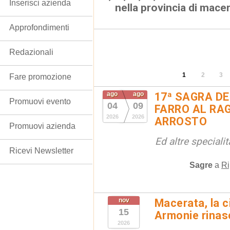
Inserisci azienda
nella provincia di mace
Approfondimenti
Redazionali
1
2
3
Fare promozione
ago
ago
17ª SAGRA DE
Promuovi evento
04
09
FARRO AL RAG
2026
2026
ARROSTO
Promuovi azienda
Ed altre special
Ricevi Newsletter
Sagre
a
Ri
nov
Macerata, la ci
15
Armonie rinas
2026