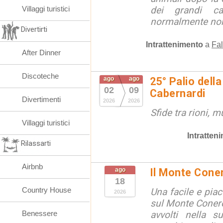
Villaggi turistici
dei grandi ca
normalmente non 
Divertirti
Intrattenimento
a
Fal
After Dinner
Discoteche
ago
ago
25° Palio della
02
09
Cabernardi
Divertimenti
2026
2026
Sfide tra rioni, m
Villaggi turistici
Intratten
Rilassarti
Airbnb
ago
Il Monte Cone
18
Country House
Una facile e pia
2026
sul Monte Conero,
Benessere
avvolti nella s