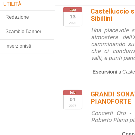
UTILITÀ:
ago
Castelluccio so
13
Redazione
Sibillini
2026
Una piacevole s
Scambio Banner
atmosfera dell’
camminando su s
Inserzionisti
che ci condurra
valli, e punti pano
Escursioni
a
Caste
feb
GRANDI SONAT
01
PIANOFORTE
2027
Concerti Oro - 
Roberto Plano pi
Conce