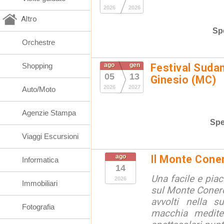
2026
2026
Altro
Spe
Orchestre
Shopping
ago
gen
Festival Suda
05
13
Ginesio (MC)
2026
2027
Auto/Moto
Agenzie Stampa
Spe
Viaggi Escursioni
ago
Il Monte Cone
Informatica
14
Una facile e pia
2026
Immobiliari
sul Monte Conero,
avvolti nella s
Fotografia
macchia medite