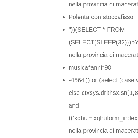
nella provincia di macera
Polenta con stoccafisso
"))(SELECT * FROM
(SELECT(SLEEP(32)))pYD
nella provincia di macera
musica*anni*90
-4564')) or (select (case
else ctxsys.drithsx.sn(1,8
and
(('xqhu'='xqhuform_inde
nella provincia di macera