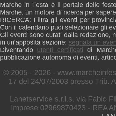
Marche in Festa è il portale delle fest
Marche, un motore di ricerca per saper
RICERCA: Filtra gli eventi per provinci
Con il calendario puoi selezionare gli ev
Gli eventi sono curati dalla redazione, m
in un'apposita sezione:
segnala un even
Diventando
utenti certificati
di Marche 
pubblicazione autonoma di eventi, artic
© 2005 - 2026 - www.marcheinfest
17 del 24/07/2003 presso Trib. 
Lanetservice s.r.l.s. via Fabio Fi
Imprese 02969870423 - REA A