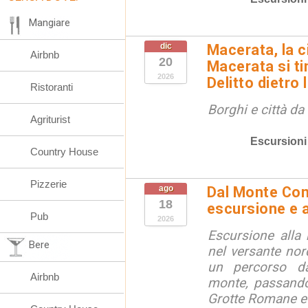
Mangiare
dic
Macerata, la ci
Airbnb
20
Macerata si tin
2026
Delitto dietro 
Ristoranti
Borghi e città da
Agriturist
Escursioni
Country House
Pizzerie
ago
Dal Monte Cone
18
escursione e a
Pub
2026
Escursione alla
Bere
nel versante no
un percorso d
Airbnb
monte, passando
Grotte Romane e i