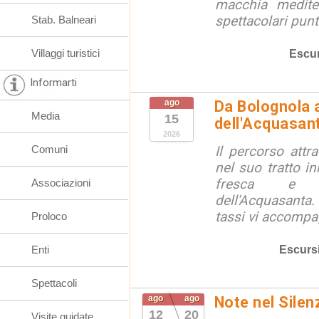
macchia medite
spettacolari punt
Stab. Balneari
Villaggi turistici
Escur
Informarti
ago
Da Bolognola a
Media
15
dell'Acquasan
2026
Comuni
Il percorso attra
nel suo tratto in
fresca e lu
Associazioni
dell'Acquasanta.
tassi vi accompag
Proloco
Escurs
Enti
Spettacoli
ago
ago
Note nel Silen
12
20
Visite guidate