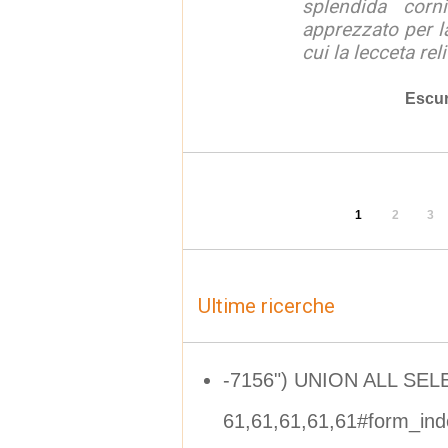
splendida corn
apprezzato per la
cui la lecceta relit
Escur
1
2
3
Ultime ricerche
-7156") UNION ALL SEL
61,61,61,61,61#form_in