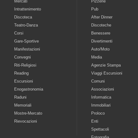
Mercati
Pizzerie
Intrattenimento
Pub
Discoteca
After Dinner
Teatro-Danza
Discoteche
Corsi
Benessere
Gare-Sportive
Divertimenti
Manifestazioni
Auto/Moto
Convegni
Media
Riti-Religiosi
Agenzie Stampa
Reading
Viaggi Escursioni
Escursioni
Comuni
Enogastronomia
Associazioni
Raduni
Informatica
Memoriali
Immobiliari
Mostre-Mercato
Proloco
Rievocazioni
Enti
Spettacoli
Fotografia