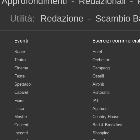
Approfondimenti
-
Redazionali
-
Utilità:
Redazione
-
Scambio B
Eventi
Esercizi commercial
Sagre
Hotel
Teatro
Orchestre
Cinema
Campeggi
Feste
Ostelli
Spettacoli
Airbnb
Cabaret
Ristoranti
Fiere
IAT
Lirica
Agriturist
Mostre
Country House
Concerti
Bed & Breakfast
Incontri
Shopping