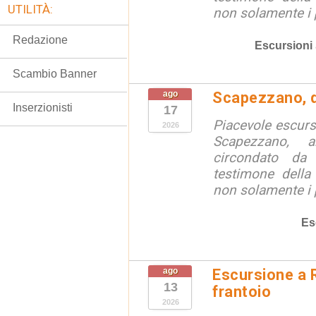
UTILITÀ:
non solamente i p
Redazione
Escursioni
Scambio Banner
ago
Scapezzano, d
Inserzionisti
17
Piacevole escursi
2026
Scapezzano, a
circondato da
testimone della
non solamente i p
Es
ago
Escursione a R
13
frantoio
2026