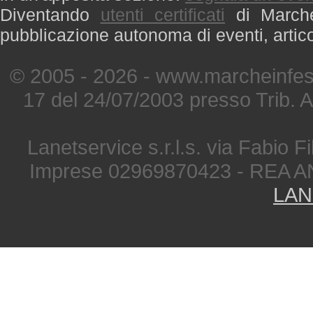
Diventando
utenti certificati
di Marche 
pubblicazione autonoma di eventi, artic
© 2005 - 2026 - www.marcheinfest
17 del 24/07/2003 presso Trib. 
Lanetservice s.r.l.s. via Fabio Fi
Imprese 02969870423 - REA A
LAN