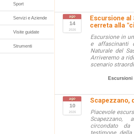
Sport
ago
Escursione al
Servizi e Aziende
14
cerreta alla “c
2026
Visite guidate
Escursione in un
e affascinanti 
Strumenti
Naturale del Sa
Arriveremo a rid
scenario straordin
Escursioni
ago
Scapezzano, d
10
Piacevole escursi
2026
Scapezzano, a
circondato da
testimone della