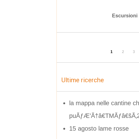
Escursioni
1
2
3
Ultime ricerche
la mappa nelle cantine ch
puÃƒÆ’Ã†â€TMÃƒâ€šÃ‚2
15 agosto lame rosse