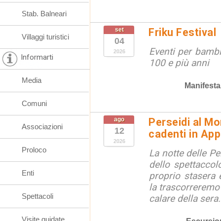
Stab. Balneari
set
Friku Festival
Villaggi turistici
04
Eventi per bambin
2026
Informarti
100 e più anni
Media
Manifesta
Comuni
ago
Perseidi al Mo
Associazioni
12
cadenti in Ap
2026
Proloco
La notte delle Pe
dello spettaccolo
Enti
proprio stasera 
la trascorreremo
Spettacoli
calare della sera.
Visite guidate