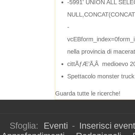
-5991' UNION ALL SELE
NULL,CONCAT(CONCAT('
-
vcEBform_index=0form_i
nella provincia di macera
cittÃƒÆ’Ã‚Â medioevo 2
Spettacolo monster truck
Guarda tutte le ricerche!
Sfoglia:
Eventi
-
Inserisci even