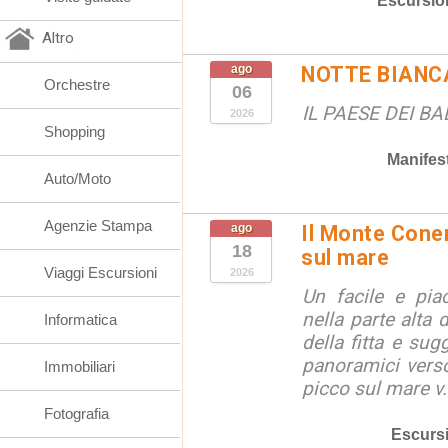
Escursio
Altro
ago
NOTTE BIANC
Orchestre
06
IL PAESE DEI B
2026
Shopping
Manifes
Auto/Moto
Agenzie Stampa
ago
Il Monte Coner
18
sul mare
Viaggi Escursioni
2026
Un facile e piac
nella parte alta
Informatica
della fitta e sug
panoramici verso
Immobiliari
picco sul mare v.
Fotografia
Escurs