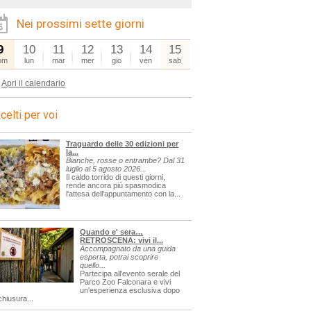
Nei prossimi sette giorni
9
10
11
12
13
14
15
om
lun
mar
mer
gio
ven
sab
Apri il calendario
celti per voi
Traguardo delle 30 edizioni per
la...
Bianche, rosse o entrambe? Dal 31
luglio al 5 agosto 2026...
Il caldo torrido di questi giorni,
rende ancora più spasmodica
l'attesa dell'appuntamento con la...
Quando e' sera…
RETROSCENA: vivi il...
Accompagnato da una guida
esperta, potrai scoprire
quello...
Partecipa all'evento serale del
Parco Zoo Falconara e vivi
un'esperienza esclusiva dopo
chiusura...