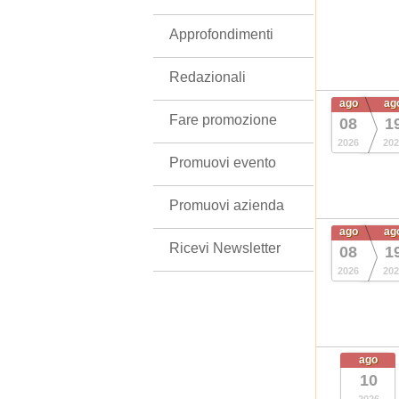
Approfondimenti
Redazionali
ago
ag
Fare promozione
08
1
2026
202
Promuovi evento
Promuovi azienda
ago
ag
Ricevi Newsletter
08
1
2026
202
ago
10