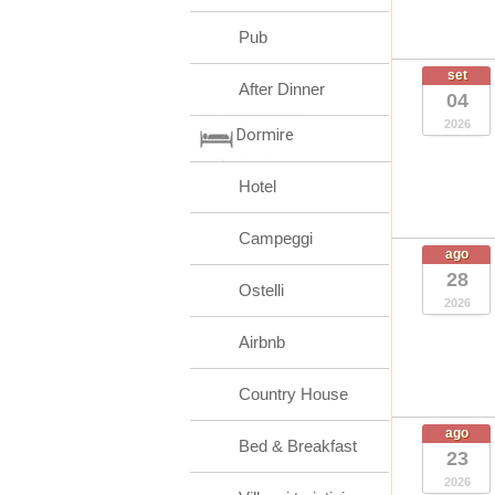
Pub
set
After Dinner
04
2026
Dormire
Hotel
Campeggi
ago
28
Ostelli
2026
Airbnb
Country House
ago
Bed & Breakfast
23
2026