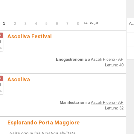
Ac
1
2
3
4
5
6
7
8
>>
Pag 8
o
Ascoliva Festival
9
6
Enogastronomia
a
Ascoli Piceno - AP
Letture: 40
o
Ascoliva
9
6
Manifestazioni
a
Ascoli Piceno - AP
Letture: 32
Esplorando Porta Maggiore
Visita con guida turistica abilitata