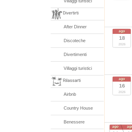
Villaggi turistici
Divertirti
After Dinner
ago
18
Discoteche
2026
Divertimenti
Villaggi turistici
ago
Rilassarti
16
2026
Airbnb
Country House
Benessere
ago
ag