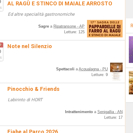
9
AL RAGÙ E STINCO DI MAIALE ARROSTO
6
Ed altre specialità gastronomiche
R
Sagre
a
Ripatransone - AP
Letture: 125
o
Note nel Silenzio
0
6
Spettacoli
a
Acqualagna - PU
Letture: 9
Pinocchio & Friends
Labirinto di HORT
Intrattenimento
a
Senigallia - AN
Letture: 17
Fiabe al Parco 2026