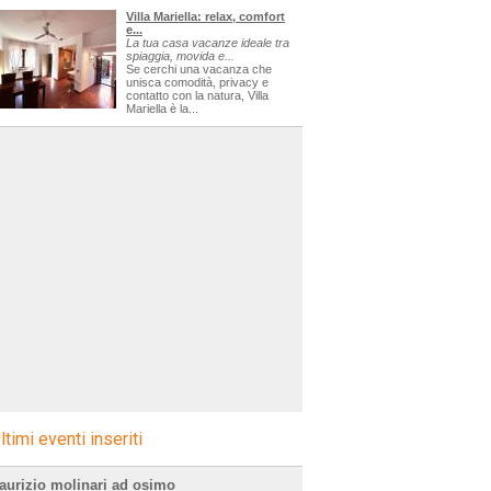
Villa Mariella: relax, comfort
e...
La tua casa vacanze ideale tra
spiaggia, movida e...
Se cerchi una vacanza che
unisca comodità, privacy e
contatto con la natura, Villa
Mariella è la...
ltimi eventi inseriti
aurizio molinari ad osimo