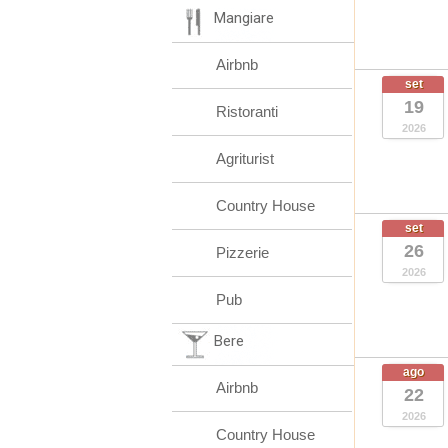
Mangiare
Airbnb
set
19
Ristoranti
2026
Agriturist
Country House
set
26
Pizzerie
2026
Pub
Bere
ago
Airbnb
22
2026
Country House