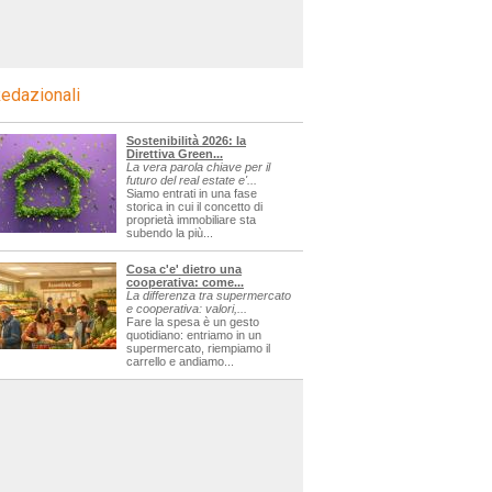
edazionali
Sostenibilità 2026: la
Direttiva Green...
La vera parola chiave per il
futuro del real estate e'...
Siamo entrati in una fase
storica in cui il concetto di
proprietà immobiliare sta
subendo la più...
Cosa c'e' dietro una
cooperativa: come...
La differenza tra supermercato
e cooperativa: valori,...
Fare la spesa è un gesto
quotidiano: entriamo in un
supermercato, riempiamo il
carrello e andiamo...