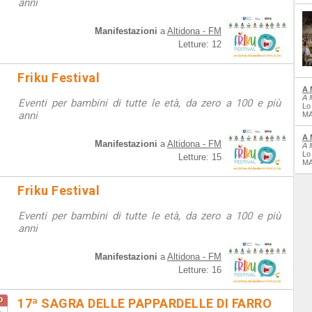
anni
Manifestazioni
a
Altidona - FM
Letture: 12
Friku Festival
A 
A 
Eventi per bambini di tutte le età, da zero a 100 e più
Lo
anni
MA
A 
Manifestazioni
a
Altidona - FM
A 
Lo
Letture: 15
MA
Friku Festival
Eventi per bambini di tutte le età, da zero a 100 e più
anni
Manifestazioni
a
Altidona - FM
Letture: 16
o
17ª SAGRA DELLE PAPPARDELLE DI FARRO