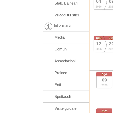
04
0
Stab. Balneari
2026
202
Villaggi turistici
Informarti
Media
ago
ag
12
2
Comuni
2026
202
Associazioni
Proloco
ago
09
Enti
2026
Spettacoli
Visite guidate
ago