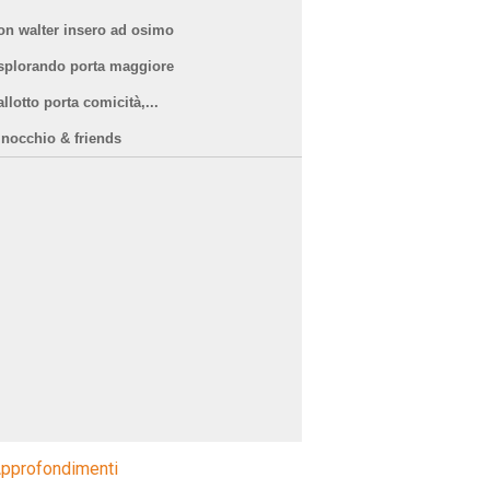
on walter insero ad osimo
splorando porta maggiore
llotto porta comicità,...
inocchio & friends
pprofondimenti