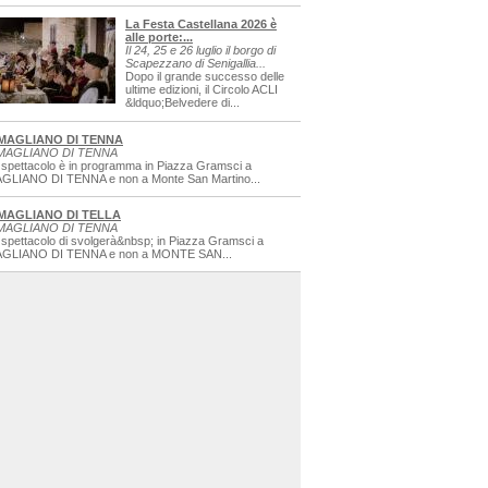
La Festa Castellana 2026 è
alle porte:...
Il 24, 25 e 26 luglio il borgo di
Scapezzano di Senigallia...
Dopo il grande successo delle
ultime edizioni, il Circolo ACLI
&ldquo;Belvedere di...
MAGLIANO DI TENNA
MAGLIANO DI TENNA
 spettacolo è in programma in Piazza Gramsci a
GLIANO DI TENNA e non a Monte San Martino...
MAGLIANO DI TELLA
MAGLIANO DI TENNA
 spettacolo di svolgerà&nbsp; in Piazza Gramsci a
GLIANO DI TENNA e non a MONTE SAN...