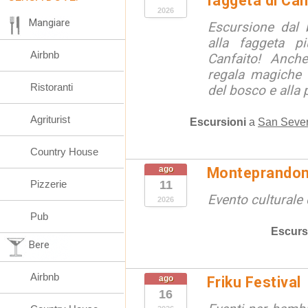
faggeta di Can
2026
Mangiare
Escursione dal 
alla faggeta p
Airbnb
Canfaito! Anch
regala magiche 
Ristoranti
del bosco e alla 
Agriturist
Escursioni
a
San Sever
Country House
ago
Monteprandon
Pizzerie
11
Evento culturale 
2026
Pub
Escurs
Bere
Airbnb
ago
Friku Festival
16