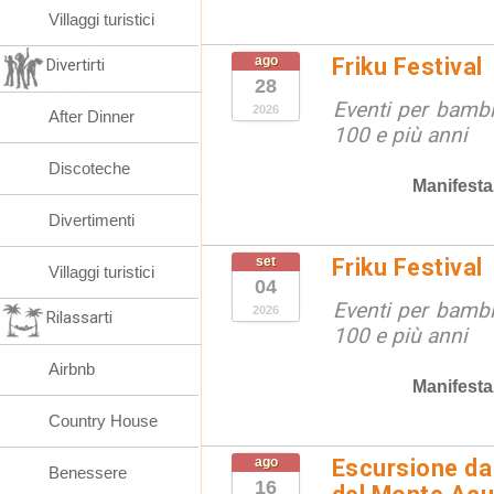
Villaggi turistici
ago
Friku Festival
Divertirti
28
Eventi per bambin
2026
After Dinner
100 e più anni
Discoteche
Manifesta
Divertimenti
set
Friku Festival
Villaggi turistici
04
Eventi per bambin
2026
Rilassarti
100 e più anni
Airbnb
Manifesta
Country House
ago
Escursione da 
Benessere
16