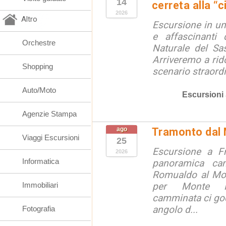
14
cerreta alla “c
2026
Altro
Escursione in un
e affascinanti 
Orchestre
Naturale del Sa
Arriveremo a rid
Shopping
scenario straordin
Auto/Moto
Escursioni
Agenzie Stampa
ago
Tramonto dal 
Viaggi Escursioni
25
Escursione a F
2026
Informatica
panoramica ca
Romualdo al Mon
Immobiliari
per Monte M
camminata ci go
angolo d...
Fotografia