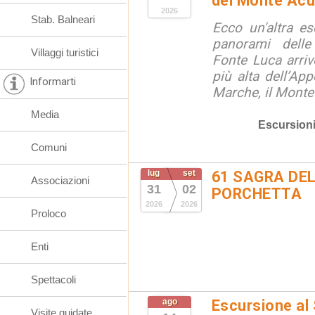
del Monte Acu
2026
Stab. Balneari
Ecco un'altra e
panorami dell
Villaggi turistici
Fonte Luca arri
più alta dell’App
Informarti
Marche, il Monte
Media
Escursion
Comuni
lug
set
61 SAGRA DEL
Associazioni
31
02
PORCHETTA
2026
2026
Proloco
Enti
Spettacoli
ago
Escursione al
Visite guidate