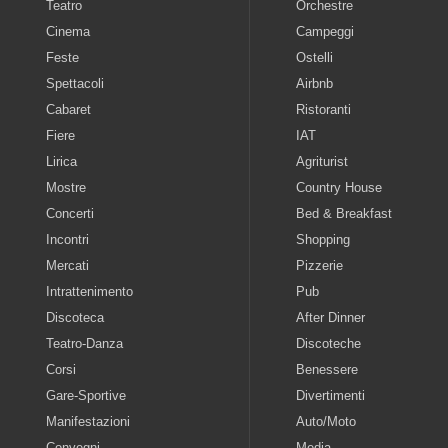
Teatro
Orchestre
Cinema
Campeggi
Feste
Ostelli
Spettacoli
Airbnb
Cabaret
Ristoranti
Fiere
IAT
Lirica
Agriturist
Mostre
Country House
Concerti
Bed & Breakfast
Incontri
Shopping
Mercati
Pizzerie
Intrattenimento
Pub
Discoteca
After Dinner
Teatro-Danza
Discoteche
Corsi
Benessere
Gare-Sportive
Divertimenti
Manifestazioni
Auto/Moto
Convegni
Media