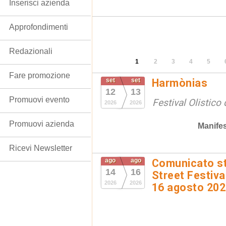
Inserisci azienda
Approfondimenti
Redazionali
1
2
3
4
5
Fare promozione
set
set
Harmònias
12
13
Promuovi evento
Festival Olistico
2026
2026
Promuovi azienda
Manifes
Ricevi Newsletter
ago
ago
Comunicato st
14
16
Street Festival
2026
2026
16 agosto 20