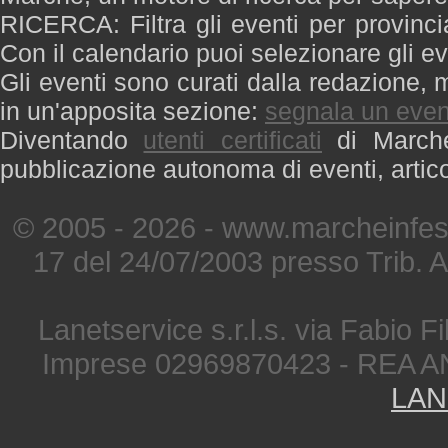
RICERCA: Filtra gli eventi per provinci
Con il calendario puoi selezionare gli ev
Gli eventi sono curati dalla redazione, m
in un'apposita sezione:
segnala un even
Diventando
utenti certificati
di Marche 
pubblicazione autonoma di eventi, artic
© 2005 - 2026 - www.marcheinfest
17 del 24/07/2003 presso Trib. 
Lanetservice s.r.l.s. via Fabio Fi
Imprese 02969870423 - REA A
LAN