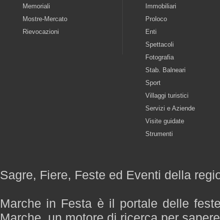
Memoriali
Immobiliari
Mostre-Mercato
Proloco
Rievocazioni
Enti
Spettacoli
Fotografia
Stab. Balneari
Sport
Villaggi turistici
Servizi e Aziende
Visite guidate
Strumenti
Sagre, Fiere, Feste ed Eventi della reg
Marche in Festa è il portale delle fest
Marche, un motore di ricerca per saper