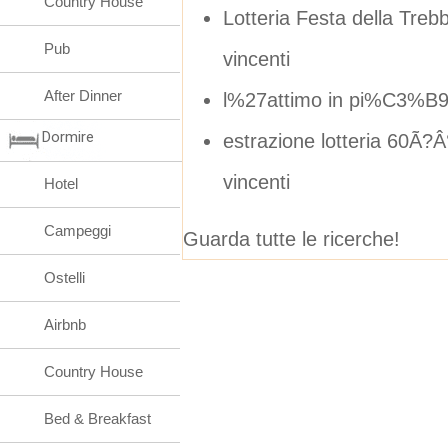
Country House
Lotteria Festa della Trebb
Pub
vincenti
After Dinner
l%27attimo in pi%C3%B
Dormire
estrazione lotteria 60Ã?Â
vincenti
Hotel
Campeggi
Guarda tutte le ricerche!
Ostelli
Airbnb
Country House
Bed & Breakfast