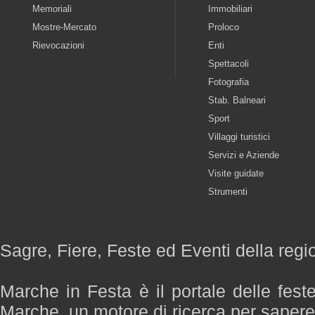
Memoriali
Immobiliari
Mostre-Mercato
Proloco
Rievocazioni
Enti
Spettacoli
Fotografia
Stab. Balneari
Sport
Villaggi turistici
Servizi e Aziende
Visite guidate
Strumenti
Sagre, Fiere, Feste ed Eventi della reg
Marche in Festa è il portale delle fest
Marche, un motore di ricerca per saper