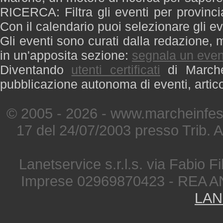
RICERCA: Filtra gli eventi per provinci
Con il calendario puoi selezionare gli ev
Gli eventi sono curati dalla redazione, m
in un'apposita sezione:
segnala un even
Diventando
utenti certificati
di Marche 
pubblicazione autonoma di eventi, artic
© 2005 - 2026 - www.marcheinfest
17 del 24/07/2003 presso Trib. 
Lanetservice s.r.l.s. via Fabio Fi
Imprese 02969870423 - REA A
LAN