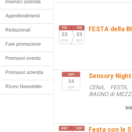
Inserisci azienda
Approfondimenti
lug
lug
FESTA della 
Redazionali
23
23
2026
2027
Fare promozione
Promuovi evento
Promuovi azienda
ago
Sensory Night
14
Ricevi Newsletter
CENA, FESTA, 
2026
BAGNO di MEZ
In
ago
ago
Festa con le S