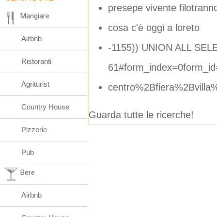
presepe vivente filotrann
Mangiare
cosa c'è oggi a loreto
Airbnb
-1155)) UNION ALL SEL
Ristoranti
61#form_index=0form_id
Agriturist
centro%2Bfiera%2Bvil
Country House
Guarda tutte le ricerche!
Pizzerie
Pub
Bere
Airbnb