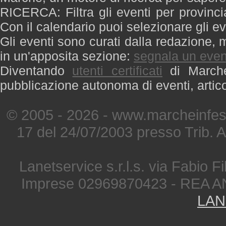
RICERCA: Filtra gli eventi per provinci
Con il calendario puoi selezionare gli ev
Gli eventi sono curati dalla redazione, m
in un'apposita sezione:
segnala un even
Diventando
utenti certificati
di Marche 
pubblicazione autonoma di eventi, artic
© 2005 - 2026 - www.marcheinfest
17 del 24/07/2003 presso Trib. 
Lanetservice s.r.l.s. via Fabio Fi
Imprese 02969870423 - REA A
LAN