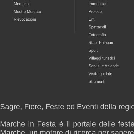
Memoriali
Immobiliari
Mostre-Mercato
Proloco
Rievocazioni
Enti
Spettacoli
Fotografia
Stab. Balneari
Sport
Villaggi turistici
Servizi e Aziende
Visite guidate
Strumenti
Sagre, Fiere, Feste ed Eventi della reg
Marche in Festa è il portale delle fest
Marche, un motore di ricerca per saper