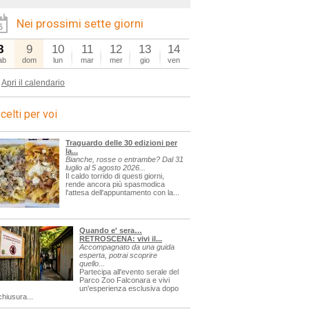
Nei prossimi sette giorni
8
9
10
11
12
13
14
ab
dom
lun
mar
mer
gio
ven
Apri il calendario
celti per voi
Traguardo delle 30 edizioni per
la...
Bianche, rosse o entrambe? Dal 31
luglio al 5 agosto 2026...
Il caldo torrido di questi giorni,
rende ancora più spasmodica
l'attesa dell'appuntamento con la...
Quando e' sera…
RETROSCENA: vivi il...
Accompagnato da una guida
esperta, potrai scoprire
quello...
Partecipa all'evento serale del
Parco Zoo Falconara e vivi
un'esperienza esclusiva dopo
chiusura...