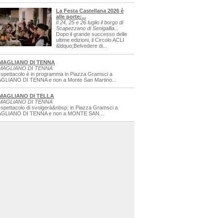
La Festa Castellana 2026 è
alle porte:...
Il 24, 25 e 26 luglio il borgo di
Scapezzano di Senigallia...
Dopo il grande successo delle
ultime edizioni, il Circolo ACLI
&ldquo;Belvedere di...
MAGLIANO DI TENNA
MAGLIANO DI TENNA
 spettacolo è in programma in Piazza Gramsci a
GLIANO DI TENNA e non a Monte San Martino...
MAGLIANO DI TELLA
MAGLIANO DI TENNA
 spettacolo di svolgerà&nbsp; in Piazza Gramsci a
GLIANO DI TENNA e non a MONTE SAN...