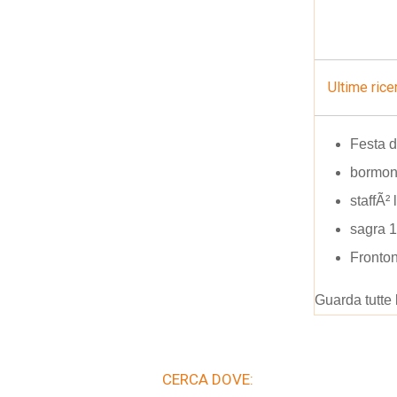
Ultime rice
Festa d
bormont
staffÃ²
sagra 
Fronto
Guarda tutte 
CERCA DOVE: