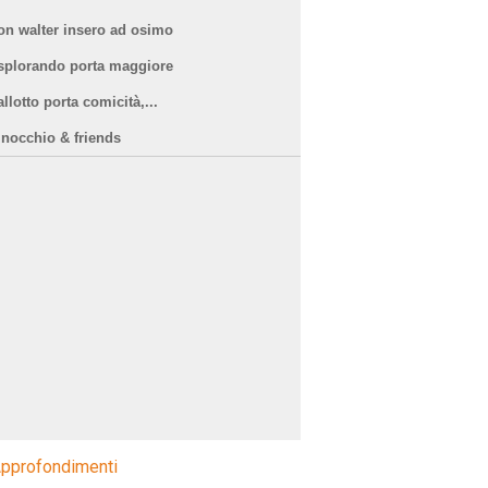
on walter insero ad osimo
splorando porta maggiore
llotto porta comicità,...
inocchio & friends
pprofondimenti