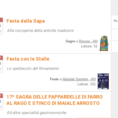
t
Festa della Sapa
Ac
5
Alla riscoperta della antiche tradizioni
6
Sagre
a
Rosora - AN
Letture: 51
o
Festa con le Stelle
0
Lo spettacolo del firmamento
6
Feste
a
Maiolati Spontini - AN
Letture: 152
o
17ª SAGRA DELLE PAPPARDELLE DI FARRO
9
AL RAGÙ E STINCO DI MAIALE ARROSTO
6
Ed altre specialità gastronomiche