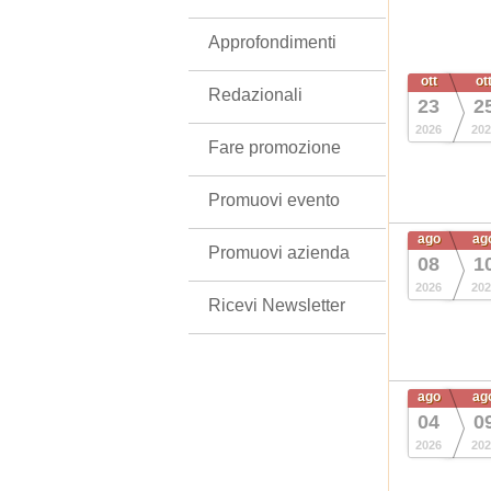
Approfondimenti
ott
ot
Redazionali
23
2
2026
202
Fare promozione
Promuovi evento
ago
ag
Promuovi azienda
08
1
2026
202
Ricevi Newsletter
ago
ag
04
0
2026
202