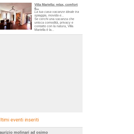
Villa Mariella: relax, comfort
e...
La tua casa vacanze ideale tra
spiaggia, movida e...
Se cerchi una vacanza che
unisca comodità, privacy e
contatto con la natura, Villa
Mariella è la...
ltimi eventi inseriti
aurizio molinari ad osimo