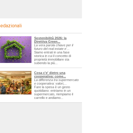
edazionali
Sostenibilità 2026: la
Direttiva Green...
La vera parola chiave per il
futuro del real estate e'...
Siamo entrati in una fase
storica in cui il concetto di
proprietà immobiliare sta
subendo la più...
Cosa c'e' dietro una
cooperativa: come...
La differenza tra supermercato
e cooperativa: valori,...
Fare la spesa è un gesto
quotidiano: entriamo in un
supermercato, riempiamo il
carrello e andiamo...