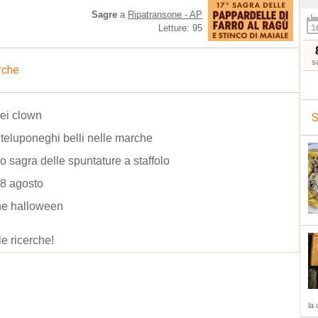
Sagre
a
Ripatransone - AP
Letture: 95
s
rche
ei clown
S
eluponeghi belli nelle marche
 lo sagra delle spuntature a staffolo
18 agosto
ne halloween
le ricerche!
la 