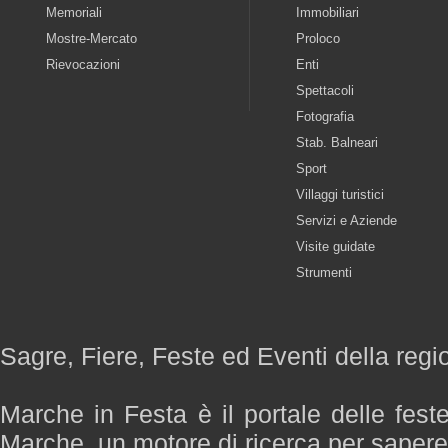
Memoriali
Immobiliari
Mostre-Mercato
Proloco
Rievocazioni
Enti
Spettacoli
Fotografia
Stab. Balneari
Sport
Villaggi turistici
Servizi e Aziende
Visite guidate
Strumenti
Sagre, Fiere, Feste ed Eventi della reg
Marche in Festa è il portale delle fest
Marche, un motore di ricerca per saper