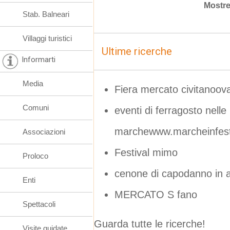
Mostre
Stab. Balneari
Villaggi turistici
Ultime ricerche
Informarti
Media
Fiera mercato civitanoov
Comuni
eventi di ferragosto nelle
marchewww.marcheinfest
Associazioni
Festival mimo
Proloco
cenone di capodanno in a
Enti
MERCATO S fano
Spettacoli
Guarda tutte le ricerche!
Visite guidate