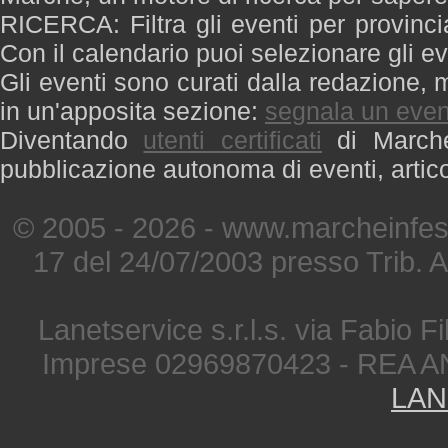
RICERCA: Filtra gli eventi per provinci
Con il calendario puoi selezionare gli ev
Gli eventi sono curati dalla redazione, m
in un'apposita sezione:
segnala un even
Diventando
utenti certificati
di Marche 
pubblicazione autonoma di eventi, artic
© 2005 - 2026 - www.marcheinfest
17 del 24/07/2003 presso Trib. 
Lanetservice s.r.l.s. via Fabio Fi
Imprese 02969870423 - REA A
LAN