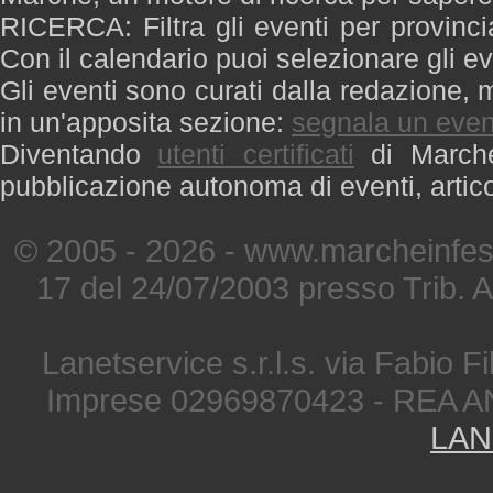
RICERCA: Filtra gli eventi per provinci
Con il calendario puoi selezionare gli ev
Gli eventi sono curati dalla redazione, m
in un'apposita sezione:
segnala un even
Diventando
utenti certificati
di Marche 
pubblicazione autonoma di eventi, artic
© 2005 - 2026 - www.marcheinfest
17 del 24/07/2003 presso Trib. 
Lanetservice s.r.l.s. via Fabio Fi
Imprese 02969870423 - REA A
LAN