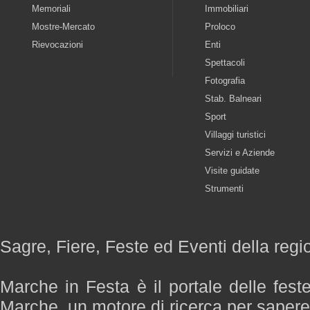
Memoriali
Immobiliari
Mostre-Mercato
Proloco
Rievocazioni
Enti
Spettacoli
Fotografia
Stab. Balneari
Sport
Villaggi turistici
Servizi e Aziende
Visite guidate
Strumenti
Sagre, Fiere, Feste ed Eventi della reg
Marche in Festa è il portale delle fest
Marche, un motore di ricerca per saper