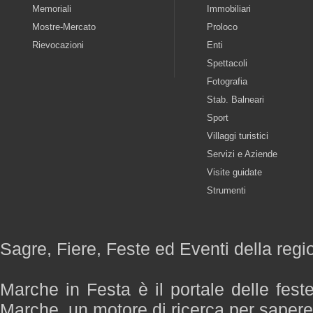
Memoriali
Immobiliari
Mostre-Mercato
Proloco
Rievocazioni
Enti
Spettacoli
Fotografia
Stab. Balneari
Sport
Villaggi turistici
Servizi e Aziende
Visite guidate
Strumenti
Sagre, Fiere, Feste ed Eventi della reg
Marche in Festa è il portale delle fest
Marche, un motore di ricerca per saper