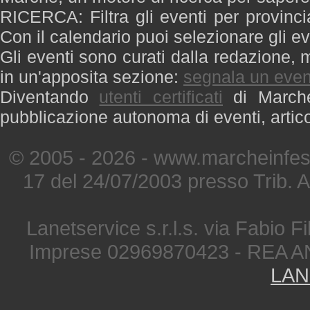
RICERCA: Filtra gli eventi per provinci
Con il calendario puoi selezionare gli ev
Gli eventi sono curati dalla redazione, m
in un'apposita sezione:
segnala un even
Diventando
utenti certificati
di Marche 
pubblicazione autonoma di eventi, artic
© 2005 - 2026 - www.marcheinfest
17 del 24/07/2003 presso Trib. 
Lanetservice s.r.l.s. via Fabio Fi
Imprese 02969870423 - REA A
LAN