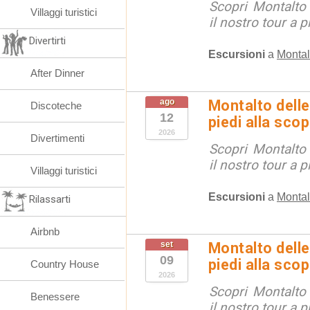
Scopri Montalto
Villaggi turistici
il nostro tour a p
Divertirti
Escursioni
a
Montal
After Dinner
ago
Montalto delle
Discoteche
12
piedi alla sco
2026
Divertimenti
Scopri Montalto
il nostro tour a p
Villaggi turistici
Escursioni
a
Montal
Rilassarti
Airbnb
set
Montalto delle
09
piedi alla sco
Country House
2026
Scopri Montalto
Benessere
il nostro tour a p