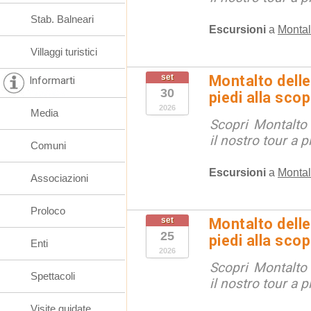
Stab. Balneari
Escursioni
a
Montal
Villaggi turistici
set
Montalto delle
Informarti
30
piedi alla sco
2026
Media
Scopri Montalto
il nostro tour a p
Comuni
Escursioni
a
Montal
Associazioni
Proloco
set
Montalto delle
25
piedi alla sco
Enti
2026
Scopri Montalto
Spettacoli
il nostro tour a p
Visite guidate