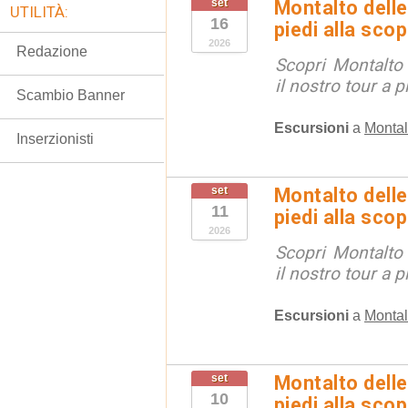
set
Montalto delle
UTILITÀ:
16
piedi alla sco
2026
Redazione
Scopri Montalto
il nostro tour a p
Scambio Banner
Escursioni
a
Montal
Inserzionisti
set
Montalto delle
11
piedi alla sco
2026
Scopri Montalto
il nostro tour a p
Escursioni
a
Montal
set
Montalto delle
10
piedi alla sco