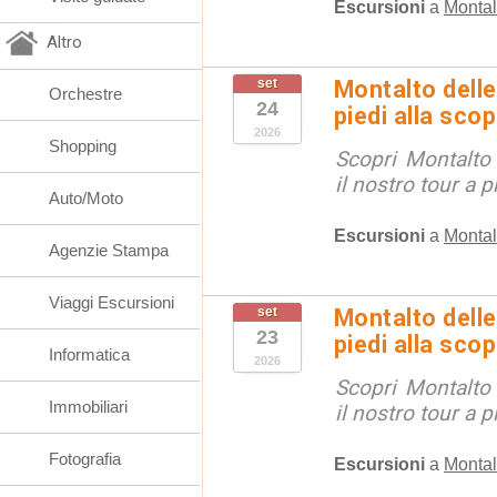
Escursioni
a
Montal
Altro
set
Montalto delle
Orchestre
24
piedi alla sco
2026
Shopping
Scopri Montalto
il nostro tour a p
Auto/Moto
Escursioni
a
Montal
Agenzie Stampa
Viaggi Escursioni
set
Montalto delle
23
piedi alla sco
Informatica
2026
Scopri Montalto
Immobiliari
il nostro tour a p
Fotografia
Escursioni
a
Montal