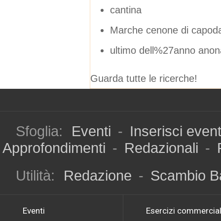
cantina
Marche cenone di capoda
ultimo dell%27anno anon
Guarda tutte le ricerche!
Sfoglia:
Eventi
-
Inserisci even
Approfondimenti
-
Redazionali
-
Utilità:
Redazione
-
Scambio B
Eventi
Esercizi commercial