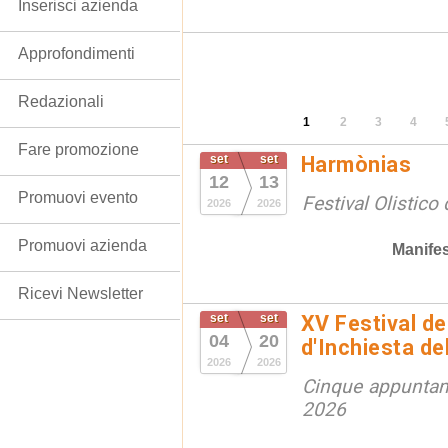
Inserisci azienda
Approfondimenti
Redazionali
1
2
3
4
Fare promozione
set
set
Harmònias
12
13
Promuovi evento
Festival Olistico
2026
2026
Promuovi azienda
Manifes
Ricevi Newsletter
set
set
XV Festival de
04
20
d'Inchiesta de
2026
2026
Cinque appuntam
2026