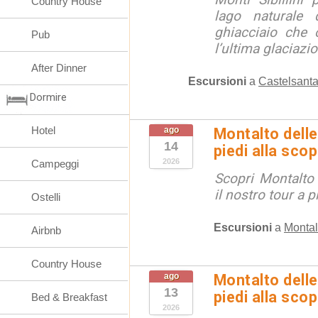
Country House
lago naturale d
ghiacciaio che 
Pub
l’ultima glaciazion
After Dinner
Escursioni
a
Castelsanta
Dormire
Hotel
ago
Montalto delle
14
piedi alla sco
2026
Campeggi
Scopri Montalto
il nostro tour a p
Ostelli
Escursioni
a
Montal
Airbnb
Country House
ago
Montalto delle
13
piedi alla sco
Bed & Breakfast
2026