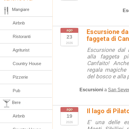
Mangiare
Es
Airbnb
ago
Escursione da 
Ristoranti
23
faggeta di Can
2026
Escursione dal 
Agriturist
alla faggeta p
Canfaito! Anch
Country House
regala magiche 
del bosco e alla 
Pizzerie
Escursioni
a
San Sever
Pub
Bere
ago
Il lago di Pila
19
Airbnb
E' una delle e
2026
Monti Sibillini 