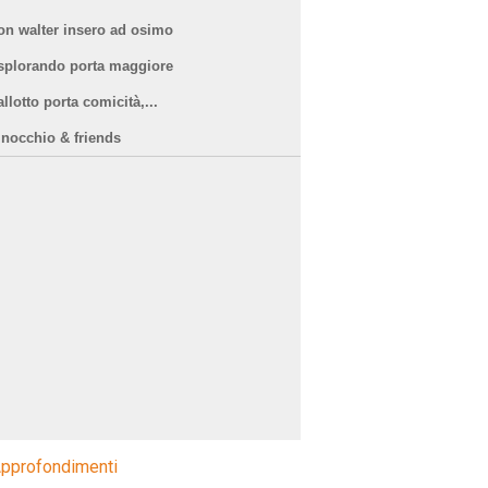
on walter insero ad osimo
splorando porta maggiore
llotto porta comicità,...
inocchio & friends
pprofondimenti