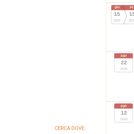
giu
se
15
1
2026
202
ago
22
2026
ago
12
2026
CERCA DOVE: