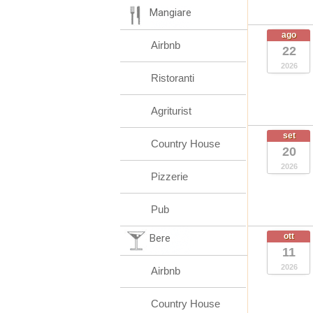
Mangiare
ago
Airbnb
22
2026
Ristoranti
Agriturist
set
Country House
20
2026
Pizzerie
Pub
ott
Bere
11
2026
Airbnb
Country House