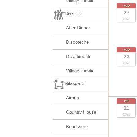
Villaggi turistici
ago
27
Divertirti
2026
After Dinner
Discoteche
ago
23
Divertimenti
2026
Villaggi turistici
Rilassarti
Airbnb
ott
11
Country House
2026
Benessere