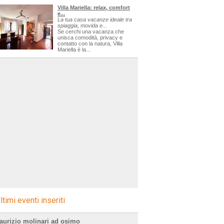
Villa Mariella: relax, comfort
e...
La tua casa vacanze ideale tra
spiaggia, movida e...
Se cerchi una vacanza che
unisca comodità, privacy e
contatto con la natura, Villa
Mariella è la...
ltimi eventi inseriti
aurizio molinari ad osimo