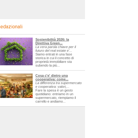
edazionali
Sostenibilità 2026: la
Direttiva Green...
La vera parola chiave per il
futuro del real estate e'...
Siamo entrati in una fase
storica in cui il concetto di
proprietà immobiliare sta
subendo la più...
Cosa c'e' dietro una
cooperativa: come...
La differenza tra supermercato
e cooperativa: valori,...
Fare la spesa è un gesto
quotidiano: entriamo in un
supermercato, riempiamo il
carrello e andiamo...