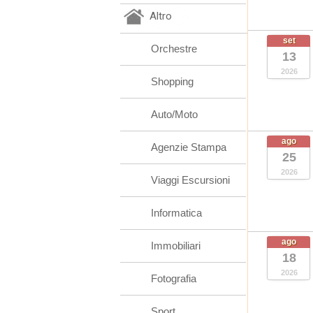
Altro
set
Orchestre
13
2026
Shopping
Auto/Moto
ago
Agenzie Stampa
25
2026
Viaggi Escursioni
Informatica
ago
Immobiliari
18
2026
Fotografia
Sport