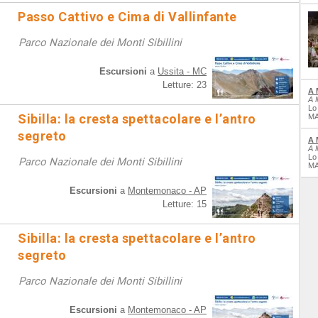
Passo Cattivo e Cima di Vallinfante
Parco Nazionale dei Monti Sibillini
Escursioni
a
Ussita - MC
Letture: 23
A 
A 
Lo
Sibilla: la cresta spettacolare e l’antro
MA
segreto
A 
A 
Lo
Parco Nazionale dei Monti Sibillini
MA
Escursioni
a
Montemonaco - AP
Letture: 15
Sibilla: la cresta spettacolare e l’antro
segreto
Parco Nazionale dei Monti Sibillini
Escursioni
a
Montemonaco - AP