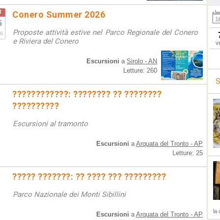
t
Conero Summer 2026
5
Proposte attività estive nel Parco Regionale del Conero
6
e Riviera del Conero
v
Escursioni
a
Sirolo - AN
Letture: 260
S
????????????: ???????? ?? ????????
??????????
Escursioni al tramonto
Escursioni
a
Arquata del Tronto - AP
Letture: 25
????? ???????: ?? ???? ??? ?????????
Parco Nazionale dei Monti Sibillini
la 
Escursioni
a
Arquata del Tronto - AP