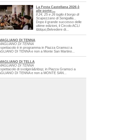
La Festa Castellana 2026 è
alle porte:...
Il 24, 25 e 26 luglio il borgo di
Scapezzano di Senigallia...
Dopo il grande successo delle
ultime edizioni, il Circolo ACLI
&ldquo;Belvedere di...
MAGLIANO DI TENNA
MAGLIANO DI TENNA
 spettacolo è in programma in Piazza Gramsci a
GLIANO DI TENNA e non a Monte San Martino...
MAGLIANO DI TELLA
MAGLIANO DI TENNA
 spettacolo di svolgerà&nbsp; in Piazza Gramsci a
GLIANO DI TENNA e non a MONTE SAN...