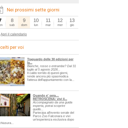
Nei prossimi sette giorni
7
8
9
10
11
12
13
en
sab
dom
lun
mar
mer
gio
Apri il calendario
celti per voi
Traguardo delle 30 edizioni per
la...
Bianche, rosse o entrambe? Dal 31
luglio al 5 agosto 2026...
Il caldo torrido di questi giorni,
rende ancora più spasmodica
l'attesa dell'appuntamento con la...
Quando e' sera…
RETROSCENA: vivi il...
Accompagnato da una guida
esperta, potrai scoprire
quello...
Partecipa all'evento serale del
Parco Zoo Falconara e vivi
un'esperienza esclusiva dopo
chiusura...