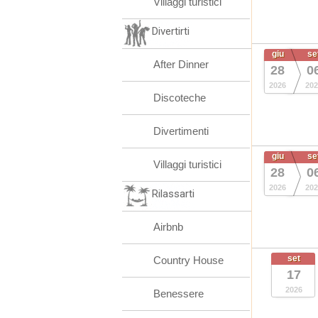
Villaggi turistici
Divertirti
giu
se
After Dinner
28
0
2026
202
Discoteche
Divertimenti
giu
se
Villaggi turistici
28
0
2026
202
Rilassarti
Airbnb
set
Country House
17
2026
Benessere