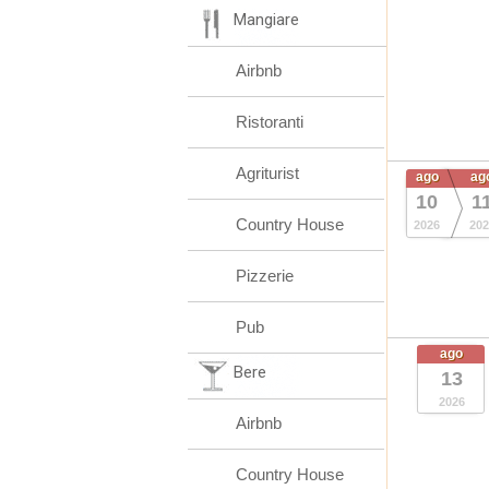
Mangiare
Airbnb
Ristoranti
Agriturist
ago
ag
10
1
Country House
2026
202
Pizzerie
Pub
ago
Bere
13
2026
Airbnb
Country House