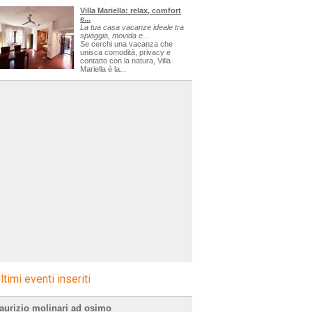
Villa Mariella: relax, comfort
e...
La tua casa vacanze ideale tra
spiaggia, movida e...
Se cerchi una vacanza che
unisca comodità, privacy e
contatto con la natura, Villa
Mariella è la...
ltimi eventi inseriti
aurizio molinari ad osimo