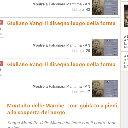
Mostre
a
Falconara Marittima - AN
Letture: 43
t
Giuliano Vangi il disegno luogo della forma
6
6
A 
A 
Lo
Mostre
a
Falconara Marittima - AN
MA
Letture: 26
A 
A 
t
Giuliano Vangi il disegno luogo della forma
Lo
MA
6
6
Mostre
a
Falconara Marittima - AN
Letture: 17
Montalto delle Marche: Tour guidato a piedi
alla scoperta del borgo
Scopri Montalto delle Marche insieme con il nostro tour