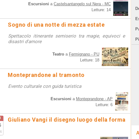
Escursioni
a
Castelsantangelo sul Nera - MC
D
Letture: 14
E
Sogno di una notte di mezza estate
Pa
Spettacolo itinerante semiserio tra magie, equivoci e
P
disastri d'amore
Teatro
a
Fermignano - PU
Letture: 18
Monteprandone al tramonto
Evento culturale con guida turistica
Escursioni
a
Monteprandone - AP
Letture: 6
t
Giuliano Vangi il disegno luogo della forma
6
6
A