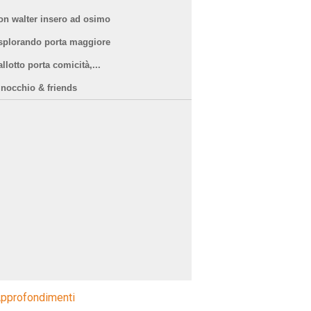
on walter insero ad osimo
splorando porta maggiore
llotto porta comicità,...
inocchio & friends
pprofondimenti