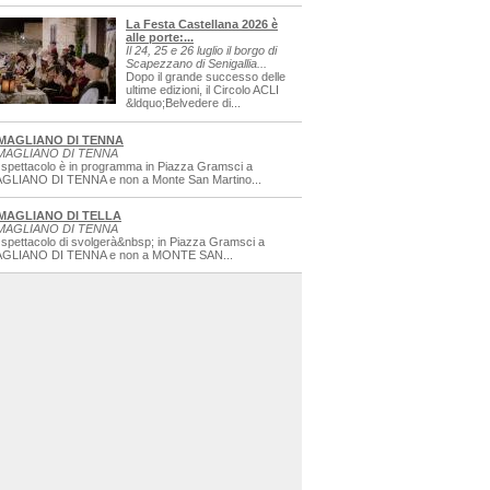
La Festa Castellana 2026 è
alle porte:...
Il 24, 25 e 26 luglio il borgo di
Scapezzano di Senigallia...
Dopo il grande successo delle
ultime edizioni, il Circolo ACLI
&ldquo;Belvedere di...
MAGLIANO DI TENNA
MAGLIANO DI TENNA
 spettacolo è in programma in Piazza Gramsci a
GLIANO DI TENNA e non a Monte San Martino...
MAGLIANO DI TELLA
MAGLIANO DI TENNA
 spettacolo di svolgerà&nbsp; in Piazza Gramsci a
GLIANO DI TENNA e non a MONTE SAN...