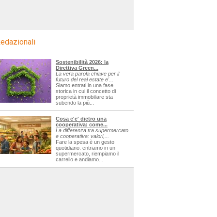
edazionali
Sostenibilità 2026: la
Direttiva Green...
La vera parola chiave per il
futuro del real estate e'...
Siamo entrati in una fase
storica in cui il concetto di
proprietà immobiliare sta
subendo la più...
Cosa c'e' dietro una
cooperativa: come...
La differenza tra supermercato
e cooperativa: valori,...
Fare la spesa è un gesto
quotidiano: entriamo in un
supermercato, riempiamo il
carrello e andiamo...