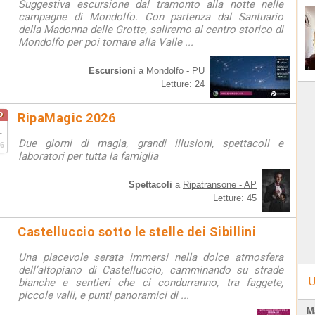
Suggestiva escursione dal tramonto alla notte nelle
campagne di Mondolfo. Con partenza dal Santuario
della Madonna delle Grotte, saliremo al centro storico di
Mondolfo per poi tornare alla Valle ...
Escursioni
a
Mondolfo - PU
Letture: 24
o
RipaMagic 2026
1
Due giorni di magia, grandi illusioni, spettacoli e
6
laboratori per tutta la famiglia
Spettacoli
a
Ripatransone - AP
Letture: 45
Castelluccio sotto le stelle dei Sibillini
Una piacevole serata immersi nella dolce atmosfera
dell’altopiano di Castelluccio, camminando su strade
U
bianche e sentieri che ci condurranno, tra faggete,
piccole valli, e punti panoramici di ...
M