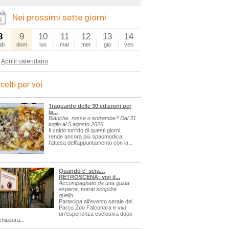
Nei prossimi sette giorni
8
9
10
11
12
13
14
ab
dom
lun
mar
mer
gio
ven
Apri il calendario
celti per voi
Traguardo delle 30 edizioni per
la...
Bianche, rosse o entrambe? Dal 31
luglio al 5 agosto 2026...
Il caldo torrido di questi giorni,
rende ancora più spasmodica
l'attesa dell'appuntamento con la...
Quando e' sera…
RETROSCENA: vivi il...
Accompagnato da una guida
esperta, potrai scoprire
quello...
Partecipa all'evento serale del
Parco Zoo Falconara e vivi
un'esperienza esclusiva dopo
chiusura...