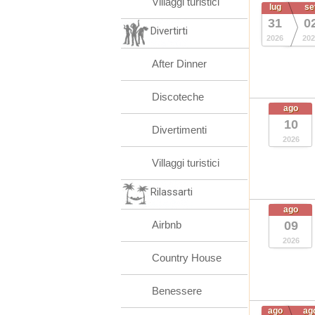
Villaggi turistici
lug
se
31
0
Divertirti
2026
202
After Dinner
Discoteche
ago
10
Divertimenti
2026
Villaggi turistici
Rilassarti
ago
Airbnb
09
2026
Country House
Benessere
ago
ag