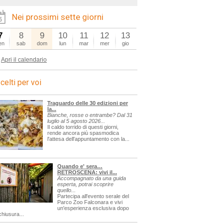
Nei prossimi sette giorni
7
8
9
10
11
12
13
en
sab
dom
lun
mar
mer
gio
Apri il calendario
celti per voi
Traguardo delle 30 edizioni per
la...
Bianche, rosse o entrambe? Dal 31
luglio al 5 agosto 2026...
Il caldo torrido di questi giorni,
rende ancora più spasmodica
l'attesa dell'appuntamento con la...
Quando e' sera…
RETROSCENA: vivi il...
Accompagnato da una guida
esperta, potrai scoprire
quello...
Partecipa all'evento serale del
Parco Zoo Falconara e vivi
un'esperienza esclusiva dopo
chiusura...