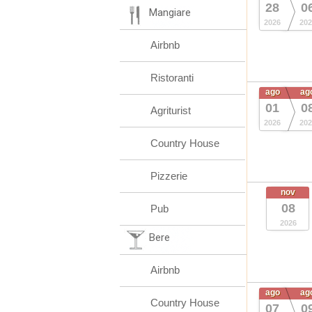
28
0
Mangiare
2026
202
Airbnb
Ristoranti
ago
ag
01
0
Agriturist
2026
202
Country House
Pizzerie
nov
08
Pub
2026
Bere
Airbnb
ago
ag
Country House
07
0