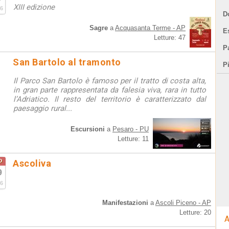
XIII edizione
6
D
Sagre
a
Acquasanta Terme - AP
E
Letture: 47
Pa
San Bartolo al tramonto
P
Il Parco San Bartolo è famoso per il tratto di costa alta,
in gran parte rappresentata da falesia viva, rara in tutto
l’Adriatico. Il resto del territorio è caratterizzato dal
paesaggio rural...
Escursioni
a
Pesaro - PU
Letture: 11
o
Ascoliva
9
6
Manifestazioni
a
Ascoli Piceno - AP
Letture: 20
A