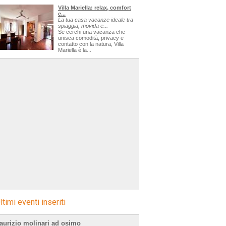
Villa Mariella: relax, comfort
e...
La tua casa vacanze ideale tra
spiaggia, movida e...
Se cerchi una vacanza che
unisca comodità, privacy e
contatto con la natura, Villa
Mariella è la...
ltimi eventi inseriti
aurizio molinari ad osimo