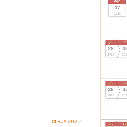
ago
07
2026
giu
se
28
0
2026
202
giu
se
28
0
2026
202
CERCA DOVE:
giu
se