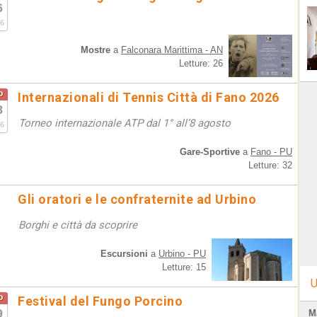
6
6
Mostre
a
Falconara Marittima - AN
Letture: 26
o
Internazionali di Tennis Città di Fano 2026
8
Torneo internazionale ATP dal 1° all’8 agosto
6
Gare-Sportive
a
Fano - PU
Letture: 32
Gli oratori e le confraternite ad Urbino
Borghi e città da scoprire
Escursioni
a
Urbino - PU
Letture: 15
U
o
Festival del Fungo Porcino
9
M