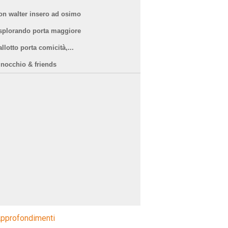
on walter insero ad osimo
splorando porta maggiore
llotto porta comicità,...
inocchio & friends
pprofondimenti