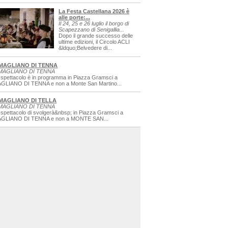
La Festa Castellana 2026 è
alle porte:...
Il 24, 25 e 26 luglio il borgo di
Scapezzano di Senigallia...
Dopo il grande successo delle
ultime edizioni, il Circolo ACLI
&ldquo;Belvedere di...
MAGLIANO DI TENNA
MAGLIANO DI TENNA
 spettacolo è in programma in Piazza Gramsci a
GLIANO DI TENNA e non a Monte San Martino...
MAGLIANO DI TELLA
MAGLIANO DI TENNA
 spettacolo di svolgerà&nbsp; in Piazza Gramsci a
GLIANO DI TENNA e non a MONTE SAN...