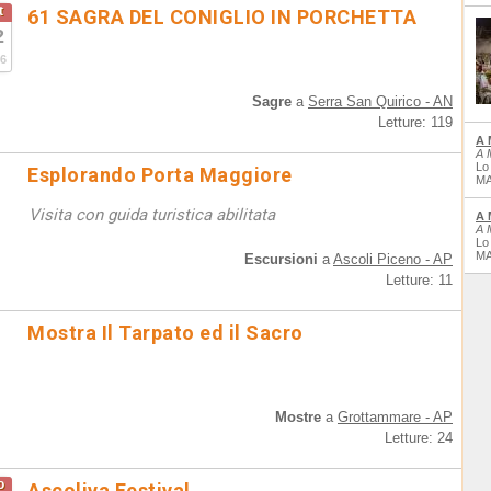
t
61 SAGRA DEL CONIGLIO IN PORCHETTA
2
6
Sagre
a
Serra San Quirico - AN
Letture: 119
A 
A 
Lo
Esplorando Porta Maggiore
MA
Visita con guida turistica abilitata
A 
A 
Lo
MA
Escursioni
a
Ascoli Piceno - AP
Letture: 11
Mostra Il Tarpato ed il Sacro
Mostre
a
Grottammare - AP
Letture: 24
o
Ascoliva Festival