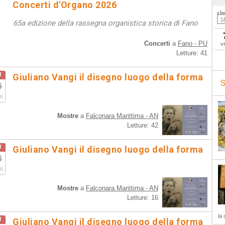
Concerti d'Organo 2026
65a edizione della rassegna organistica storica di Fano
Concerti
a
Fano - PU
v
Letture: 41
t
Giuliano Vangi il disegno luogo della forma
S
6
6
Mostre
a
Falconara Marittima - AN
Letture: 42
t
Giuliano Vangi il disegno luogo della forma
6
6
Mostre
a
Falconara Marittima - AN
Letture: 16
la 
t
Giuliano Vangi il disegno luogo della forma