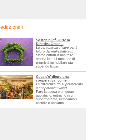
edazionali
Sostenibilità 2026: la
Direttiva Green...
La vera parola chiave per il
futuro del real estate e'...
Siamo entrati in una fase
storica in cui il concetto di
proprietà immobiliare sta
subendo la più...
Cosa c'e' dietro una
cooperativa: come...
La differenza tra supermercato
e cooperativa: valori,...
Fare la spesa è un gesto
quotidiano: entriamo in un
supermercato, riempiamo il
carrello e andiamo...