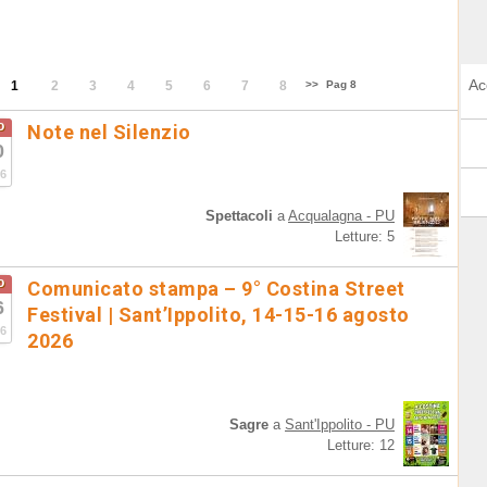
Ac
1
2
3
4
5
6
7
8
>>
Pag 8
o
Note nel Silenzio
0
6
Spettacoli
a
Acqualagna - PU
Letture: 5
o
Comunicato stampa – 9° Costina Street
6
Festival | Sant’Ippolito, 14-15-16 agosto
6
2026
Sagre
a
Sant'Ippolito - PU
Letture: 12