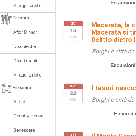
Escursioni
Villaggi turistici
Divertirti
dic
Macerata, la ci
13
Macerata si tin
After Dinner
2026
Delitto dietro 
Discoteche
Borghi e città da
Divertimenti
Escursioni
Villaggi turistici
ago
I tesori nasco
Rilassarti
23
Borghi e città da
2026
Airbnb
Escursio
Country House
Benessere
set