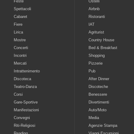
Feste
Ostelli
Spettacoli
Airbnb
Cabaret
Ristoranti
Fiere
IAT
Lirica
Agriturist
Mostre
Country House
Concerti
Bed & Breakfast
Incontri
Shopping
Mercati
Pizzerie
Intrattenimento
Pub
Discoteca
After Dinner
Teatro-Danza
Discoteche
Corsi
Benessere
Gare-Sportive
Divertimenti
Manifestazioni
Auto/Moto
Convegni
Media
Riti-Religiosi
Agenzie Stampa
Reading
Viaggi Escursioni