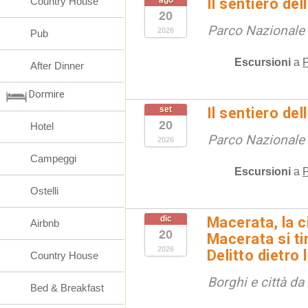
Country House
ago
Il sentiero de
20
Parco Nazionale d
2026
Pub
Escursioni
a
P
After Dinner
Dormire
set
Il sentiero de
20
Hotel
Parco Nazionale d
2026
Campeggi
Escursioni
a
P
Ostelli
dic
Macerata, la ci
Airbnb
20
Macerata si tin
2026
Delitto dietro 
Country House
Borghi e città da
Bed & Breakfast