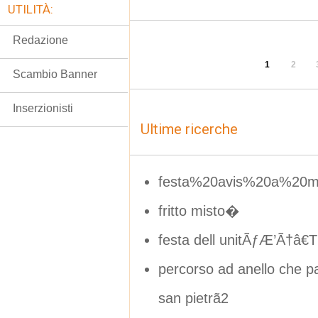
UTILITÀ:
Redazione
1
2
Scambio Banner
Inserzionisti
Ultime ricerche
festa%20avis%20a%20m
fritto misto�
festa dell unitÃƒÆ’Ã†â€
percorso ad anello che pa
san pietrã2