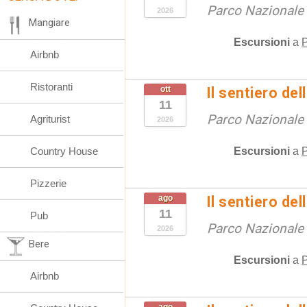
Parco Nazionale d
2026
Mangiare
Escursioni
a
P
Airbnb
Ristoranti
ott
Il sentiero de
11
Parco Nazionale d
Agriturist
2026
Escursioni
a
P
Country House
Pizzerie
ago
Il sentiero de
11
Pub
Parco Nazionale d
2026
Bere
Escursioni
a
P
Airbnb