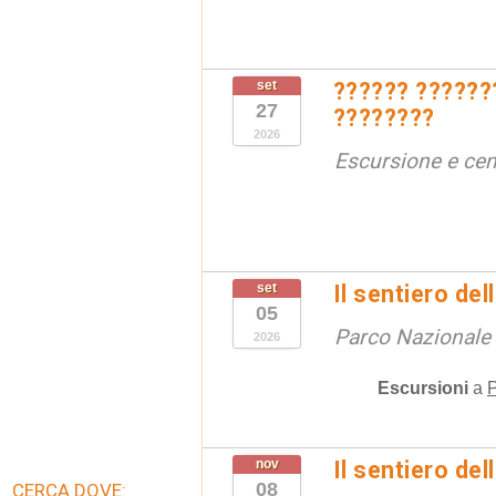
set
?????? ??????
27
????????
2026
Escursione e cen
set
Il sentiero de
05
Parco Nazionale d
2026
Escursioni
a
P
nov
Il sentiero de
08
CERCA DOVE: