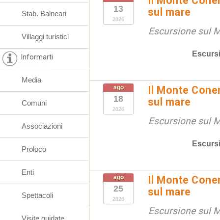
Il Monte Coner
13
sul mare
Stab. Balneari
2026
Escursione sul 
Villaggi turistici
Escurs
Informarti
Media
ago
Il Monte Coner
18
sul mare
Comuni
2026
Escursione sul 
Associazioni
Escurs
Proloco
Enti
ago
Il Monte Coner
25
sul mare
Spettacoli
2026
Escursione sul 
Visite guidate