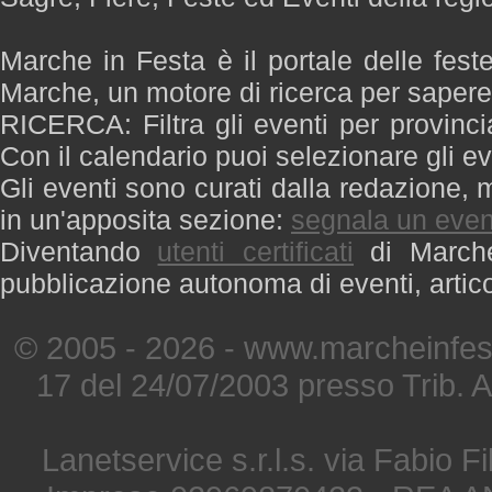
Marche in Festa è il portale delle fest
Marche, un motore di ricerca per saper
RICERCA: Filtra gli eventi per provinci
Con il calendario puoi selezionare gli ev
Gli eventi sono curati dalla redazione, m
in un'apposita sezione:
segnala un even
Diventando
utenti certificati
di Marche 
pubblicazione autonoma di eventi, artic
© 2005 - 2026 - www.marcheinfest
17 del 24/07/2003 presso Trib. 
Lanetservice s.r.l.s. via Fabio Fi