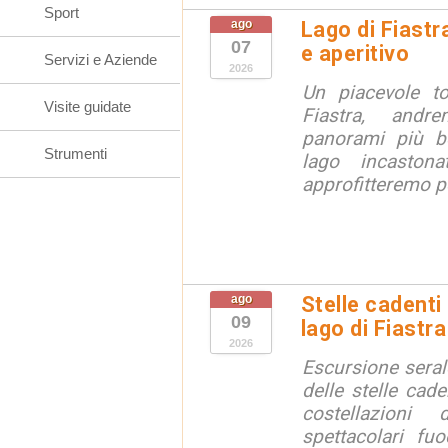
Sport
ago
Lago di Fiastr
07
e aperitivo
Servizi e Aziende
2026
Un piacevole t
Visite guidate
Fiastra, andr
panorami più be
Strumenti
lago incaston
approfitteremo pe
ago
Stelle cadenti 
09
lago di Fiastra
2026
Escursione seral
delle stelle cade
costellazion
spettacolari fuo