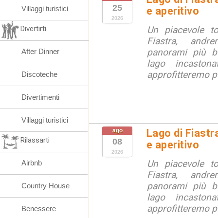
25
Villaggi turistici
e aperitivo
2026
Divertirti
Un piacevole t
Fiastra, andr
panorami più be
After Dinner
lago incaston
approfitteremo pe
Discoteche
Divertimenti
Villaggi turistici
ago
Lago di Fiastr
Rilassarti
08
e aperitivo
2026
Un piacevole t
Airbnb
Fiastra, andr
panorami più be
Country House
lago incaston
approfitteremo pe
Benessere