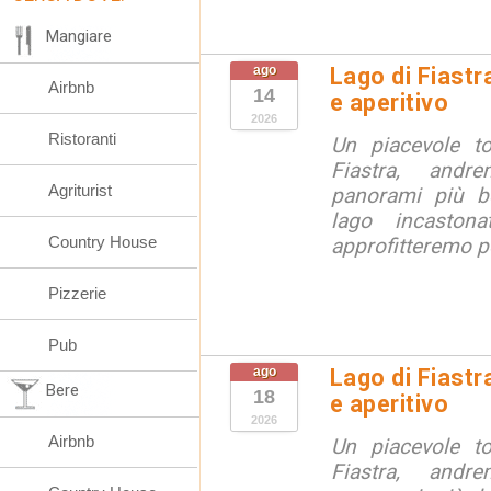
Mangiare
ago
Lago di Fiastr
Airbnb
14
e aperitivo
2026
Ristoranti
Un piacevole t
Fiastra, andr
Agriturist
panorami più be
lago incaston
Country House
approfitteremo pe
Pizzerie
Pub
ago
Lago di Fiastr
Bere
18
e aperitivo
2026
Airbnb
Un piacevole t
Fiastra, andr