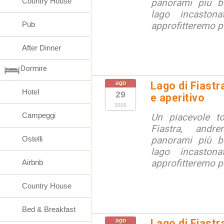
Country House
panorami più be
lago incaston
Pub
approfitteremo pe
After Dinner
Dormire
ago
Lago di Fiastr
Hotel
29
e aperitivo
2026
Campeggi
Un piacevole t
Fiastra, andr
Ostelli
panorami più be
lago incaston
approfitteremo pe
Airbnb
Country House
Bed & Breakfast
ago
Lago di Fiastr