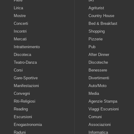
Fiere
IAT
Lirica
Agriturist
Mostre
Country House
Concerti
Bed & Breakfast
Incontri
Shopping
Mercati
Pizzerie
Intrattenimento
Pub
Discoteca
After Dinner
Teatro-Danza
Discoteche
Corsi
Benessere
Gare-Sportive
Divertimenti
Manifestazioni
Auto/Moto
Convegni
Media
Riti-Religiosi
Agenzie Stampa
Reading
Viaggi Escursioni
Escursioni
Comuni
Enogastronomia
Associazioni
Raduni
Informatica