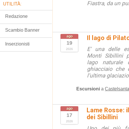
Fiastra, da un pu
UTILITÀ:
Redazione
Scambio Banner
ago
Il lago di Pila
19
Inserzionisti
E' una delle e
2026
Monti Sibillini 
lago naturale d
ghiacciaio che 
l’ultima glaciazion
Escursioni
a
Castelsanta
ago
Lame Rosse: i
17
dei Sibillini
2026
Uno dei più fa