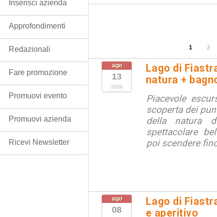
Inserisci azienda
Approfondimenti
1
2
Redazionali
ago
Lago di Fiastr
Fare promozione
13
natura + bagno
2026
Promuovi evento
Piacevole escurs
scoperta dei punt
Promuovi azienda
della natura di
spettacolare bel
poi scendere fino 
Ricevi Newsletter
ago
Lago di Fiastr
08
e aperitivo