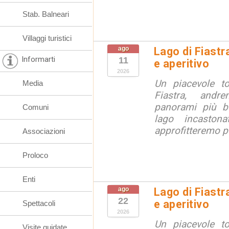
Stab. Balneari
Villaggi turistici
ago
Lago di Fiastr
Informarti
11
e aperitivo
2026
Un piacevole t
Media
Fiastra, andr
panorami più be
Comuni
lago incaston
approfitteremo pe
Associazioni
Proloco
Enti
ago
Lago di Fiastr
22
e aperitivo
Spettacoli
2026
Un piacevole t
Visite guidate