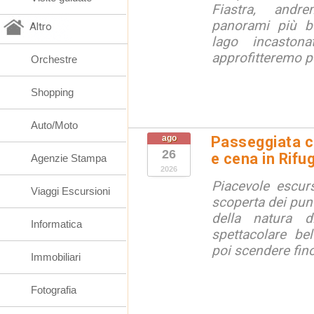
Fiastra, andr
panorami più be
Altro
lago incaston
approfitteremo pe
Orchestre
Shopping
Auto/Moto
ago
Passeggiata c
26
e cena in Rifu
Agenzie Stampa
2026
Piacevole escurs
Viaggi Escursioni
scoperta dei punt
della natura di
Informatica
spettacolare bel
poi scendere fino 
Immobiliari
Fotografia