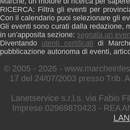
Marche, un motore di ricerca per saper
RICERCA: Filtra gli eventi per provinci
Con il calendario puoi selezionare gli ev
Gli eventi sono curati dalla redazione, m
in un'apposita sezione:
segnala un even
Diventando
utenti certificati
di Marche 
pubblicazione autonoma di eventi, artic
© 2005 - 2026 - www.marcheinfest
17 del 24/07/2003 presso Trib. 
Lanetservice s.r.l.s. via Fabio Fi
Imprese 02969870423 - REA A
LAN