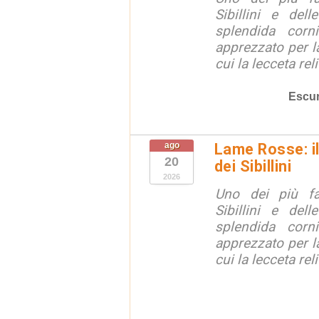
Sibillini e del
splendida corn
apprezzato per la
cui la lecceta relit
Escur
ago
Lame Rosse: i
20
dei Sibillini
2026
Uno dei più fa
Sibillini e del
splendida corn
apprezzato per la
cui la lecceta relit