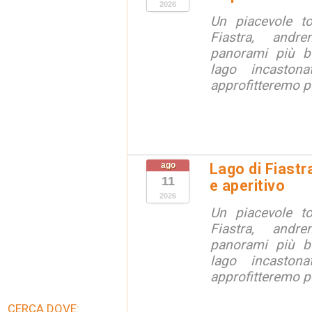
2026
Un piacevole t
Fiastra, andr
panorami più be
lago incaston
approfitteremo pe
ago
Lago di Fiastr
11
e aperitivo
2026
Un piacevole t
Fiastra, andr
panorami più be
lago incaston
approfitteremo pe
CERCA DOVE: