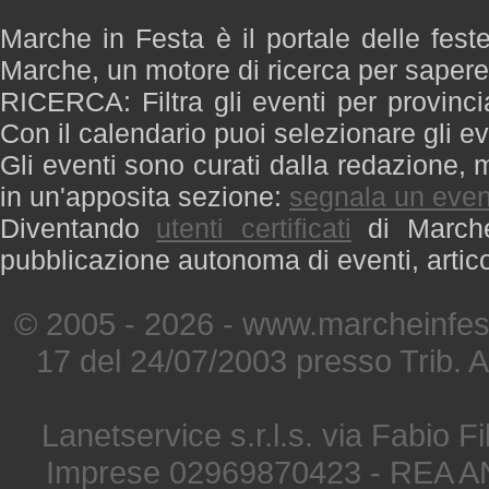
Marche in Festa è il portale delle fest
Marche, un motore di ricerca per saper
RICERCA: Filtra gli eventi per provinci
Con il calendario puoi selezionare gli ev
Gli eventi sono curati dalla redazione, m
in un'apposita sezione:
segnala un even
Diventando
utenti certificati
di Marche 
pubblicazione autonoma di eventi, artic
© 2005 - 2026 - www.marcheinfest
17 del 24/07/2003 presso Trib. 
Lanetservice s.r.l.s. via Fabio Fi
Imprese 02969870423 - REA A