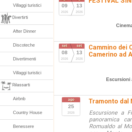
FESTIVAL SIN
Villaggi turistici
09
13
2026
2026
Divertirti
Cinem
After Dinner
Discoteche
set
set
Cammino dei C
08
13
Camerino ad 
Divertimenti
2026
2026
Villaggi turistici
Escursioni
Rilassarti
Airbnb
ago
Tramonto dal 
25
Escursione a F
Country House
2026
panoramica ca
Romualdo al Mon
Benessere