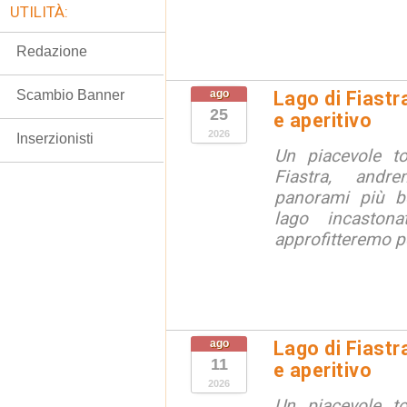
UTILITÀ:
Redazione
Scambio Banner
ago
Lago di Fiastr
25
e aperitivo
2026
Inserzionisti
Un piacevole t
Fiastra, andr
panorami più be
lago incaston
approfitteremo pe
ago
Lago di Fiastr
11
e aperitivo
2026
Un piacevole t