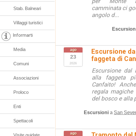
per Monte M
camminata ci go
Stab. Balneari
angolo d...
Villaggi turistici
Escursion
Informarti
Media
ago
Escursione da 
23
faggeta di Can
Comuni
2026
Escursione dal 
alla faggeta p
Associazioni
Canfaito! Anch
regala magiche 
Proloco
del bosco e alla 
Enti
Escursioni
a
San Sever
Spettacoli
ago
Tramonto dal
Visite guidate