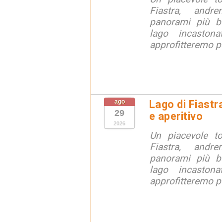
Fiastra, andr
panorami più be
lago incaston
approfitteremo pe
ago
Lago di Fiastr
29
e aperitivo
2026
Un piacevole t
Fiastra, andr
panorami più be
lago incaston
approfitteremo pe