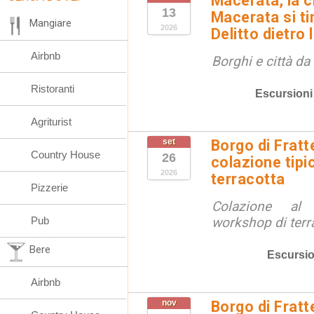
Macerata, la ci
13
Macerata si tin
Mangiare
2026
Delitto dietro 
Airbnb
Borghi e città da
Ristoranti
Escursioni
Agriturist
set
Borgo di Fratt
Country House
26
colazione tipi
2026
terracotta
Pizzerie
Colazione al
Pub
workshop di terr
Bere
Escursio
Airbnb
nov
Borgo di Fratt