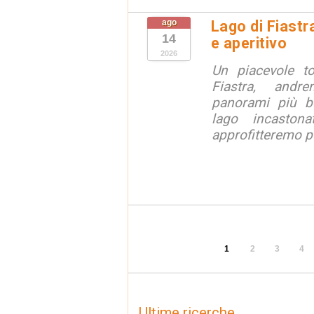
ago
Lago di Fiastr
14
e aperitivo
2026
Un piacevole t
Fiastra, andr
panorami più be
lago incaston
approfitteremo pe
1
2
3
4
Ultime ricerche