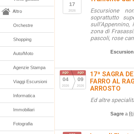
17
Escursione no
Altro
2026
soprattutto sup
sull’Appennino, i
Orchestre
zona di Frasass
pascoli, rose cani
Shopping
Escursion
Auto/Moto
Agenzie Stampa
ago
ago
17ª SAGRA DE
04
09
FARRO AL RAG
Viaggi Escursioni
2026
2026
ARROSTO
Informatica
Ed altre special
Immobiliari
Sagre
a
Ri
Fotografia