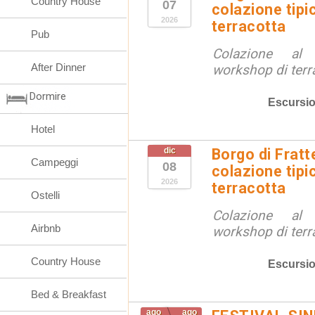
Country House
07
colazione tipi
2026
terracotta
Pub
Colazione al
After Dinner
workshop di terr
Dormire
Escursio
Hotel
dic
Borgo di Fratt
Campeggi
08
colazione tipi
2026
terracotta
Ostelli
Colazione al
Airbnb
workshop di terr
Country House
Escursio
Bed & Breakfast
ago
ago