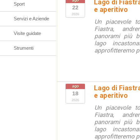
ago
Lago di Fiastr
Sport
22
e aperitivo
2026
Servizi e Aziende
Un piacevole t
Fiastra, andr
Visite guidate
panorami più be
lago incaston
Strumenti
approfitteremo pe
ago
Lago di Fiastr
18
e aperitivo
2026
Un piacevole t
Fiastra, andr
panorami più be
lago incaston
approfitteremo pe