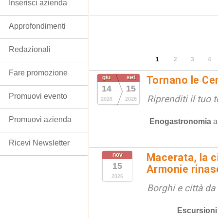
Inserisci azienda
Approfondimenti
Redazionali
1
2
3
4
Fare promozione
giu
set
Tornano le Cen
14
15
Promuovi evento
Riprenditi il tuo
2026
2026
Promuovi azienda
Enogastronomia
Ricevi Newsletter
nov
Macerata, la ci
15
Armonie rinas
2026
Borghi e città da
Escursioni