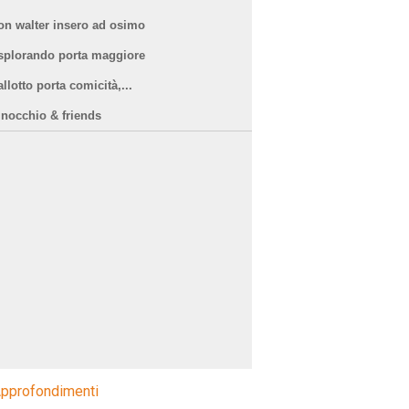
on walter insero ad osimo
splorando porta maggiore
llotto porta comicità,...
inocchio & friends
pprofondimenti