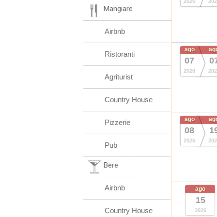
2026
202
Mangiare
Airbnb
ago
ag
Ristoranti
07
0
2026
202
Agriturist
Country House
ago
ag
Pizzerie
08
1
2026
202
Pub
Bere
Airbnb
ago
15
Country House
2026