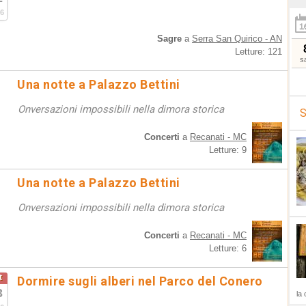
6
Sagre
a
Serra San Quirico - AN
Letture: 121
s
Una notte a Palazzo Bettini
Onversazioni impossibili nella dimora storica
S
Concerti
a
Recanati - MC
Letture: 9
Una notte a Palazzo Bettini
Onversazioni impossibili nella dimora storica
Concerti
a
Recanati - MC
Letture: 6
t
Dormire sugli alberi nel Parco del Conero
3
la 