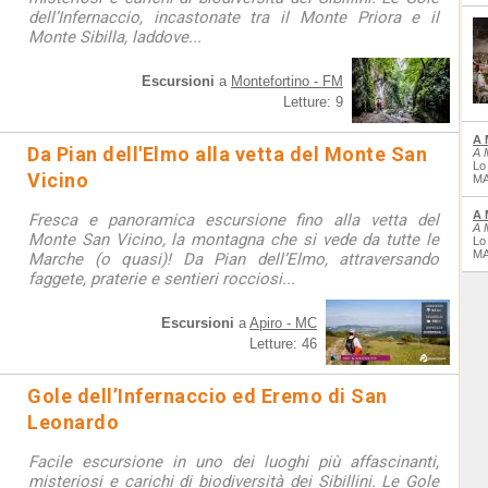
dell’Infernaccio, incastonate tra il Monte Priora e il
Monte Sibilla, laddove...
Escursioni
a
Montefortino - FM
Letture: 9
A 
Da Pian dell'Elmo alla vetta del Monte San
A 
Lo
Vicino
MA
A 
Fresca e panoramica escursione fino alla vetta del
A 
Monte San Vicino, la montagna che si vede da tutte le
Lo
MA
Marche (o quasi)! Da Pian dell’Elmo, attraversando
faggete, praterie e sentieri rocciosi...
Escursioni
a
Apiro - MC
Letture: 46
Gole dell’Infernaccio ed Eremo di San
Leonardo
Facile escursione in uno dei luoghi più affascinanti,
misteriosi e carichi di biodiversità dei Sibillini. Le Gole