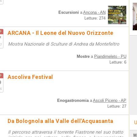
6
Escursioni
a
Ancona - AN
Letture: 274
o
ARCANA - Il Leone del Nuovo Orizzonte
7
Mostra Nazionale di Sculture di Andrea da Montefeltro
7
Mostre
a
Piandimeleto - PU
Letture: 6
o
Ascoliva Festival
9
6
Enogastronomia
a
Ascoli Piceno - AP
Letture: 27
Da Bolognola alla Valle dell'Acquasanta
U
Il percorso attraversa il torrente Fiastrone nel suo tratto
M