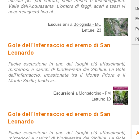
iniziale per poi entrare, nella fresca e lussureggiante
Valle dell'Acquasanta. L'ombra di faggi, aceri e tassi vi
D
accompagnerà fino al...
E
Escursioni
a
Bolognola - MC
Pa
Letture: 23
P
Gole dell’Infernaccio ed eremo di San
Leonardo
Facile escursione in uno dei luoghi più affascinanti,
misteriosi e carichi di biodiversità dei Sibillini. Le Gole
dell’Infernaccio, incastonate tra il Monte Priora e il
Monte Sibilla, laddove...
Escursioni
a
Montefortino - FM
Letture: 10
Gole dell’Infernaccio ed eremo di San
Leonardo
Facile escursione in uno dei luoghi più affascinanti,
A
misteriosi e carichi di biodiversità dei Sibillini. Le Gole