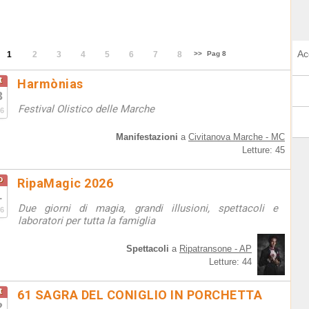
Ac
1
2
3
4
5
6
7
8
>>
Pag 8
t
Harmònias
3
Festival Olistico delle Marche
6
Manifestazioni
a
Civitanova Marche - MC
Letture: 45
o
RipaMagic 2026
1
Due giorni di magia, grandi illusioni, spettacoli e
6
laboratori per tutta la famiglia
Spettacoli
a
Ripatransone - AP
Letture: 44
t
61 SAGRA DEL CONIGLIO IN PORCHETTA
2