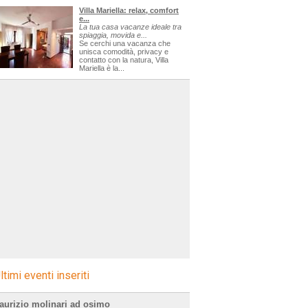
Villa Mariella: relax, comfort
e...
La tua casa vacanze ideale tra
spiaggia, movida e...
Se cerchi una vacanza che
unisca comodità, privacy e
contatto con la natura, Villa
Mariella è la...
ltimi eventi inseriti
aurizio molinari ad osimo