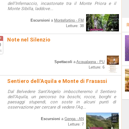
dell’Infernaccio, incastonate tra il Monte Priora e il
Monte Sibilla, laddove...
Escursioni
a
Montefortino - FM
R
Letture: 38
o
Note nel Silenzio
0
6
Spettacoli
a
Acqualagna - PU
Letture: 6
Sentiero dell'Aquila e Monte di Frasassi
Dal Belvedere Sant'Angelo imboccheremo il Sentiero
dell’Aquila, un percorso tra boschi, rocce, borghi e
paesaggi stupendi, con soste in alcuni punti di
osservazione per cercare di vedere l’Aq...
Escursioni
a
Genga - AN
Letture: 7