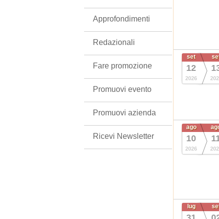
Approfondimenti
Redazionali
set
se
Fare promozione
12
1
2026
202
Promuovi evento
Promuovi azienda
ago
ag
Ricevi Newsletter
10
1
2026
202
lug
se
31
0