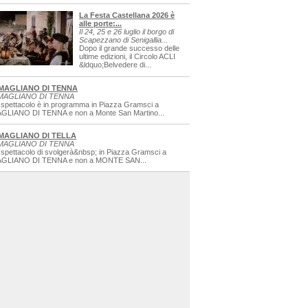
La Festa Castellana 2026 è
alle porte:...
Il 24, 25 e 26 luglio il borgo di
Scapezzano di Senigallia...
Dopo il grande successo delle
ultime edizioni, il Circolo ACLI
&ldquo;Belvedere di...
MAGLIANO DI TENNA
MAGLIANO DI TENNA
 spettacolo è in programma in Piazza Gramsci a
GLIANO DI TENNA e non a Monte San Martino...
MAGLIANO DI TELLA
MAGLIANO DI TENNA
 spettacolo di svolgerà&nbsp; in Piazza Gramsci a
GLIANO DI TENNA e non a MONTE SAN...