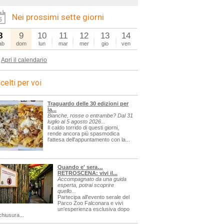
Nei prossimi sette giorni
8
9
10
11
12
13
14
ab
dom
lun
mar
mer
gio
ven
Apri il calendario
celti per voi
Traguardo delle 30 edizioni per
la...
Bianche, rosse o entrambe? Dal 31
luglio al 5 agosto 2026...
Il caldo torrido di questi giorni,
rende ancora più spasmodica
l'attesa dell'appuntamento con la...
Quando e' sera…
RETROSCENA: vivi il...
Accompagnato da una guida
esperta, potrai scoprire
quello...
Partecipa all'evento serale del
Parco Zoo Falconara e vivi
un'esperienza esclusiva dopo
chiusura...