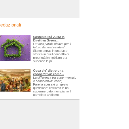
edazionali
Sostenibilità 2026: la
Direttiva Green...
La vera parola chiave per il
futuro del real estate e'...
Siamo entrati in una fase
storica in cui il concetto di
proprietà immobiliare sta
subendo la più...
Cosa c'e' dietro una
cooperativa: come...
La differenza tra supermercato
e cooperativa: valori,...
Fare la spesa è un gesto
quotidiano: entriamo in un
supermercato, riempiamo il
carrello e andiamo...