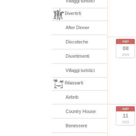
Villaggi turistici
Divertirti
After Dinner
Discoteche
ago
08
2026
Divertimenti
Villaggi turistici
Rilassarti
Airbnb
ago
Country House
11
2026
Benessere