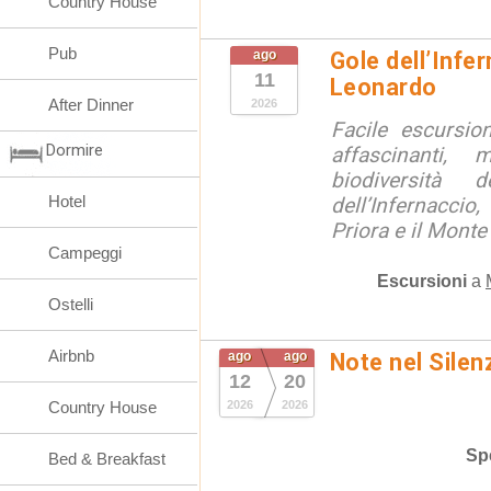
Country House
Pub
ago
Gole dell’Infe
11
Leonardo
After Dinner
2026
Facile escursio
Dormire
affascinanti, 
biodiversità 
Hotel
dell’Infernaccio
Priora e il Monte 
Campeggi
Escursioni
a
Ostelli
Airbnb
ago
ago
Note nel Silen
12
20
Country House
2026
2026
Spe
Bed & Breakfast