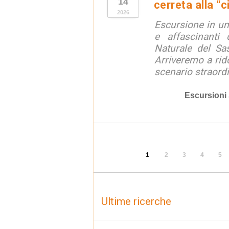
14
cerreta alla “c
2026
Escursione in un
e affascinanti 
Naturale del Sa
Arriveremo a rid
scenario straordin
Escursioni
1
2
3
4
5
Ultime ricerche