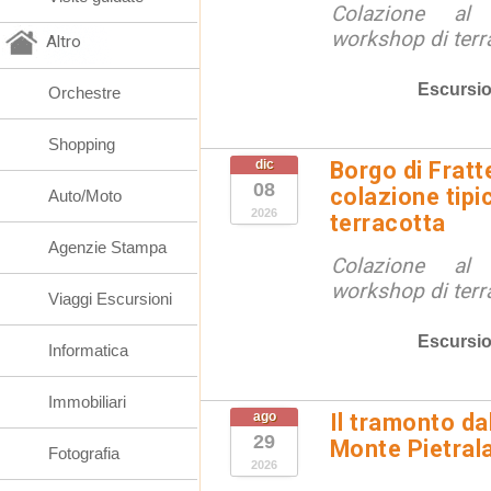
Colazione al
workshop di terr
Altro
Escursio
Orchestre
Shopping
dic
Borgo di Fratt
08
colazione tipi
Auto/Moto
2026
terracotta
Agenzie Stampa
Colazione al
workshop di terr
Viaggi Escursioni
Escursio
Informatica
Immobiliari
ago
Il tramonto da
29
Monte Pietral
Fotografia
2026