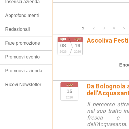
Inserisci azienda
Approfondimenti
1
2
3
4
5
Redazionali
ago
ago
Ascoliva Festi
Fare promozione
08
19
2026
2026
Promuovi evento
Eno
Promuovi azienda
Ricevi Newsletter
ago
Da Bolognola a
15
dell'Acquasan
2026
Il percorso attra
nel suo tratto in
fresca e lu
dell'Acquasanta.