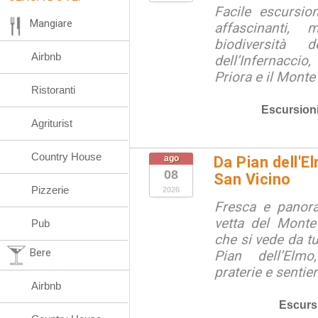
Facile escursio
Mangiare
affascinanti, 
biodiversità 
Airbnb
dell’Infernaccio
Priora e il Monte 
Ristoranti
Escursion
Agriturist
Country House
ago
Da Pian dell'E
08
San Vicino
Pizzerie
2026
Fresca e panora
vetta del Monte
Pub
che si vede da tu
Bere
Pian dell’Elmo
praterie e sentier
Airbnb
Escurs