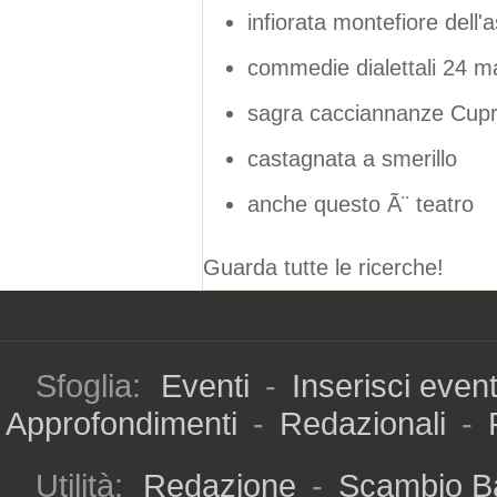
infiorata montefiore dell'
commedie dialettali 24 m
sagra cacciannanze Cupr
castagnata a smerillo
anche questo Ã¨ teatro
Guarda tutte le ricerche!
Sfoglia:
Eventi
-
Inserisci even
Approfondimenti
-
Redazionali
-
Utilità:
Redazione
-
Scambio B