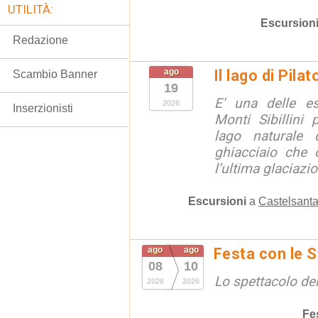
UTILITÀ:
Escursion
Redazione
ago
Il lago di Pila
Scambio Banner
19
E' una delle e
2026
Inserzionisti
Monti Sibillini 
lago naturale d
ghiacciaio che 
l’ultima glaciazion
Escursioni
a
Castelsanta
ago
ago
Festa con le S
08
10
Lo spettacolo de
2026
2026
Fe