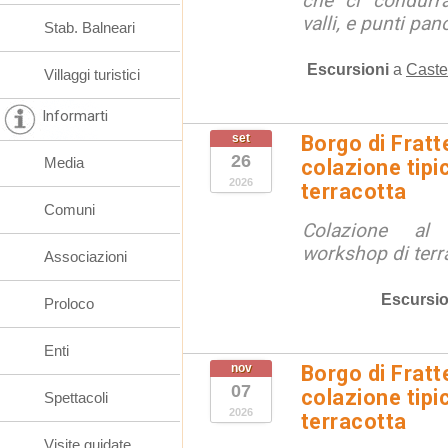
che ci condurra
valli, e punti pano
Stab. Balneari
Escursioni
a
Caste
Villaggi turistici
Informarti
set
Borgo di Fratt
26
Media
colazione tipi
2026
terracotta
Comuni
Colazione al
workshop di terr
Associazioni
Escursio
Proloco
Enti
nov
Borgo di Fratt
07
colazione tipi
Spettacoli
2026
terracotta
Visite guidate