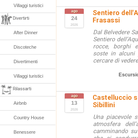
Villaggi turistici
ago
Sentiero dell'
24
Divertirti
Frasassi
2026
Dal Belvedere S
After Dinner
Sentiero dell’Aqu
rocce, borghi 
Discoteche
soste in alcuni
cercare di vedere 
Divertimenti
Escursi
Villaggi turistici
Rilassarti
ago
Castelluccio so
13
Airbnb
Sibillini
2026
Una piacevole s
Country House
atmosfera dell’
camminando su s
Benessere