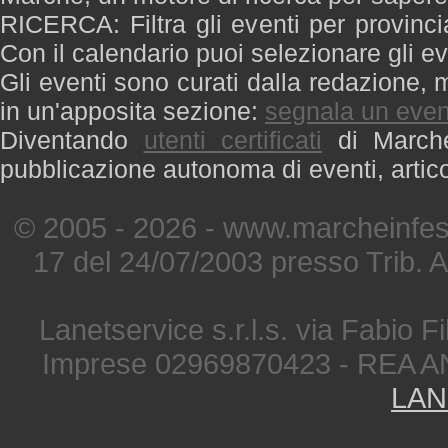
RICERCA: Filtra gli eventi per provinci
Con il calendario puoi selezionare gli ev
Gli eventi sono curati dalla redazione, m
in un'apposita sezione:
segnala un even
Diventando
utenti certificati
di Marche 
pubblicazione autonoma di eventi, artic
© 2005 - 2026 - www.marcheinfest
17 del 24/07/2003 presso Trib. 
Lanetservice s.r.l.s. via Fabio Fi
Imprese 02969870423 - REA A
LAN