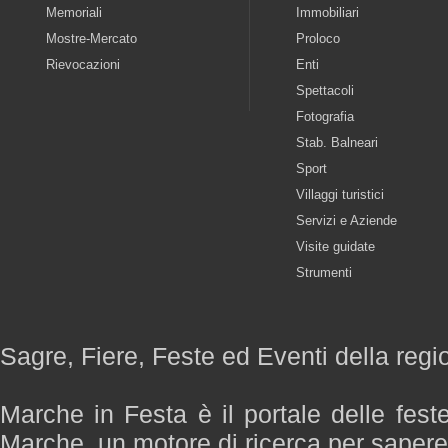
Memoriali
Immobiliari
Mostre-Mercato
Proloco
Rievocazioni
Enti
Spettacoli
Fotografia
Stab. Balneari
Sport
Villaggi turistici
Servizi e Aziende
Visite guidate
Strumenti
Sagre, Fiere, Feste ed Eventi della reg
Marche in Festa è il portale delle fest
Marche, un motore di ricerca per saper