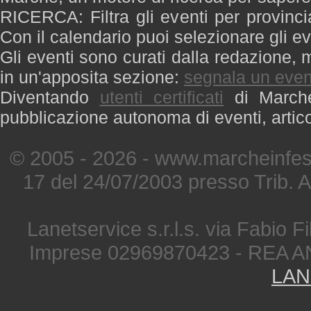
RICERCA: Filtra gli eventi per provinci
Con il calendario puoi selezionare gli ev
Gli eventi sono curati dalla redazione, m
in un'apposita sezione:
segnala un even
Diventando
utenti certificati
di Marche 
pubblicazione autonoma di eventi, artic
© 2005 - 2026 - www.marcheinfest
17 del 24/07/2003 presso Trib. 
Lanetservice s.r.l.s. via Fabio Fi
Imprese 02969870423 - REA A
LAN