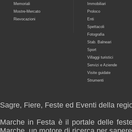
Memoriali
Immobiliari
Mostre-Mercato
Proloco
Rievocazioni
Enti
Spettacoli
Fotografia
Stab. Balneari
Sport
Villaggi turistici
Servizi e Aziende
Visite guidate
Strumenti
Sagre, Fiere, Feste ed Eventi della reg
Marche in Festa è il portale delle fest
Marche, un motore di ricerca per saper