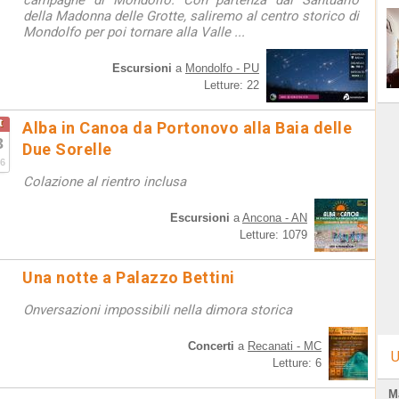
campagne di Mondolfo. Con partenza dal Santuario
della Madonna delle Grotte, saliremo al centro storico di
Mondolfo per poi tornare alla Valle ...
Escursioni
a
Mondolfo - PU
Letture: 22
t
Alba in Canoa da Portonovo alla Baia delle
3
Due Sorelle
6
Colazione al rientro inclusa
Escursioni
a
Ancona - AN
Letture: 1079
Una notte a Palazzo Bettini
Onversazioni impossibili nella dimora storica
Concerti
a
Recanati - MC
U
Letture: 6
M