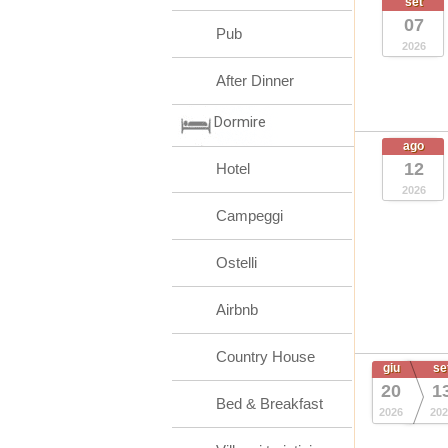
set
07
Pub
2026
After Dinner
Dormire
ago
12
Hotel
2026
Campeggi
Ostelli
Airbnb
Country House
giu
se
20
1
Bed & Breakfast
2026
202