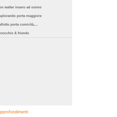
on walter insero ad osimo
splorando porta maggiore
llotto porta comicità,...
inocchio & friends
pprofondimenti