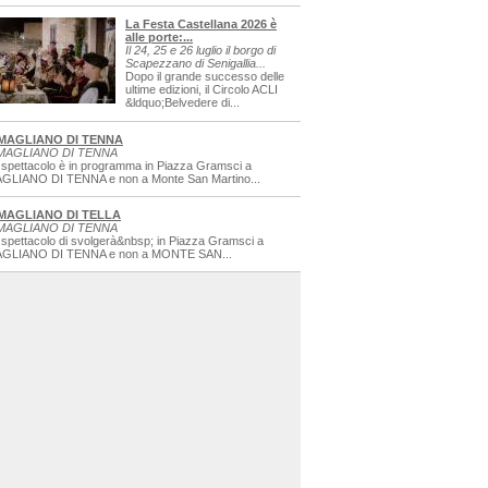
La Festa Castellana 2026 è
alle porte:...
Il 24, 25 e 26 luglio il borgo di
Scapezzano di Senigallia...
Dopo il grande successo delle
ultime edizioni, il Circolo ACLI
&ldquo;Belvedere di...
MAGLIANO DI TENNA
MAGLIANO DI TENNA
 spettacolo è in programma in Piazza Gramsci a
GLIANO DI TENNA e non a Monte San Martino...
MAGLIANO DI TELLA
MAGLIANO DI TENNA
 spettacolo di svolgerà&nbsp; in Piazza Gramsci a
GLIANO DI TENNA e non a MONTE SAN...