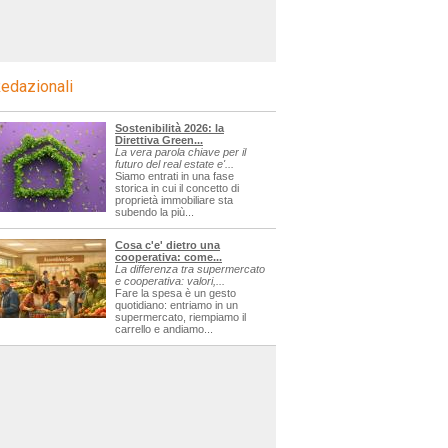
edazionali
Sostenibilità 2026: la
Direttiva Green...
La vera parola chiave per il
futuro del real estate e'...
Siamo entrati in una fase
storica in cui il concetto di
proprietà immobiliare sta
subendo la più...
Cosa c'e' dietro una
cooperativa: come...
La differenza tra supermercato
e cooperativa: valori,...
Fare la spesa è un gesto
quotidiano: entriamo in un
supermercato, riempiamo il
carrello e andiamo...