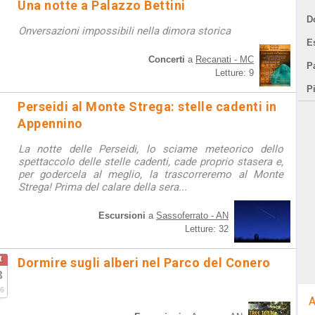
Una notte a Palazzo Bettini
D
Onversazioni impossibili nella dimora storica
E
Concerti
a
Recanati - MC
Pa
Letture: 9
P
Perseidi al Monte Strega: stelle cadenti in
Appennino
La notte delle Perseidi, lo sciame meteorico dello
spettaccolo delle stelle cadenti, cade proprio stasera e,
per godercela al meglio, la trascorreremo al Monte
Strega! Prima del calare della sera...
Escursioni
a
Sassoferrato - AN
Letture: 32
t
Dormire sugli alberi nel Parco del Conero
3
6
A