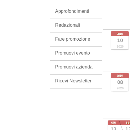
Approfondimenti
Redazionali
ago
Fare promozione
10
2026
Promuovi evento
Promuovi azienda
ago
Ricevi Newsletter
08
2026
giu
se
13
1