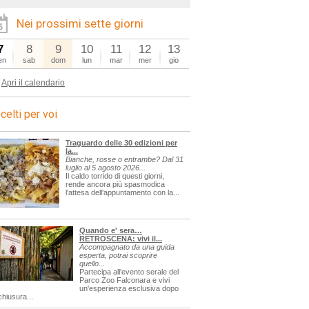
Nei prossimi sette giorni
7
8
9
10
11
12
13
en
sab
dom
lun
mar
mer
gio
Apri il calendario
celti per voi
Traguardo delle 30 edizioni per
la...
Bianche, rosse o entrambe? Dal 31
luglio al 5 agosto 2026...
Il caldo torrido di questi giorni,
rende ancora più spasmodica
l'attesa dell'appuntamento con la...
Quando e' sera…
RETROSCENA: vivi il...
Accompagnato da una guida
esperta, potrai scoprire
quello...
Partecipa all'evento serale del
Parco Zoo Falconara e vivi
un'esperienza esclusiva dopo
chiusura...