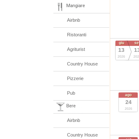
Mangiare
Airbnb
Ristoranti
giu
se
Agriturist
13
1
2026
202
Country House
Pizzerie
Pub
ago
24
Bere
2026
Airbnb
Country House