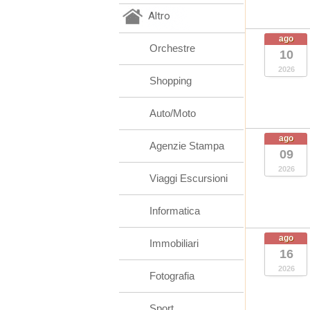
Altro
ago
Orchestre
10
2026
Shopping
Auto/Moto
ago
Agenzie Stampa
09
2026
Viaggi Escursioni
Informatica
ago
Immobiliari
16
2026
Fotografia
Sport