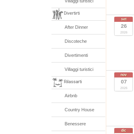
Villaggi turistici
Divertirti
set
26
After Dinner
2026
Discoteche
Divertimenti
Villaggi turistici
nov
07
Rilassarti
2026
Airbnb
Country House
Benessere
dic