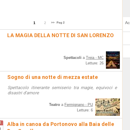
Ac
1
2
>>
Pag 2
LA MAGIA DELLA NOTTE DI SAN LORENZO
Spettacoli
a
Treia - MC
Letture: 26
Sogno di una notte di mezza estate
Spettacolo itinerante semiserio tra magie, equivoci e
disastri d'amore
Teatro
a
Fermignano - PU
Letture: 6
t
Alba in canoa da Portonovo alla Baia delle
3