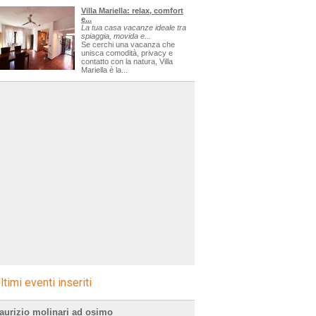
Villa Mariella: relax, comfort
e...
La tua casa vacanze ideale tra
spiaggia, movida e...
Se cerchi una vacanza che
unisca comodità, privacy e
contatto con la natura, Villa
Mariella è la...
ltimi eventi inseriti
aurizio molinari ad osimo