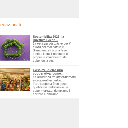
edazionali
Sostenibilità 2026: la
Direttiva Green...
La vera parola chiave per il
futuro del real estate e'...
Siamo entrati in una fase
storica in cui il concetto di
proprietà immobiliare sta
subendo la più...
Cosa c'e' dietro una
cooperativa: come...
La differenza tra supermercato
e cooperativa: valori,...
Fare la spesa è un gesto
quotidiano: entriamo in un
supermercato, riempiamo il
carrello e andiamo...