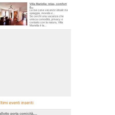
Villa Mariella: relax, comfort
e...
La tua casa vacanze ideale tra
spiaggia, movida e...
Se cerchi una vacanza che
unisca comodità, privacy e
contatto con la natura, Villa
Mariella è la...
ltimi eventi inseriti
llotto porta comicità,...