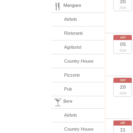
20
Mangiare
2026
Airbnb
Ristoranti
set
05
Agriturist
2026
Country House
Pizzerie
set
20
Pub
2026
Bere
Airbnb
ott
Country House
11