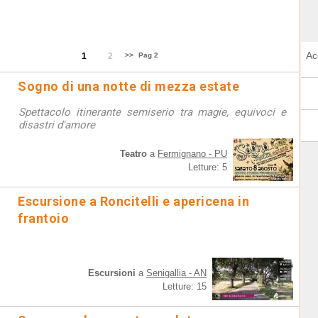
Ac
1
2
>>
Pag 2
Sogno di una notte di mezza estate
Spettacolo itinerante semiserio tra magie, equivoci e
disastri d'amore
Teatro
a
Fermignano - PU
Letture: 5
Escursione a Roncitelli e apericena in
frantoio
Escursioni
a
Senigallia - AN
Letture: 15