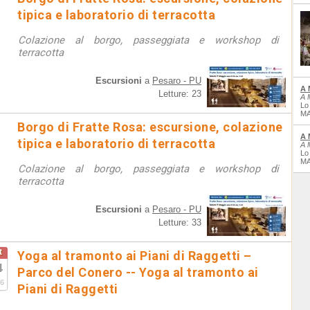
tipica e laboratorio di terracotta
Colazione al borgo, passeggiata e workshop di
terracotta
Escursioni
a
Pesaro - PU
A 
Letture: 23
A 
Lo
MA
Borgo di Fratte Rosa: escursione, colazione
A 
tipica e laboratorio di terracotta
A 
Lo
MA
Colazione al borgo, passeggiata e workshop di
terracotta
Escursioni
a
Pesaro - PU
Letture: 33
t
Yoga al tramonto ai Piani di Raggetti –
4
Parco del Conero -- Yoga al tramonto ai
6
Piani di Raggetti