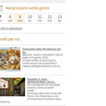
Nei prossimi sette giorni
7
8
9
10
11
12
13
en
sab
dom
lun
mar
mer
gio
Apri il calendario
celti per voi
Traguardo delle 30 edizioni per
la...
Bianche, rosse o entrambe? Dal 31
luglio al 5 agosto 2026...
Il caldo torrido di questi giorni,
rende ancora più spasmodica
l'attesa dell'appuntamento con la...
Quando e' sera…
RETROSCENA: vivi il...
Accompagnato da una guida
esperta, potrai scoprire
quello...
Partecipa all'evento serale del
Parco Zoo Falconara e vivi
un'esperienza esclusiva dopo
chiusura...