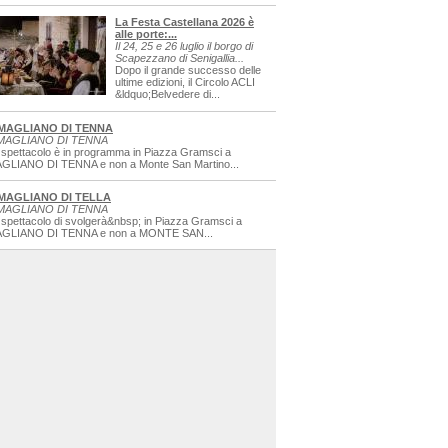
La Festa Castellana 2026 è
alle porte:...
Il 24, 25 e 26 luglio il borgo di
Scapezzano di Senigallia...
Dopo il grande successo delle
ultime edizioni, il Circolo ACLI
&ldquo;Belvedere di...
MAGLIANO DI TENNA
MAGLIANO DI TENNA
 spettacolo è in programma in Piazza Gramsci a
GLIANO DI TENNA e non a Monte San Martino...
MAGLIANO DI TELLA
MAGLIANO DI TENNA
 spettacolo di svolgerà&nbsp; in Piazza Gramsci a
GLIANO DI TENNA e non a MONTE SAN...