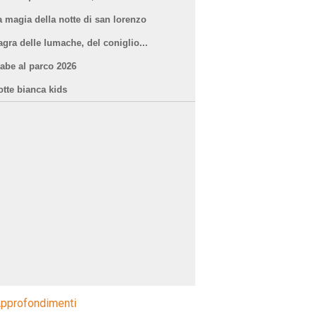
a magia della notte di san lorenzo
agra delle lumache, del coniglio...
iabe al parco 2026
otte bianca kids
pprofondimenti