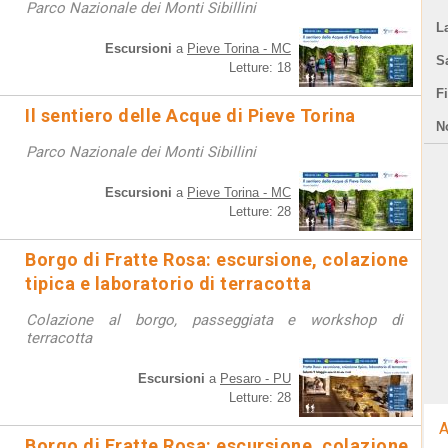
Parco Nazionale dei Monti Sibillini
L
Escursioni
a
Pieve Torina - MC
S
Letture: 18
F
Il sentiero delle Acque di Pieve Torina
N
Parco Nazionale dei Monti Sibillini
Escursioni
a
Pieve Torina - MC
Letture: 28
Borgo di Fratte Rosa: escursione, colazione
tipica e laboratorio di terracotta
Colazione al borgo, passeggiata e workshop di
terracotta
Escursioni
a
Pesaro - PU
Letture: 28
A
Borgo di Fratte Rosa: escursione, colazione