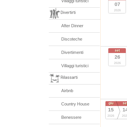
Villaggi turistici
07
2026
Divertirti
After Dinner
Discoteche
set
Divertimenti
26
2026
Villaggi turistici
Rilassarti
Airbnb
giu
se
Country House
15
1
2026
202
Benessere