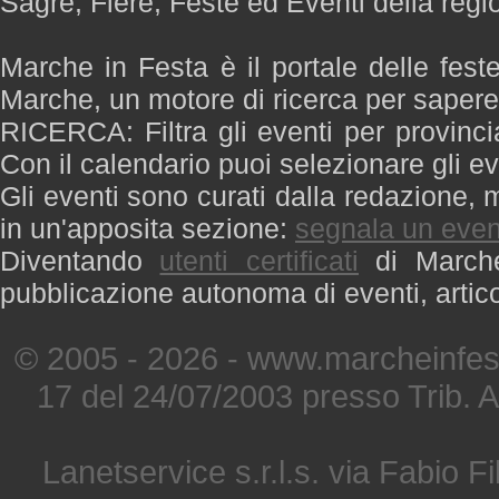
Sagre, Fiere, Feste ed Eventi della reg
Marche in Festa è il portale delle fest
Marche, un motore di ricerca per saper
RICERCA: Filtra gli eventi per provinci
Con il calendario puoi selezionare gli ev
Gli eventi sono curati dalla redazione, m
in un'apposita sezione:
segnala un even
Diventando
utenti certificati
di Marche 
pubblicazione autonoma di eventi, artic
© 2005 - 2026 - www.marcheinfest
17 del 24/07/2003 presso Trib. 
Lanetservice s.r.l.s. via Fabio Fi