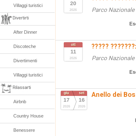
20
Villaggi turistici
Parco Nazionale d
2026
Divertirti
Es
After Dinner
ott
????? ???????:
Discoteche
11
Parco Nazionale d
2026
Divertimenti
Es
Villaggi turistici
Rilassarti
giu
set
Anello dei Bo
17
16
Airbnb
2026
2026
Country House
Benessere