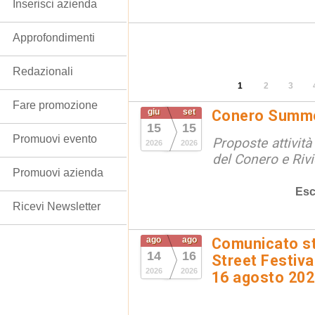
Inserisci azienda
Approfondimenti
Redazionali
1
2
3
Fare promozione
giu
set
Conero Summ
15
15
Promuovi evento
Proposte attività
2026
2026
del Conero e Riv
Promuovi azienda
Esc
Ricevi Newsletter
ago
ago
Comunicato st
14
16
Street Festival
2026
2026
16 agosto 20