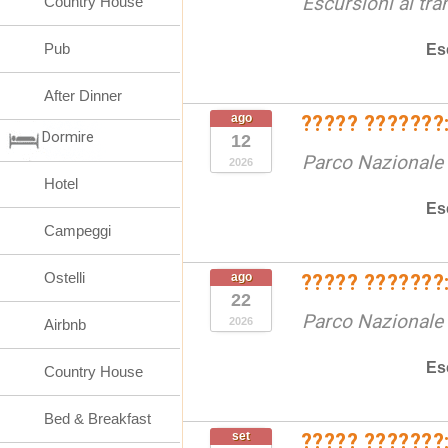
Escursioni al tr
Country House
Pub
Es
After Dinner
ago
????? ???????:
Dormire
12
Parco Nazionale d
2026
Hotel
Es
Campeggi
Ostelli
ago
????? ???????:
22
Parco Nazionale d
2026
Airbnb
Es
Country House
Bed & Breakfast
set
????? ???????: