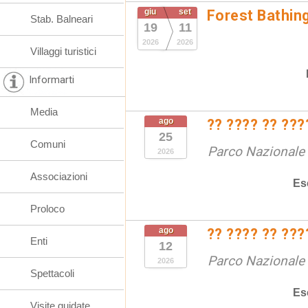
giu
set
Forest Bathin
Stab. Balneari
19
11
2026
2026
Villaggi turistici
Informarti
Media
ago
?? ???? ?? ???
25
Comuni
Parco Nazionale d
2026
Associazioni
Es
Proloco
ago
?? ???? ?? ???
Enti
12
Parco Nazionale d
2026
Spettacoli
Es
Visite guidate