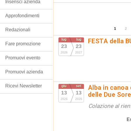
Inserisci azienda
Approfondimenti
1
2
Redazionali
lug
lug
FESTA della 
Fare promozione
23
23
2026
2027
Promuovi evento
Promuovi azienda
Ricevi Newsletter
giu
set
Alba in canoa 
13
13
delle Due Sore
2026
2026
Colazione al rien
E