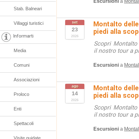
Escursioni
a
Montal
Stab. Balneari
set
Montalto delle
Villaggi turistici
23
piedi alla sco
Informarti
2026
Scopri Montalto
il nostro tour a p
Media
Escursioni
a
Montal
Comuni
Associazioni
ago
Montalto delle
14
Proloco
piedi alla sco
2026
Scopri Montalto
Enti
il nostro tour a p
Spettacoli
Escursioni
a
Montal
Visite guidate