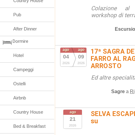
Country House
Colazione al
workshop di terr
Pub
After Dinner
Escursio
Dormire
ago
ago
17ª SAGRA DE
Hotel
04
09
FARRO AL RAG
2026
2026
ARROSTO
Campeggi
Ed altre special
Ostelli
Sagre
a
Ri
Airbnb
Country House
ago
SELVA ESCAPE
21
su
Bed & Breakfast
2026