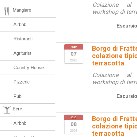
Colazione al
Mangiare
workshop di terr
Airbnb
Escursio
Ristoranti
nov
Borgo di Fratt
Agriturist
07
colazione tipi
2026
terracotta
Country House
Colazione al
workshop di terr
Pizzerie
Escursio
Pub
Bere
dic
Borgo di Fratt
Airbnb
08
colazione tipi
2026
terracotta