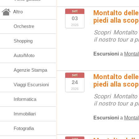
Altro
set
Montalto delle
03
piedi alla sco
2026
Orchestre
Scopri Montalto
il nostro tour a p
Shopping
Escursioni
a
Montal
Auto/Moto
Agenzie Stampa
set
Montalto delle
24
piedi alla sco
Viaggi Escursioni
2026
Scopri Montalto
Informatica
il nostro tour a p
Immobiliari
Escursioni
a
Montal
Fotografia