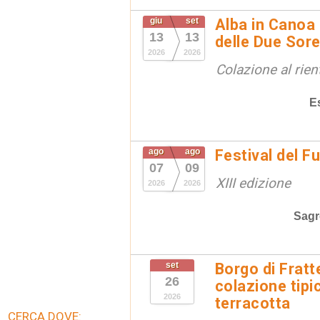
giu
set
Alba in Canoa 
13
13
delle Due Sore
2026
2026
Colazione al rien
E
ago
ago
Festival del F
07
09
XIII edizione
2026
2026
Sagr
set
Borgo di Fratt
26
colazione tipi
2026
terracotta
CERCA DOVE: