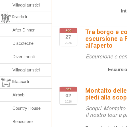
Villaggi turistici
In
Divertirti
After Dinner
ago
Tra borgo e co
27
escursione a 
Discoteche
2026
all’aperto
Escursione e cen
Divertimenti
Escursio
Villaggi turistici
Rilassarti
set
Montalto delle
Airbnb
02
piedi alla sco
2026
Scopri Montalto
Country House
il nostro tour a p
Benessere