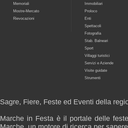
Memoriali
Immobiliari
Mostre-Mercato
Proloco
Rievocazioni
Enti
Spettacoli
Fotografia
Stab. Balneari
Sport
Villaggi turistici
Servizi e Aziende
Visite guidate
Strumenti
Sagre, Fiere, Feste ed Eventi della reg
Marche in Festa è il portale delle fest
Marche, un motore di ricerca per saper