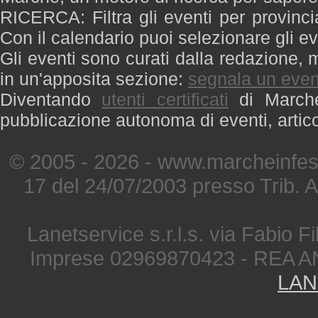
RICERCA: Filtra gli eventi per provinci
Con il calendario puoi selezionare gli ev
Gli eventi sono curati dalla redazione, m
in un'apposita sezione:
segnala un even
Diventando
utenti certificati
di Marche 
pubblicazione autonoma di eventi, artic
© 2005 - 2026 - www.marcheinfest
17 del 24/07/2003 presso Trib. 
Lanetservice s.r.l.s. via Fabio Fi
Imprese 02969870423 - REA A
LAN