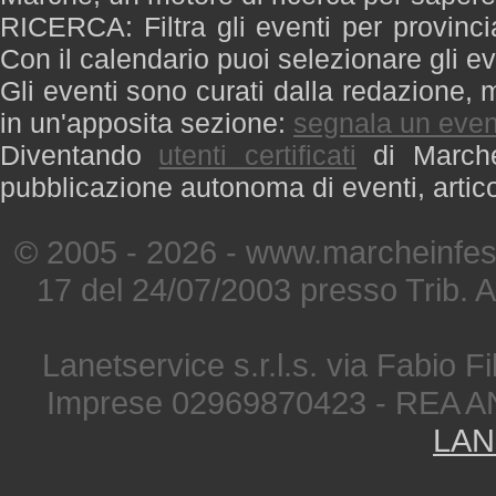
RICERCA: Filtra gli eventi per provinci
Con il calendario puoi selezionare gli ev
Gli eventi sono curati dalla redazione, m
in un'apposita sezione:
segnala un even
Diventando
utenti certificati
di Marche 
pubblicazione autonoma di eventi, artic
© 2005 - 2026 - www.marcheinfest
17 del 24/07/2003 presso Trib. 
Lanetservice s.r.l.s. via Fabio Fi
Imprese 02969870423 - REA A
LAN