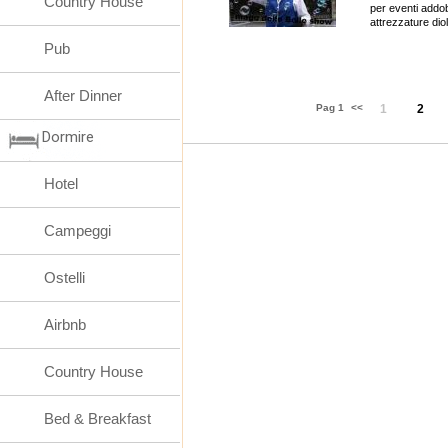
Country House
per eventi addo
attrezzature diol
Pub
After Dinner
Pag 1
<<
1
2
Dormire
Hotel
Campeggi
Ostelli
Airbnb
Country House
Bed & Breakfast