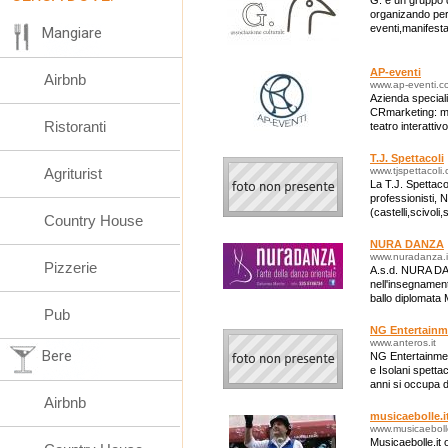
G. è un gruppo di
organizando per
eventi,manifestaz
Mangiare
AP-eventi
Airbnb
www.ap-eventi.c
Azienda specializ
CRmarketing: ma
Ristoranti
teatro interattiv
servizi innovativ
T.J. Spettacoli
Agriturist
www.tjspettacoli
La T.J. Spettacol
professionisti, 
(castelli,scivoli,
Country House
NURA DANZA
www.nuradanza.i
Pizzerie
A.s.d. NURA DA
nell'insegnament
ballo diplomata 
Pub
Danza Sportiva.
NG Entertainm
www.anteros.it
Bere
NG Entertainment
e Isolani spetta
anni si occupa 
Eventi nelle Ma
Airbnb
musicaebolle.i
www.musicaebolle
Musicaebolle.it o