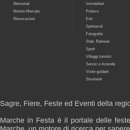
Memoriali
Immobiliari
Mostre-Mercato
Proloco
Rievocazioni
Enti
Spettacoli
Fotografia
Stab. Balneari
Sport
Villaggi turistici
Servizi e Aziende
Visite guidate
Strumenti
Sagre, Fiere, Feste ed Eventi della reg
Marche in Festa è il portale delle fest
Marche, un motore di ricerca per saper