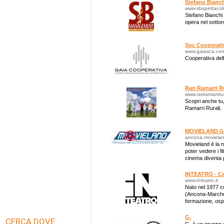
Stefano Bianc
www.sbspettacoli.
Stefano Bianch
opera nel settor
Soc Cooperativa
www.gaiasca.co
Cooperativa del
Rari Ramarri R
www.rariramarriru
Scopri anche tu, 
Ramarri Rurali.
MOVIELAND 
ancona.movielan
Movieland è la n
poter vedere i film
cinema diventa 
Zona Bar e Rel
INTEATRO - Cen
www.inteatro.it
Nato nel 1977 co
(Ancona-Marche
formazione, ospi
contemporanee
G.
CERCA DOVE: