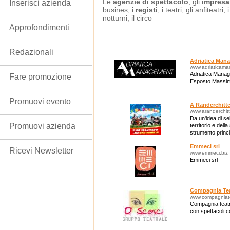
Le
agenzie di spettacolo
, gli
impresa
Inserisci azienda
busines, i
registi
, i teatri, gli anfiteatri
notturni, il circo
Approfondimenti
Redazionali
Adriatica Man
www.adriaticama
Adriatica Manag
Fare promozione
Esposto Massimo
Promuovi evento
A Randerchitt
www.aranderchitt
Da un'idea di se
Promuovi azienda
territorio e dell
strumento princip
diffusa.
Emmeci srl
Ricevi Newsletter
www.emmeci.biz
Emmeci srl
Compagnia Teat
www.compagniatea
Compagnia teatra
con spettacoli c