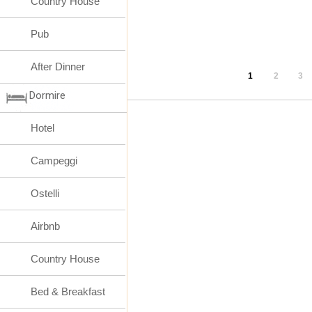
Country House
Pub
After Dinner
1
2
3
Dormire
Hotel
Campeggi
Ostelli
Airbnb
Country House
Bed & Breakfast