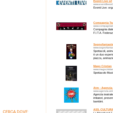
Eventi Live srl
www.eventilivesrl.
Eventi Live: org
Compagnia Teat
www.compagniatea
Compagnia dialet
F.I.T.A. Federaz
Sognofantasti
www.sognofantast
Spettacoli, anim
è un duo esperto
piazza, animazi
show, pianobar 
Mago Cristian
www.magocristia
Spettacolo Musi
Atm - Agenzia 
www.agenzia-at
Agenzia teatrale:
imitatori, presen
bambini.
ASS. CULTUR
CERCA DOVE: