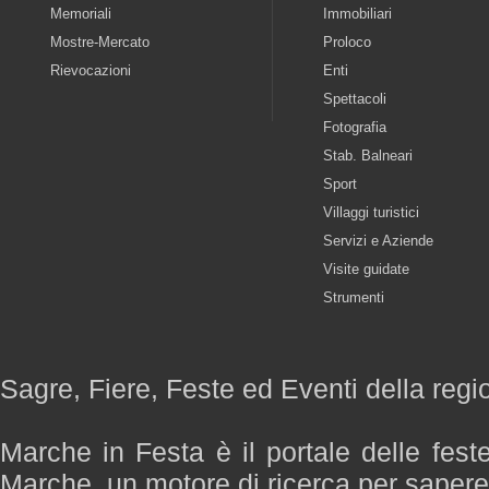
Memoriali
Immobiliari
Mostre-Mercato
Proloco
Rievocazioni
Enti
Spettacoli
Fotografia
Stab. Balneari
Sport
Villaggi turistici
Servizi e Aziende
Visite guidate
Strumenti
Sagre, Fiere, Feste ed Eventi della reg
Marche in Festa è il portale delle fest
Marche, un motore di ricerca per saper