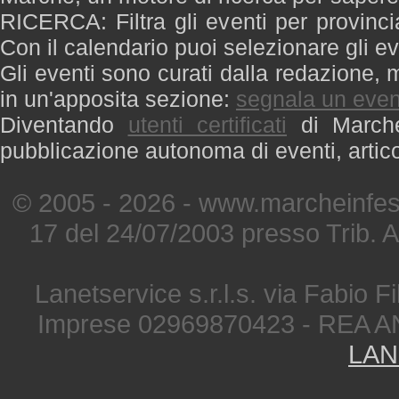
RICERCA: Filtra gli eventi per provinci
Con il calendario puoi selezionare gli ev
Gli eventi sono curati dalla redazione, m
in un'apposita sezione:
segnala un even
Diventando
utenti certificati
di Marche 
pubblicazione autonoma di eventi, artic
© 2005 - 2026 - www.marcheinfest
17 del 24/07/2003 presso Trib. 
Lanetservice s.r.l.s. via Fabio Fi
Imprese 02969870423 - REA A
LAN