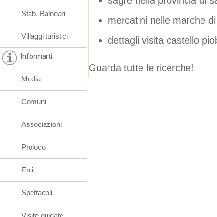
sagre nella provincia di 
Stab. Balneari
mercatini nelle marche di
Villaggi turistici
dettagli visita castello pi
Informarti
Guarda tutte le ricerche!
Media
Comuni
Associazioni
Proloco
Enti
Spettacoli
Visite guidate