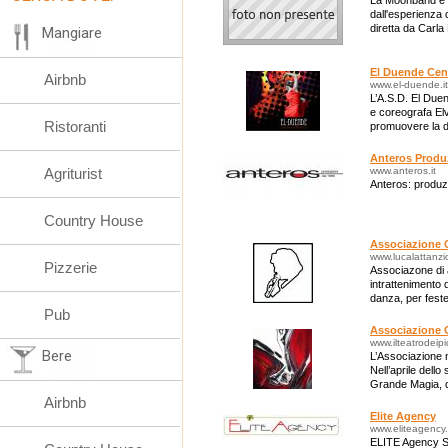
La Moonband è un
dall'esperienza 
diretta da Carla
Mangiare
El Duende Cen
Airbnb
www.el-duende.it
L’A.S.D. El Duen
e coreografa Elv
Ristoranti
promuovere la d
Anteros Produ
Agriturist
www.anteros.it
Anteros: produz
Country House
Associazione C
www.lucalattanz
Pizzerie
Associazone di 
intrattenimento d
danza, per feste
Pub
bambini con ani
Associazione Cu
www.ilteatrodeipic
Bere
L’Associazione n
Nell’aprile del
Grande Magia, di
Airbnb
Elite Agency
www.eliteagency.
ELITE Agency S