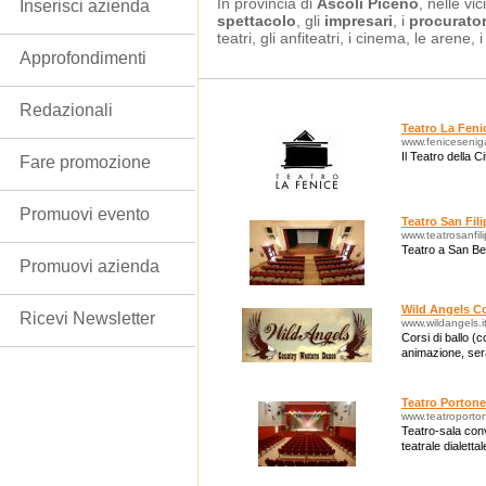
In provincia di
Ascoli Piceno
, nelle vi
Inserisci azienda
spettacolo
, gli
impresari
, i
procurator
teatri, gli anfiteatri, i cinema, le arene, i
Approfondimenti
Redazionali
Teatro La Feni
www.fenicesenigal
Il Teatro della Ci
Fare promozione
Promuovi evento
Teatro San Fil
www.teatrosanfil
Teatro a San Be
Promuovi azienda
Wild Angels C
Ricevi Newsletter
www.wildangels.i
Corsi di ballo (
animazione, ser
Teatro Portone
www.teatroporton
Teatro-sala conv
teatrale dialetta