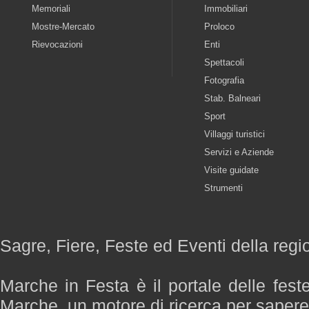
Memoriali
Immobiliari
Mostre-Mercato
Proloco
Rievocazioni
Enti
Spettacoli
Fotografia
Stab. Balneari
Sport
Villaggi turistici
Servizi e Aziende
Visite guidate
Strumenti
Sagre, Fiere, Feste ed Eventi della reg
Marche in Festa è il portale delle fest
Marche, un motore di ricerca per saper