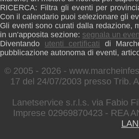
RICERCA: Filtra gli eventi per provinci
Con il calendario puoi selezionare gli ev
Gli eventi sono curati dalla redazione, m
in un'apposita sezione:
segnala un even
Diventando
utenti certificati
di Marche 
pubblicazione autonoma di eventi, artic
© 2005 - 2026 - www.marcheinfest
17 del 24/07/2003 presso Trib. 
Lanetservice s.r.l.s. via Fabio Fi
Imprese 02969870423 - REA A
LAN