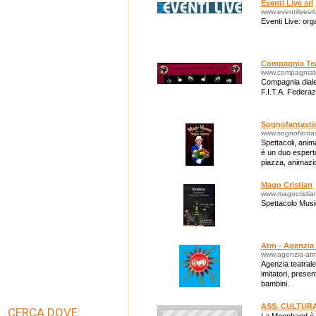
Eventi Live srl
www.eventilivesrl.
Eventi Live: org
Compagnia Teat
www.compagniatea
Compagnia dialet
F.I.T.A. Federaz
Sognofantasti
www.sognofantast
Spettacoli, anim
è un duo esperto
piazza, animazi
show, pianobar 
Mago Cristian
www.magocristia
Spettacolo Musi
Atm - Agenzia 
www.agenzia-at
Agenzia teatrale:
imitatori, presen
bambini.
ASS. CULTUR
CERCA DOVE: