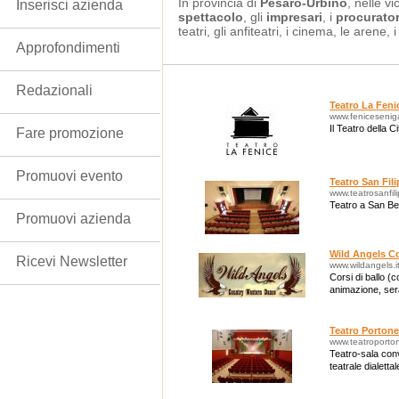
In provincia di
Pesaro-Urbino
, nelle v
Inserisci azienda
spettacolo
, gli
impresari
, i
procurator
teatri, gli anfiteatri, i cinema, le arene, i
Approfondimenti
Redazionali
Teatro La Feni
www.fenicesenigal
Il Teatro della Ci
Fare promozione
Promuovi evento
Teatro San Fil
www.teatrosanfil
Teatro a San Be
Promuovi azienda
Wild Angels C
Ricevi Newsletter
www.wildangels.i
Corsi di ballo (
animazione, ser
Teatro Portone
www.teatroporton
Teatro-sala conv
teatrale dialetta