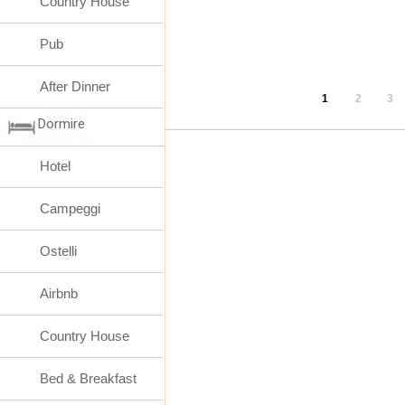
Country House
Pub
After Dinner
1
2
3
Dormire
Hotel
Campeggi
Ostelli
Airbnb
Country House
Bed & Breakfast