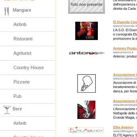
La Moonband è un
dall'esperienza 
diretta da Carla
Mangiare
El Duende Cen
Airbnb
www.el-duende.it
L’A.S.D. El Duen
e coreografa Elv
Ristoranti
promuovere la d
Anteros Produ
Agriturist
www.anteros.it
Anteros: produz
Country House
Associazione C
www.lucalattanz
Pizzerie
Associazone di 
intrattenimento d
danza, per feste
Pub
bambini con ani
Associazione Cu
www.ilteatrodeipic
Bere
L’Associazione n
Nell’aprile del
Grande Magia, di
Airbnb
Elite Agency
www.eliteagency.
ELITE Agency S