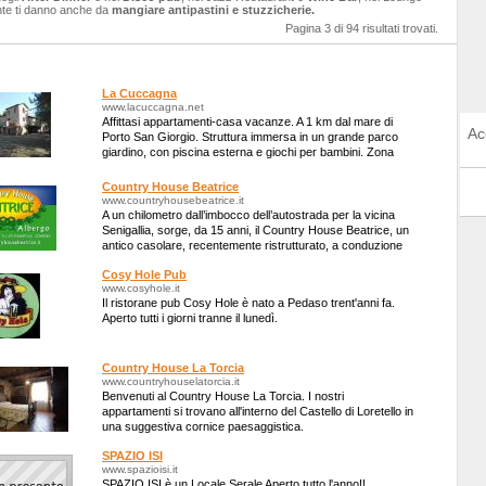
nte ti danno anche da
mangiare antipastini e stuzzicherie.
Pagina 3 di 94 risultati trovati.
La Cuccagna
www.lacuccagna.net
Affittasi appartamenti-casa vacanze. A 1 km dal mare di
Ac
Porto San Giorgio. Struttura immersa in un grande parco
giardino, con piscina esterna e giochi per bambini. Zona
tranquilla e rilassante.
Country House Beatrice
www.countryhousebeatrice.it
A un chilometro dall’imbocco dell’autostrada per la vicina
Senigallia, sorge, da 15 anni, il Country House Beatrice, un
antico casolare, recentemente ristrutturato, a conduzione
familiare.
Cosy Hole Pub
www.cosyhole.it
Il ristorane pub Cosy Hole è nato a Pedaso trent'anni fa.
Aperto tutti i giorni tranne il lunedì.
Country House La Torcia
www.countryhouselatorcia.it
Benvenuti al Country House La Torcia. I nostri
appartamenti si trovano all'interno del Castello di Loretello in
una suggestiva cornice paesaggistica.
SPAZIO ISI
www.spazioisi.it
SPAZIO ISI è un Locale Serale Aperto tutto l'anno!!