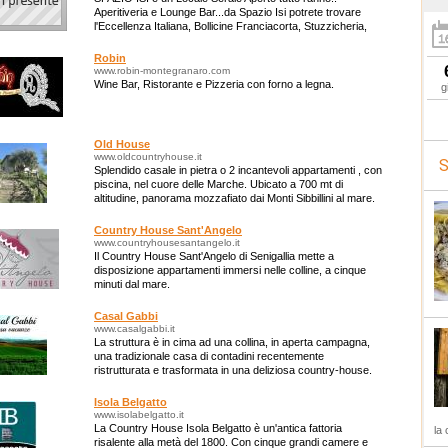
Aperitiveria e Lounge Bar...da Spazio Isi potrete trovare
l'Eccellenza Italiana, Bollicine Franciacorta, Stuzzicheria,
Eventi e Cene...
Robin
www.robin-montegranaro.com
Wine Bar, Ristorante e Pizzeria con forno a legna.
g
Old House
www.oldcountryhouse.it
S
Splendido casale in pietra o 2 incantevoli appartamenti , con
piscina, nel cuore delle Marche. Ubicato a 700 mt di
altitudine, panorama mozzafiato dai Monti Sibbillini al mare.
Country House Sant'Angelo
www.countryhousesantangelo.it
Il Country House Sant'Angelo di Senigallia mette a
disposizione appartamenti immersi nelle colline, a cinque
minuti dal mare.
Casal Gabbi
www.casalgabbi.it
La struttura è in cima ad una collina, in aperta campagna,
una tradizionale casa di contadini recentemente
ristrutturata e trasformata in una deliziosa country-house.
Isola Belgatto
www.isolabelgatto.it
La Country House Isola Belgatto è un'antica fattoria
la 
risalente alla metà del 1800. Con cinque grandi camere e