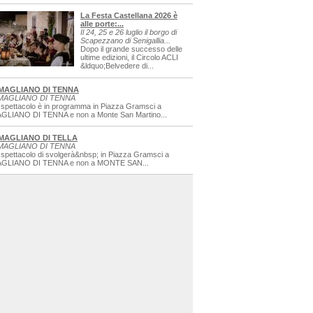
La Festa Castellana 2026 è
alle porte:...
Il 24, 25 e 26 luglio il borgo di
Scapezzano di Senigallia...
Dopo il grande successo delle
ultime edizioni, il Circolo ACLI
&ldquo;Belvedere di...
MAGLIANO DI TENNA
MAGLIANO DI TENNA
 spettacolo è in programma in Piazza Gramsci a
GLIANO DI TENNA e non a Monte San Martino...
MAGLIANO DI TELLA
MAGLIANO DI TENNA
 spettacolo di svolgerà&nbsp; in Piazza Gramsci a
GLIANO DI TENNA e non a MONTE SAN...
rm_data=ricerca=sagre