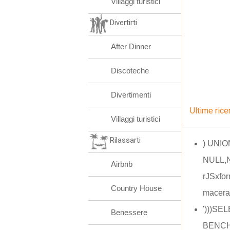
Villaggi turistici
Divertirti
After Dinner
Discoteche
Divertimenti
Ultime rice
Villaggi turistici
Rilassarti
) UNI
NULL,
Airbnb
rJSxfor
Country House
macera
')))SE
Benessere
BENCHM