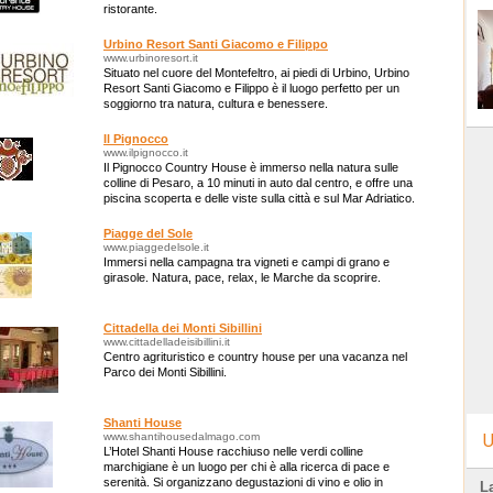
ristorante.
Urbino Resort Santi Giacomo e Filippo
www.urbinoresort.it
Situato nel cuore del Montefeltro, ai piedi di Urbino, Urbino
Resort Santi Giacomo e Filippo è il luogo perfetto per un
soggiorno tra natura, cultura e benessere.
Il Pignocco
www.ilpignocco.it
Il Pignocco Country House è immerso nella natura sulle
colline di Pesaro, a 10 minuti in auto dal centro, e offre una
piscina scoperta e delle viste sulla città e sul Mar Adriatico.
Piagge del Sole
www.piaggedelsole.it
Immersi nella campagna tra vigneti e campi di grano e
girasole. Natura, pace, relax, le Marche da scoprire.
Cittadella dei Monti Sibillini
www.cittadelladeisibillini.it
Centro agrituristico e country house per una vacanza nel
Parco dei Monti Sibillini.
Shanti House
www.shantihousedalmago.com
U
L’Hotel Shanti House racchiuso nelle verdi colline
marchigiane è un luogo per chi è alla ricerca di pace e
serenità. Si organizzano degustazioni di vino e olio in
L