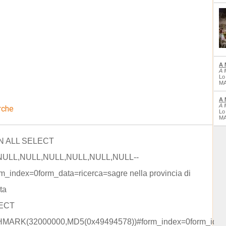
A 
A 
Lo
MA
A 
A 
rche
Lo
MA
ON ALL SELECT
NULL,NULL,NULL,NULL,NULL,NULL--
m_index=0form_data=ricerca=sagre nella provincia di
ta
LECT
ARK(32000000,MD5(0x49494578))#form_index=0form_id=;fo