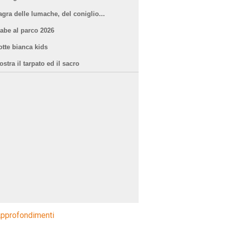
agra delle lumache, del coniglio...
iabe al parco 2026
otte bianca kids
stra il tarpato ed il sacro
pprofondimenti