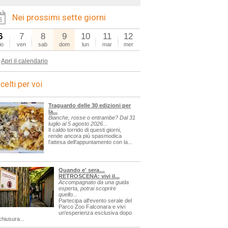
Nei prossimi sette giorni
6
7
8
9
10
11
12
io
ven
sab
dom
lun
mar
mer
Apri il calendario
celti per voi
Traguardo delle 30 edizioni per
la...
Bianche, rosse o entrambe? Dal 31
luglio al 5 agosto 2026...
Il caldo torrido di questi giorni,
rende ancora più spasmodica
l'attesa dell'appuntamento con la...
Quando e' sera…
RETROSCENA: vivi il...
Accompagnato da una guida
esperta, potrai scoprire
quello...
Partecipa all'evento serale del
Parco Zoo Falconara e vivi
un'esperienza esclusiva dopo
chiusura...