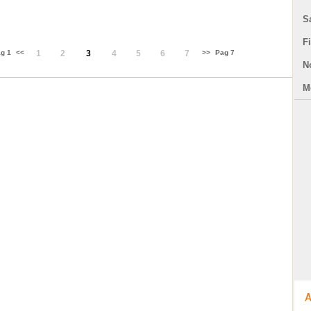
azienda o direttamente nella struttur
S
F
g 1
<<
1
2
3
4
5
6
7
>>
Pag 7
N
Mo
A