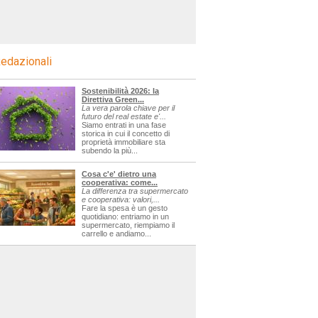
edazionali
Sostenibilità 2026: la
Direttiva Green...
La vera parola chiave per il
futuro del real estate e'...
Siamo entrati in una fase
storica in cui il concetto di
proprietà immobiliare sta
subendo la più...
Cosa c'e' dietro una
cooperativa: come...
La differenza tra supermercato
e cooperativa: valori,...
Fare la spesa è un gesto
quotidiano: entriamo in un
supermercato, riempiamo il
carrello e andiamo...