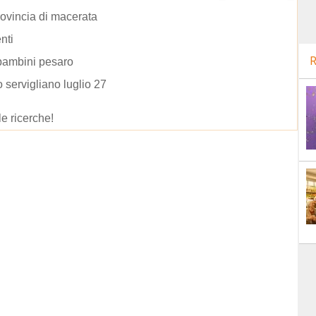
rovincia di macerata
nti
R
bambini pesaro
 servigliano luglio 27
le ricerche!