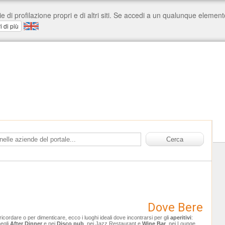
Dove Bere
ricordare o per dimenticare, ecco i luoghi ideali dove incontrarsi per gli
aperitivi
:
negli
After Dinner
e nei
Disco pub
, nei Jazz Restaurant e
Wine Bar
, nei Lounge