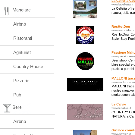
La Celletta Co
www.lacelletta.it
La Celletta offr
Mangiare
natura, della tra
Airbnb
RosHotDog
www.roshotdog.
RosHotDog! Event
Ristoranti
Style! Stay Foo
Agriturist
Passione Malt
www.passionemal
Beer shop. Centin
birre speciali e
Country House
pratici e per chi
collezione!
MALLONI trac
Pizzerie
www.malloni.com
MALLONI trace è 
nucleo creativo 
Pub
storia decennale
frontiere di rice
Le Calvie
Bere
www.lecalvie.it
COUNTRY HOUS
NATURA, a Camer
Airbnb
Girfalco count
www.girfalco.it