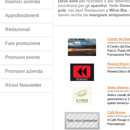
Dove bere
per ricordare o per dimentic
Inserisci azienda
incontrarsi per gli
aperitivi
: Nelle
Oster
pub
, nei Jazz Restaurant e
Wine Bar
,
danno anche da
mangiare antipastini
Approfondimenti
Redazionali
Centro dei Due
Fare promozione
www.centroduepar
Il Centro dei D
Parco, Punto In
Formazione Perm
Promuovi evento
Tronto (AP)
Rewind Disco 
www.rewinddisco
Promuovi azienda
Rewind Disco Ba
Ricevi Newsletter
Solea Albergo
www.soleahotel.
Antico casale d
panoramico a 13
quiete immerso n
delle bellezze del
Cafè Rouge
www.caferouge.
Il Cafè Rouge è 
Passatempo.