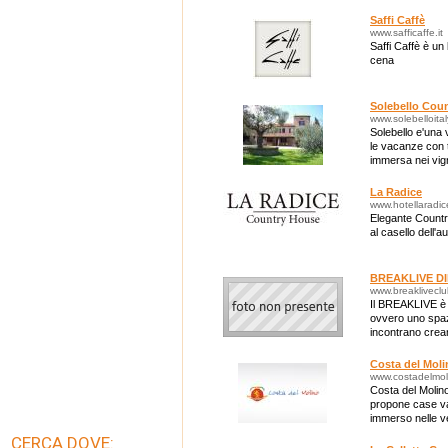
Saffi Caffè
www.safficaffe.it
Saffi Caffè è un
cena
Solebello Cou
www.solebelloita
Solebello e'una v
le vacanze con tu
immersa nei vig
La Radice
www.hotellaradice
Elegante Country
al casello dell'
BREAKLIVE D
www.breaklivecl
Il BREAKLIVE è u
ovvero uno spazi
incontrano crean
"cafe" americani 
Costa del Moli
www.costadelmoli
Costa del Molino 
propone case va
immerso nelle ve
CERCA DOVE: