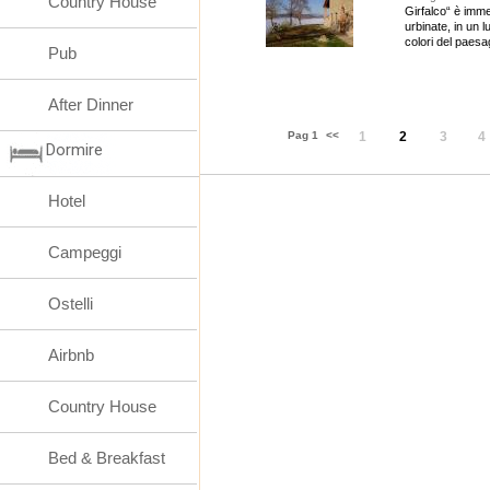
Country House
Girfalco“ è imm
urbinate, in un l
colori del paesa
Pub
After Dinner
Pag 1
<<
1
2
3
4
Dormire
Hotel
Campeggi
Ostelli
Airbnb
Country House
Bed & Breakfast