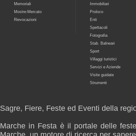
Memoriali
Immobiliari
Mostre-Mercato
Proloco
Rievocazioni
Enti
Spettacoli
Fotografia
Stab. Balneari
Sport
Villaggi turistici
Servizi e Aziende
Visite guidate
Strumenti
Sagre, Fiere, Feste ed Eventi della reg
Marche in Festa è il portale delle fest
Marche, un motore di ricerca per saper