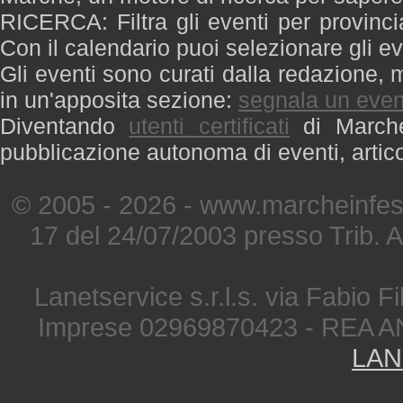
RICERCA: Filtra gli eventi per provinci
Con il calendario puoi selezionare gli ev
Gli eventi sono curati dalla redazione, m
in un'apposita sezione:
segnala un even
Diventando
utenti certificati
di Marche 
pubblicazione autonoma di eventi, artic
© 2005 - 2026 - www.marcheinfest
17 del 24/07/2003 presso Trib. 
Lanetservice s.r.l.s. via Fabio Fi
Imprese 02969870423 - REA A
LAN