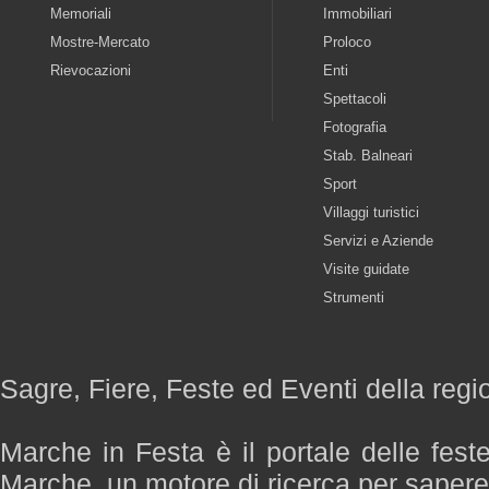
Memoriali
Immobiliari
Mostre-Mercato
Proloco
Rievocazioni
Enti
Spettacoli
Fotografia
Stab. Balneari
Sport
Villaggi turistici
Servizi e Aziende
Visite guidate
Strumenti
Sagre, Fiere, Feste ed Eventi della reg
Marche in Festa è il portale delle fest
Marche, un motore di ricerca per saper