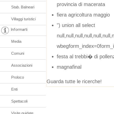
provincia di macerata
Stab. Balneari
fiera agricoltura maggio
Villaggi turistici
") union all select
Informarti
null,null,null,null,null,null,n
Media
wbegform_index=0form_
Comuni
festa al trebbi� di pollen
Associazioni
magnafinal
Proloco
Guarda tutte le ricerche!
Enti
Spettacoli
Visite guidate