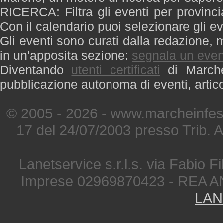
RICERCA: Filtra gli eventi per provinci
Con il calendario puoi selezionare gli ev
Gli eventi sono curati dalla redazione, m
in un'apposita sezione:
segnala un even
Diventando
utenti certificati
di Marche 
pubblicazione autonoma di eventi, artic
© 2005 - 2026 - www.marcheinfest
17 del 24/07/2003 presso Trib. 
Lanetservice s.r.l.s. via Fabio Fi
Imprese 02969870423 - REA A
LAN