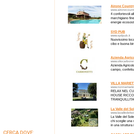
Airone Countr
www.aironecount
4 confortevoli a
marchigiano finem
energie ecososte
prevalentemente
SYD PUB
www.sydpub.it
Nuovissimo local
cibo e buona bir
Azienda Agrico
www.oliocarbonett
Azienda Agricol
campo, confettur
VILLA MARIET
www.nonnamarie
RELAX NEL C
HOUSE RICCO 
TRANQUILLITA
IMMERSO NEL
CAMERE DOTA
La Valle del S
www.lavalledelsol
La Valle del Sol
chi sceglie una
in una struttur
CERCA DOVE: