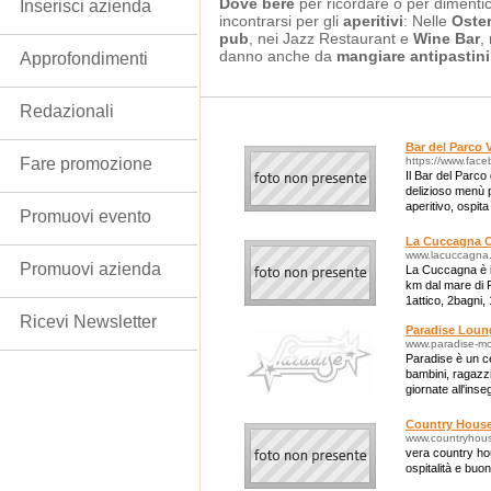
Dove bere
per ricordare o per dimentic
Inserisci azienda
incontrarsi per gli
aperitivi
: Nelle
Oster
pub
, nei Jazz Restaurant e
Wine Bar
,
danno anche da
mangiare antipastini
Approfondimenti
Redazionali
Bar del Parco 
Fare promozione
https://www.face
Il Bar del Parco
delizioso menù 
aperitivo, ospita
Promuovi evento
piccole cerimoni
La Cuccagna 
www.lacuccagna
Promuovi azienda
La Cuccagna è 
km dal mare di 
1attico, 2bagni,
camere,3bagni,
Ricevi Newsletter
Paradise Loun
www.paradise-m
Paradise è un ce
bambini, ragazzi
giornate all'inse
Country House
www.countryhouse
vera country hou
ospitalità e buo