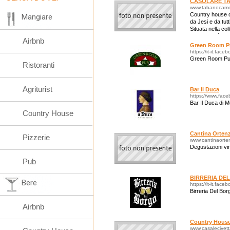
CASOLARE T
www.tabanocamer
Country house ca
Mangiare
da Jesi e da tutt
Situata nella co
ristoranti più
Airbnb
Green Room P
https://it-it.fa
Green Room Pub
Ristoranti
Agriturist
Bar Il Duca
https://www.fac
Bar Il Duca di 
Country House
Cantina Ortenz
Pizzerie
www.cantinaortenz
Degustazioni vin
Pub
BIRRERIA DE
Bere
https://it-it.fac
Birreria Del Bo
Airbnb
Country Hous
www.casalecivetta