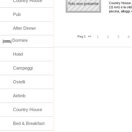
Country House
Country House po
(11 km) e la cit
piscina, alloggi,
Pub
After Dinner
Pag 1
<<
1
2
3
4
Dormire
Hotel
Campeggi
Ostelli
Airbnb
Country House
Bed & Breakfast