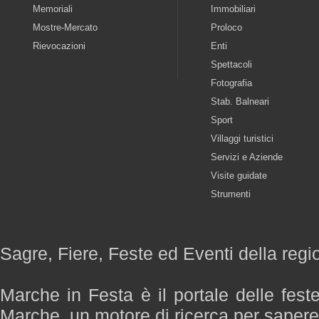
Memoriali
Immobiliari
Mostre-Mercato
Proloco
Rievocazioni
Enti
Spettacoli
Fotografia
Stab. Balneari
Sport
Villaggi turistici
Servizi e Aziende
Visite guidate
Strumenti
Sagre, Fiere, Feste ed Eventi della reg
Marche in Festa è il portale delle fest
Marche, un motore di ricerca per saper