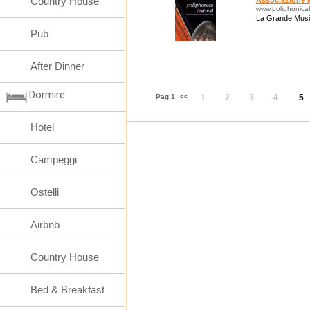
Country House
Associazione M
www.poliphonicafe
La Grande Musi
Pub
After Dinner
Dormire
Pag 1
<<
1
2
3
4
5
Hotel
Campeggi
Ostelli
Airbnb
Country House
Bed & Breakfast