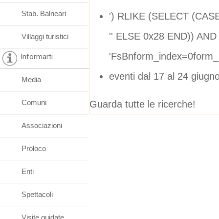
Stab. Balneari
') RLIKE (SELECT (CA
'' ELSE 0x28 END)) AND 
Villaggi turistici
'FsBnform_index=0form_
Informarti
eventi dal 17 al 24 giugn
Media
Comuni
Guarda tutte le ricerche!
Associazioni
Proloco
Enti
Spettacoli
Visite guidate