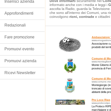
Dove informarti
sicuramente nel
Comu
Inserisci azienda
informato anche con i media e leggi i
G
ascolta la Radio, guarda la Televisione
che sono all'interno dei Comuni, una ri
Approfondimenti
coinvolgono
rioni, contrade
e cittadini
Redazionali
Fare promozione
Ambasciatore T
www.enogastrono
Associazione cu
prodotti del terr
Promuovi evento
Comune di Mon
Promuovi azienda
www.montegibert
Monte Giberto è 
provincia di Fe
Ricevi Newsletter
Comune di Mon
www.comune.mont
Montegiorgio (in
troncato di sove
abitanti della pr
Pro Loco Ripe
www.prolocoripe.i
La Proloco RIPE 
marchigiane e d