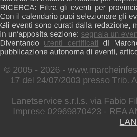
RICERCA: Filtra gli eventi per provinci
Con il calendario puoi selezionare gli ev
Gli eventi sono curati dalla redazione, m
in un'apposita sezione:
segnala un even
Diventando
utenti certificati
di Marche 
pubblicazione autonoma di eventi, artic
© 2005 - 2026 - www.marcheinfest
17 del 24/07/2003 presso Trib. 
Lanetservice s.r.l.s. via Fabio Fi
Imprese 02969870423 - REA A
LAN