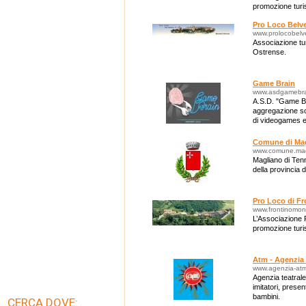
promozione turis
Pro Loco Belv
www.prolocobelve
Associazione tur
Ostrense.
Game Brain
www.asdgamebra
A.S.D. "Game Br
aggregazione soc
di videogames e
Comune di Mag
www.comune.magl
Magliano di Tenn
della provincia 
Pro Loco di Fr
www.frontinomonte
L’Associazione 
promozione turis
Atm - Agenzia 
www.agenzia-at
Agenzia teatrale:
imitatori, presen
bambini.
CERCA DOVE: