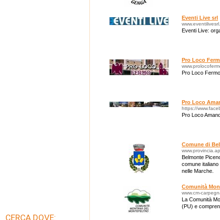
Eventi Live srl
www.eventilivesrl.
Eventi Live: org
Pro Loco Fer
www.prolocofermo
Pro Loco Ferm
Pro Loco Ama
https://www.fac
Pro Loco Amand
Comune di Be
www.provincia.a
Belmonte Piceno
comune italiano 
nelle Marche.
Comunità Mont
www.cm-carpegna
La Comunità Mon
(PU) e comprend
CERCA DOVE: