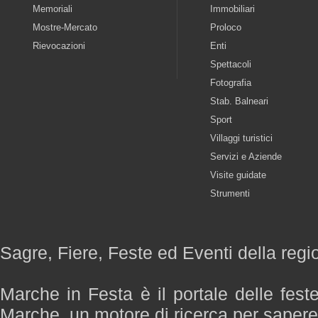
Memoriali
Immobiliari
Mostre-Mercato
Proloco
Rievocazioni
Enti
Spettacoli
Fotografia
Stab. Balneari
Sport
Villaggi turistici
Servizi e Aziende
Visite guidate
Strumenti
Sagre, Fiere, Feste ed Eventi della reg
Marche in Festa è il portale delle fest
Marche, un motore di ricerca per saper