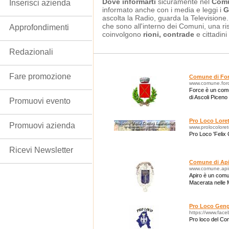
Dove informarti
sicuramente nel
Comu
Inserisci azienda
informato anche con i media e leggi i
G
ascolta la Radio, guarda la Televisione
che sono all'interno dei Comuni, una ri
Approfondimenti
coinvolgono
rioni, contrade
e cittadini
Redazionali
Fare promozione
Comune di Fo
www.comune.forc
Force è un comun
di Ascoli Piceno
Promuovi evento
Pro Loco Loret
Promuovi azienda
www.prolocolore
Pro Loco 'Felix 
Ricevi Newsletter
Comune di Api
www.comune.apir
Apiro è un comune
Macerata nelle 
Pro Loco Gen
https://www.fac
Pro loco del C