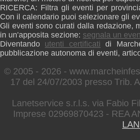
RICERCA: Filtra gli eventi per provinci
Con il calendario puoi selezionare gli ev
Gli eventi sono curati dalla redazione, m
in un'apposita sezione:
segnala un even
Diventando
utenti certificati
di Marche 
pubblicazione autonoma di eventi, artic
© 2005 - 2026 - www.marcheinfest
17 del 24/07/2003 presso Trib. 
Lanetservice s.r.l.s. via Fabio Fi
Imprese 02969870423 - REA A
LAN