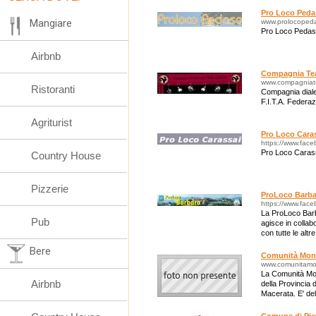
Pro Loco Peda
Mangiare
www.prolocopeda
Pro Loco Peda
Airbnb
Compagnia Teat
www.compagniatea
Ristoranti
Compagnia dialet
F.I.T.A. Federaz
Agriturist
Pro Loco Cara
https://www.face
Pro Loco Caras
Country House
Pizzerie
ProLoco Barba
https://www.fac
La ProLoco Barb
Pub
agisce in colla
con tutte le al
Bere
Comunità Monta
www.comunitamont
La Comunità Monta
Airbnb
della Provincia d
Macerata. E' deli