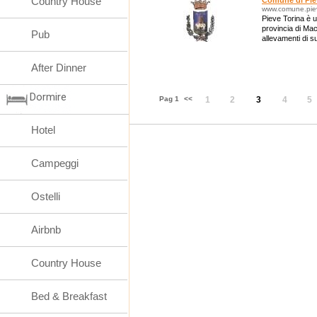
Country House
Comune di Pie
www.comune.piev
Pieve Torina è u
provincia di Mac
Pub
allevamenti di su
After Dinner
Dormire
Pag 1
<<
1
2
3
4
5
Hotel
Campeggi
Ostelli
Airbnb
Country House
Bed & Breakfast