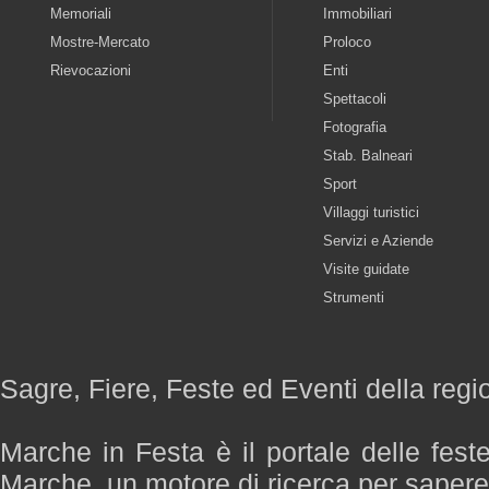
Memoriali
Immobiliari
Mostre-Mercato
Proloco
Rievocazioni
Enti
Spettacoli
Fotografia
Stab. Balneari
Sport
Villaggi turistici
Servizi e Aziende
Visite guidate
Strumenti
Sagre, Fiere, Feste ed Eventi della reg
Marche in Festa è il portale delle fest
Marche, un motore di ricerca per saper