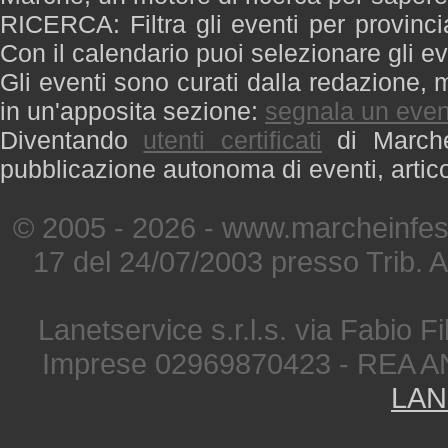
RICERCA: Filtra gli eventi per provinci
Con il calendario puoi selezionare gli ev
Gli eventi sono curati dalla redazione, m
in un'apposita sezione:
segnala un even
Diventando
utenti certificati
di Marche 
pubblicazione autonoma di eventi, artic
© 2005 - 2026 - www.marcheinfest
17 del 24/07/2003 presso Trib. 
Lanetservice s.r.l.s. via Fabio Fi
Imprese 02969870423 - REA A
LAN