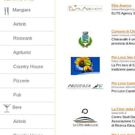
Elite Agency
Mangiare
www.eliteagency.
ELITE Agency S
Airbnb
Comune di Chi
www.comune.chiar
Ristoranti
Chiaravalle è un
provincia di An
Agriturist
Pro Loco San 
https://prolocos
La Pro loco di S.
Country House
tradizione paes
Pizzerie
Pro Loco Caste
prosuasa.altervis
Pro Loco Castel
Pub
Bere
La Citta' della
www.reiki.it
Centro Studi Disc
Airbnb
Associazione Cu
di Ricerca Etica,