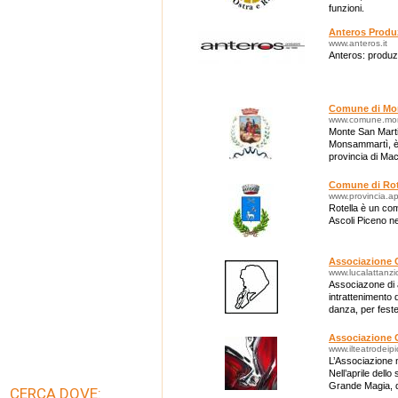
funzioni.
Anteros Produ
www.anteros.it
Anteros: produz
Comune di Mon
www.comune.mon
Monte San Martin
Monsammartì, è u
provincia di Ma
Comune di Rot
www.provincia.ap.
Rotella è un comu
Ascoli Piceno n
Associazione C
www.lucalattanz
Associazone di 
intrattenimento d
danza, per feste
bambini con ani
Associazione Cu
www.ilteatrodeipic
L’Associazione n
Nell’aprile del
Grande Magia, di
CERCA DOVE: