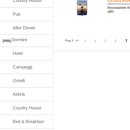
Country House
Pro Loco Acqu
www.proacquasan
Associazione di
(AP).
Pub
After Dinner
Dormire
Pag 1
<<
3
4
5
6
7
Hotel
Campeggi
Ostelli
Airbnb
Country House
Bed & Breakfast