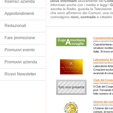
Dove informarti
sicuramente nel
Comu
Inserisci azienda
informato anche con i media e leggi i
G
ascolta la Radio, guarda la Televisione
che sono all'interno dei Comuni, una ri
Approfondimenti
coinvolgono
rioni, contrade
e cittadini
Redazionali
Fare promozione
Cupramontana
www.cupramontan
Cupramontana-Ac
strutture ricet
Promuovi evento
Italia. Si trova
Breakfast, B&B,
Laboratorio Art
Promuovi azienda
www.laterraeilfu
Laboratorio Arti
Creazioni esclu
avanzati di ceram
Ricevi Newsletter
cristalli e Rune.
Club del Coupè
www.clubdelcoup
Il Club del Coupé
prof. Fernando B
folto numero di a
Unione dei com
www.unionecomuni
L'Unione dei com
comuni, di norma