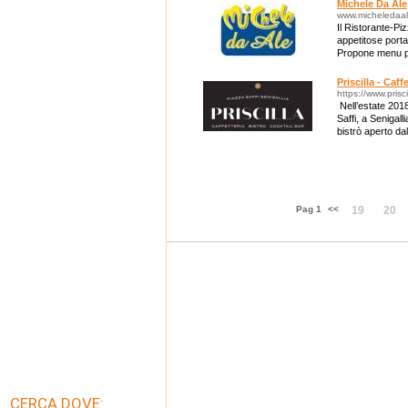
Michele Da Ale
www.micheledaale
Il Ristorante-Piz
appetitose porta
Propone menu per
Priscilla - Caff
https://www.priscil
Nell’estate 2018
Saffi, a Senigall
bistrò aperto dal
di offrire un
Pag 1
<<
19
20
CERCA DOVE: