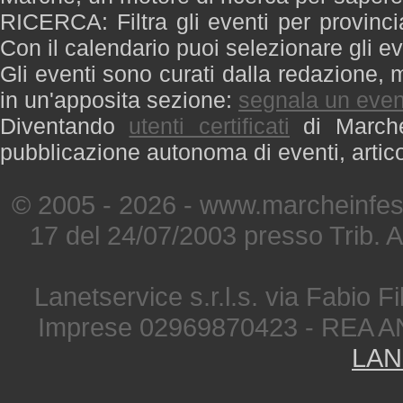
RICERCA: Filtra gli eventi per provinci
Con il calendario puoi selezionare gli ev
Gli eventi sono curati dalla redazione, m
in un'apposita sezione:
segnala un even
Diventando
utenti certificati
di Marche 
pubblicazione autonoma di eventi, artic
© 2005 - 2026 - www.marcheinfest
17 del 24/07/2003 presso Trib. 
Lanetservice s.r.l.s. via Fabio Fi
Imprese 02969870423 - REA A
LAN