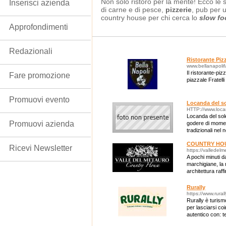
Non solo ristoro per la mente! Ecco le 
Inserisci azienda
di carne e di pesce,
pizzerie
, pub per 
country house per chi cerca lo
slow fo
Approfondimenti
Redazionali
Ristorante Pizz
www.bellanapolifa
Il ristorante-piz
Fare promozione
piazzale Fratelli
Promuovi evento
Locanda del s
HTTP://www.locan
Locanda del sol
Promuovi azienda
godere di moment
tradizionali nel 
COUNTRY HO
Ricevi Newsletter
https://valledel
A pochi minuti d
marchigiane, la
architettura raf
immersa nel ver
Rurally
https://www.rurall
Rurally è turism
per lasciarsi co
autentico con: te