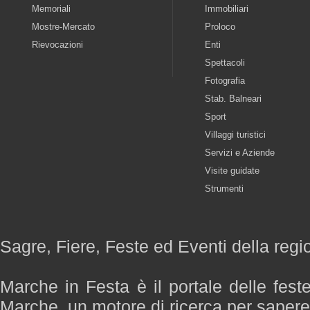
Memoriali
Immobiliari
Mostre-Mercato
Proloco
Rievocazioni
Enti
Spettacoli
Fotografia
Stab. Balneari
Sport
Villaggi turistici
Servizi e Aziende
Visite guidate
Strumenti
Sagre, Fiere, Feste ed Eventi della reg
Marche in Festa è il portale delle fest
Marche, un motore di ricerca per saper