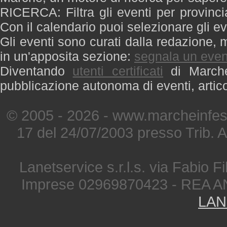
RICERCA: Filtra gli eventi per provinci
Con il calendario puoi selezionare gli ev
Gli eventi sono curati dalla redazione, m
in un'apposita sezione:
segnala un even
Diventando
utenti certificati
di Marche 
pubblicazione autonoma di eventi, artic
© 2005 - 2026 - www.marcheinfest
17 del 24/07/2003 presso Trib. 
Lanetservice s.r.l.s. via Fabio Fi
Imprese 02969870423 - REA A
LAN