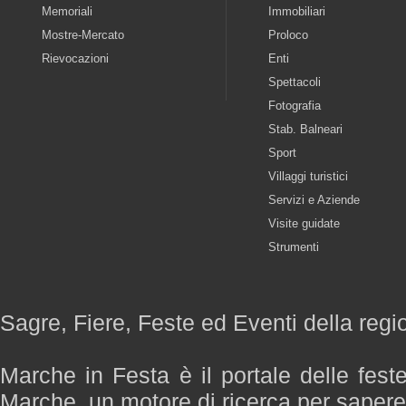
Memoriali
Immobiliari
Mostre-Mercato
Proloco
Rievocazioni
Enti
Spettacoli
Fotografia
Stab. Balneari
Sport
Villaggi turistici
Servizi e Aziende
Visite guidate
Strumenti
Sagre, Fiere, Feste ed Eventi della reg
Marche in Festa è il portale delle fest
Marche, un motore di ricerca per saper