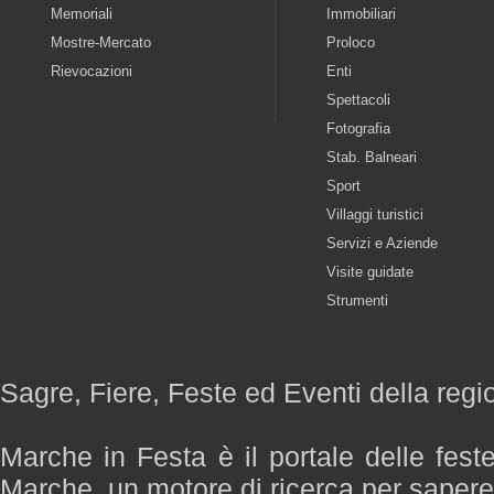
Memoriali
Immobiliari
Mostre-Mercato
Proloco
Rievocazioni
Enti
Spettacoli
Fotografia
Stab. Balneari
Sport
Villaggi turistici
Servizi e Aziende
Visite guidate
Strumenti
Sagre, Fiere, Feste ed Eventi della reg
Marche in Festa è il portale delle fest
Marche, un motore di ricerca per saper