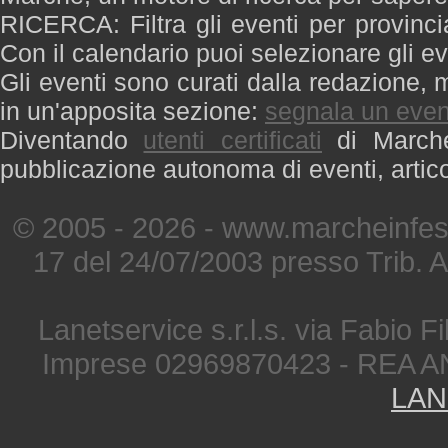
RICERCA: Filtra gli eventi per provinci
Con il calendario puoi selezionare gli ev
Gli eventi sono curati dalla redazione, m
in un'apposita sezione:
segnala un even
Diventando
utenti certificati
di Marche 
pubblicazione autonoma di eventi, artic
© 2005 - 2026 - www.marcheinfest
17 del 24/07/2003 presso Trib. 
Lanetservice s.r.l.s. via Fabio Fi
Imprese 02969870423 - REA A
LAN